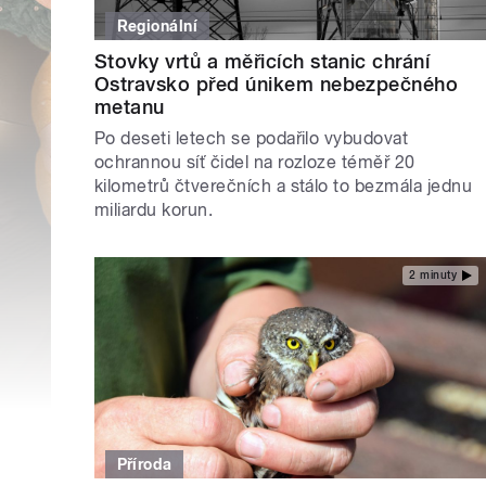
Regionální
Stovky vrtů a měřicích stanic chrání
Ostravsko před únikem nebezpečného
metanu
Po deseti letech se podařilo vybudovat
ochrannou síť čidel na rozloze téměř 20
kilometrů čtverečních a stálo to bezmála jednu
miliardu korun.
2 minuty
Příroda