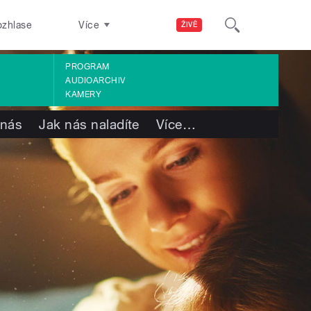
ozhlase
Více
ŽIVĚ
PROGRAM
AUDIOARCHIV
KAMERY
 nás
Jak nás naladíte
Více
…