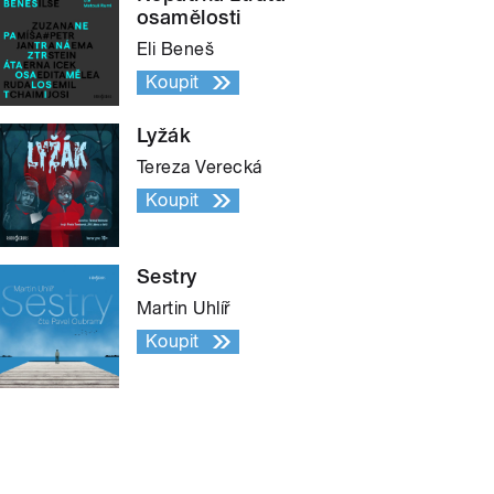
osamělosti
Eli Beneš
Koupit
Lyžák
Tereza Verecká
Koupit
Sestry
Martin Uhlíř
Koupit