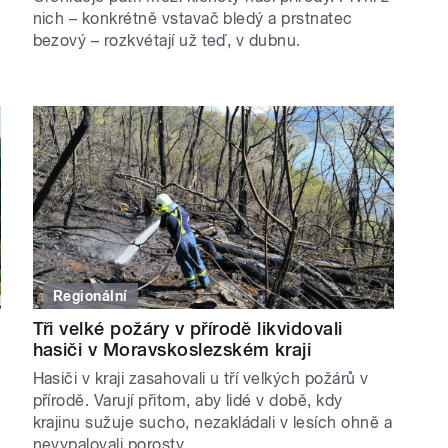
nich – konkrétně vstavač bledý a prstnatec
bezový – rozkvétají už teď, v dubnu.
Regionální
Tři velké požáry v přírodě likvidovali
hasiči v Moravskoslezském kraji
Hasiči v kraji zasahovali u tří velkých požárů v
přírodě. Varují přitom, aby lidé v době, kdy
krajinu sužuje sucho, nezakládali v lesích ohně a
nevypalovali porosty.