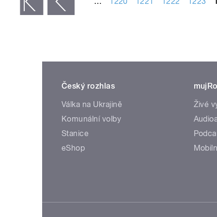
…
1220
1221
1222
1223
 první
‹ předchozí
Český rozhlas
mujRo
Válka na Ukrajině
Živé v
Komunální volby
Audioa
Stanice
Podca
eShop
Mobiln