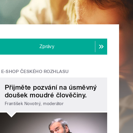
Zprávy
E-SHOP ČESKÉHO ROZHLASU
Přijměte pozvání na úsměvný
doušek moudré člověčiny.
František Novotný, moderátor