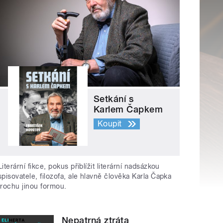
Setkání s
Karlem Čapkem
Koupit
Literární fikce, pokus přiblížit literární nadsázkou
spisovatele, filozofa, ale hlavně člověka Karla Čapka
trochu jinou formou.
Nepatrná ztráta