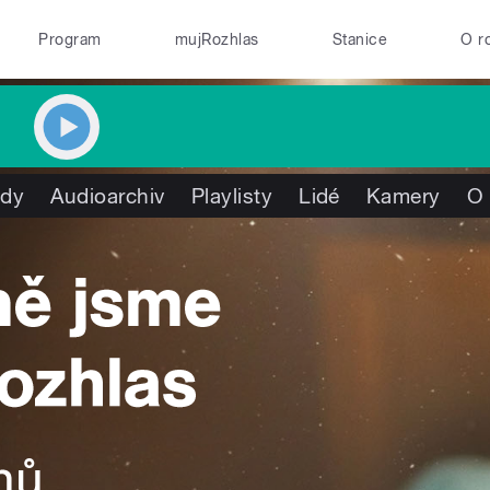
Program
mujRozhlas
Stanice
O r
ady
Audioarchiv
Playlisty
Lidé
Kamery
O