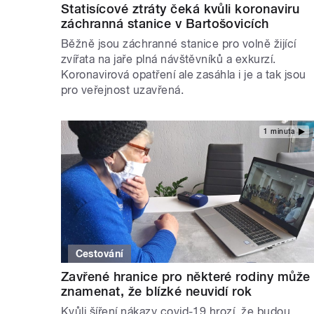
Statisícové ztráty čeká kvůli koronaviru
záchranná stanice v Bartošovicích
Běžně jsou záchranné stanice pro volně žijící
zvířata na jaře plná návštěvníků a exkurzí.
Koronavirová opatření ale zasáhla i je a tak jsou
pro veřejnost uzavřená.
1 minuta
Cestování
Zavřené hranice pro některé rodiny může
znamenat, že blízké neuvidí rok
Kvůli šíření nákazy covid-19 hrozí, že budou