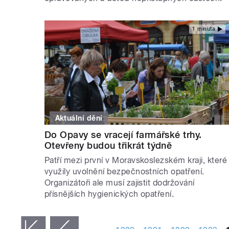
1 minuta
Aktuální dění
Do Opavy se vracejí farmářské trhy.
Otevřeny budou třikrát týdně
Patří mezi první v Moravskoslezském kraji, které
využily uvolnění bezpečnostních opatření.
Organizátoři ale musí zajistit dodržování
přísnějších hygienických opatření.
STRÁNKY