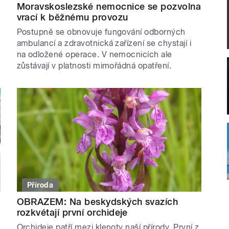
Moravskoslezské nemocnice se pozvolna
vrací k běžnému provozu
Postupně se obnovuje fungování odborných
ambulancí a zdravotnická zařízení se chystají i
na odložené operace. V nemocnicích ale
zůstávají v platnosti mimořádná opatření.
Příroda
OBRAZEM: Na beskydských svazích
rozkvétají první orchideje
Orchideje patří mezi klenoty naší přírody. První z