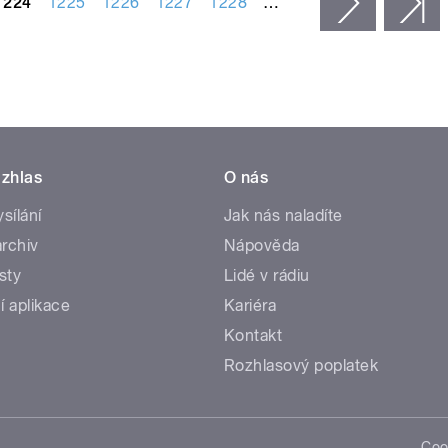
1224
1225
1226
1227
1228
…
následujíc
p
zhlas
O nás
ysílání
Jak nás naladíte
rchiv
Nápověda
sty
Lidé v rádiu
í aplikace
Kariéra
Kontakt
Rozhlasový poplatek
Coo