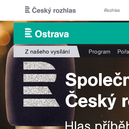
Přejít k hlavnímu obsahu
iRozhlas
Z našeho vysílání
Program
Poř