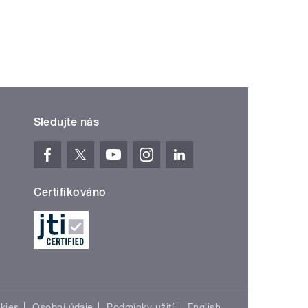
í ›
oslední »
Sledujte nás
Certifikováno
kies
Osobní údaje
Podmínky užití
English