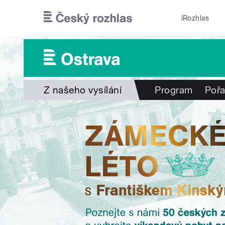
Přejít k hlavnímu obsahu
iRozhlas
Z našeho vysílání
Program
Poř