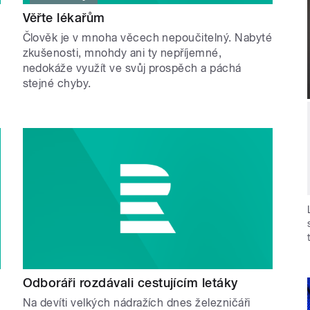
Věřte lékařům
Člověk je v mnoha věcech nepoučitelný. Nabyté
zkušenosti, mnohdy ani ty nepříjemné,
a
nedokáže využít ve svůj prospěch a páchá
stejné chyby.
Odboráři rozdávali cestujícím letáky
Na devíti velkých nádražích dnes železničáři