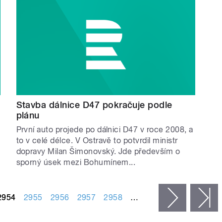
Stavba dálnice D47 pokračuje podle
plánu
První auto projede po dálnici D47 v roce 2008, a
to v celé délce. V Ostravě to potvrdil ministr
dopravy Milan Šimonovský. Jde především o
sporný úsek mezi Bohumínem...
2954
2955
2956
2957
2958
…
následujíc
p