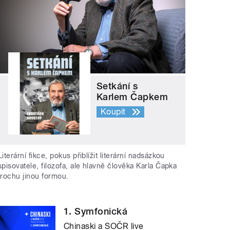
Setkání s
Karlem Čapkem
Koupit
Literární fikce, pokus přiblížit literární nadsázkou
spisovatele, filozofa, ale hlavně člověka Karla Čapka
trochu jinou formou.
1. Symfonická
Chinaski a SOČR live