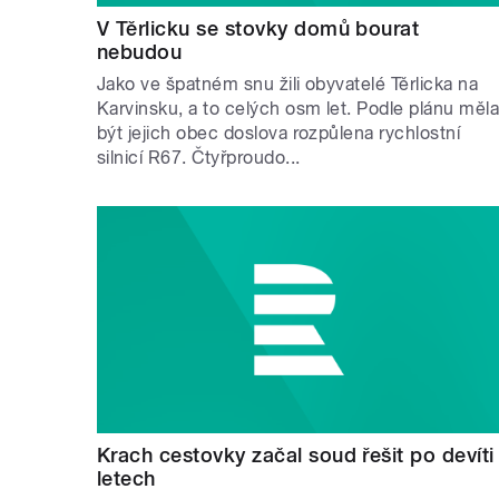
V Těrlicku se stovky domů bourat
nebudou
Jako ve špatném snu žili obyvatelé Těrlicka na
Karvinsku, a to celých osm let. Podle plánu měl
být jejich obec doslova rozpůlena rychlostní
silnicí R67. Čtyřproudo...
Krach cestovky začal soud řešit po devíti
letech