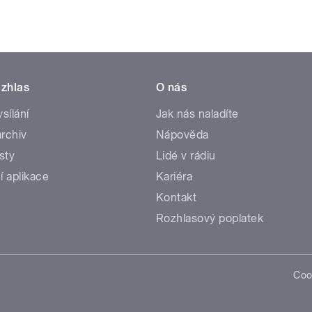
zhlas
O nás
ysílání
Jak nás naladíte
rchiv
Nápověda
sty
Lidé v rádiu
í aplikace
Kariéra
Kontakt
Rozhlasový poplatek
Coo