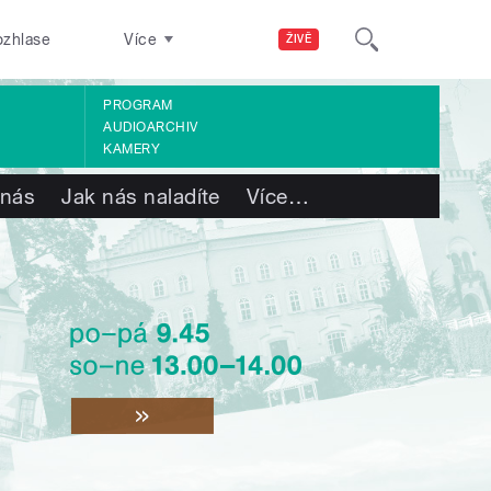
ozhlase
Více
ŽIVĚ
PROGRAM
AUDIOARCHIV
KAMERY
 nás
Jak nás naladíte
Více
…