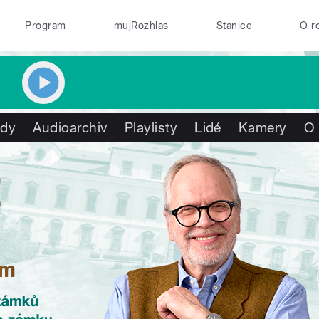
Program
mujRozhlas
Stanice
O r
ady
Audioarchiv
Playlisty
Lidé
Kamery
O