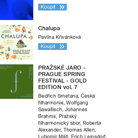
Koupit
Chalupa
Pavlína Křivánková
Koupit
PRAŽSKÉ JARO -
PRAGUE SPRING
FESTIVAL - GOLD
EDITION vol. 7
Bedřich Smetana, Česká
filharmonie, Wolfgang
Sawallisch, Johannes
Brahms, Pražský
filharmonický sbor, Roberta
Alexander, Thomas Allen,
Lubomír Mátl, Erich Leinsdorf,