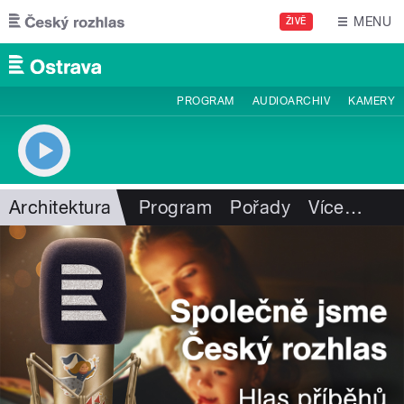
Přejít k hlavnímu obsahu
MENU
ŽIVĚ
PROGRAM
AUDIOARCHIV
KAMERY
Architektura
Program
Pořady
Více
…