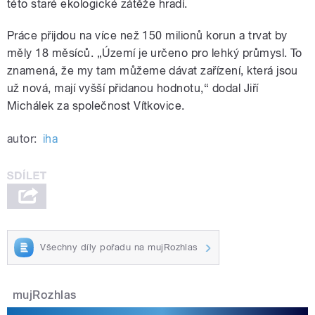
této staré ekologické zátěže hradí.
Práce přijdou na více než 150 milionů korun a trvat by
měly 18 měsíců. „Území je určeno pro lehký průmysl. To
znamená, že my tam můžeme dávat zařízení, která jsou
už nová, mají vyšší přidanou hodnotu,“ dodal Jiří
Michálek za společnost Vítkovice.
autor:
iha
Všechny díly pořadu na mujRozhlas
mujRozhlas