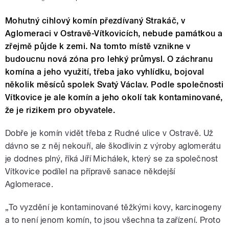
Mohutný cihlový komín přezdívaný Strakáč, v
Aglomeraci v Ostravě-Vítkovicích, nebude památkou a
zřejmě půjde k zemi. Na tomto místě vznikne v
budoucnu nová zóna pro lehký průmysl. O záchranu
komína a jeho využití, třeba jako vyhlídku, bojoval
několik měsíců spolek Svatý Václav. Podle společnosti
Vítkovice je ale komín a jeho okolí tak kontaminované,
že je rizikem pro obyvatele.
Dobře je komín vidět třeba z Rudné ulice v Ostravě. Už
dávno se z něj nekouří, ale škodlivin z výroby aglomerátu
je dodnes plný, říká Jíří Michálek, který se za společnost
Vítkovice podílel na přípravě sanace někdejší
Aglomerace.
„To vyzdění je kontaminované těžkými kovy, karcinogeny
a to není jenom komín, to jsou všechna ta zařízení. Proto