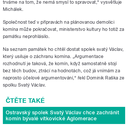
trváme na tom, že nemá smysl to spravovat,“ vysvětluje
Michálek.
Společnost teď v přípravách na plánovanou demolici
komína může pokračovat, ministerstvo kultury ho totiž za
památku neprohlásilo.
Na seznam památek ho chtěl dostat spolek svatý Václav,
který usiluje o záchranu komína. „Argumentace
rozhodnutí je taková, že komín, když samostatně stojí
bez těch budov, ztrácí na hodnotách, což já vnímám za
naprosto účelové argumentování,“ řekl Dominik Raška ze
spolku Svatý Václav.
Ostravský spolek Svatý Václav chce zachránit
komín bývalé vítkovické Aglomerace