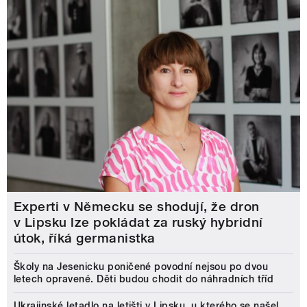
Experti v Německu se shodují, že dron
v Lipsku lze pokládat za ruský hybridní
útok, říká germanistka
Školy na Jesenicku poničené povodní nejsou po dvou
letech opravené. Děti budou chodit do náhradních tříd
Ukrajinské letadlo na letišti v Lipsku, u kterého se našel