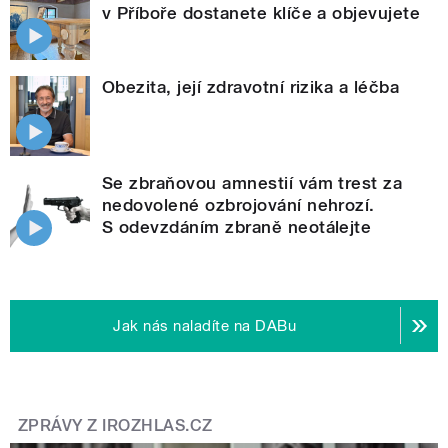
v Příboře dostanete klíče a objevujete
Obezita, její zdravotní rizika a léčba
Se zbraňovou amnestií vám trest za
nedovolené ozbrojování nehrozí.
S odevzdáním zbraně neotálejte
Jak nás naladíte na DABu
ZPRÁVY Z IROZHLAS.CZ