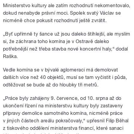
Ministerstvo kultury ale zatím rozhodnutí nekomentovalo,
dokud nenabyde právní moci. Spolek svatý Václav se
nicméně chce pokusit rozhodnutí ještě zvrátit.
„Byť upřímně ty šance už jsou daleko štíhlejší, ale myslím
si, že záchrana toho komína je v Ostravě daleko
potřebnější než třeba stavba nové koncertní haly,“ dodal
Raška.
Vedle komína se v bývalé aglomeraci má demolovat
dalších více než 40 objektů, musí se tam vyčistit i půda,
odtěžovat se bude až do hloubky tři metrů.
„Práce byly zahájeny 9. července, od 10. srpna až do
ukončení řízení na ministerstvu kultury byly zastaveny
přípravy demolice samotného komína, nicméně práce
v jiných částech areálu pokračovaly,“ upřesnil Filip Běhal
z tiskového oddělení ministerstva financí, které sanaci