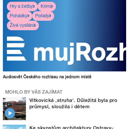
Hry a četby
Krimi
Pohádky
Pořady
Živé vysílání
Audiosvět Českého rozhlasu na jednom místě
MOHLO BY VÁS ZAJÍMAT
Vítkovická ‚struha‘. Důležitá byla pro
průmysl, sloužila i dětem
Ke skvostům architektury Ostravy-