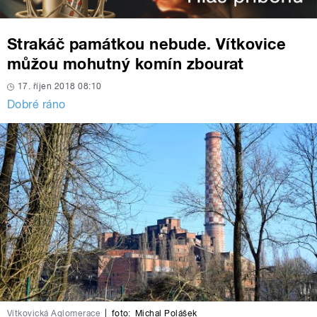
Strakáč památkou nebude. Vítkovice
můžou mohutný komín zbourat
17. říjen 2018 08:10
Dobré ráno
Vítkovická Aglomerace
|
foto:
Michal Polášek