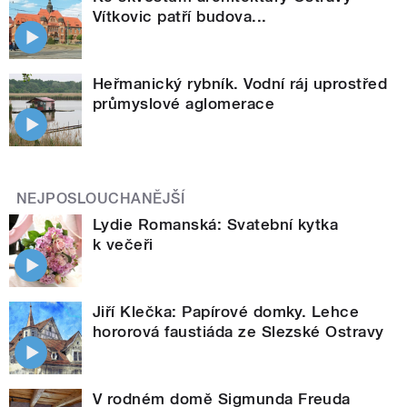
Vítkovic patří budova...
Heřmanický rybník. Vodní ráj uprostřed
průmyslové aglomerace
NEJPOSLOUCHANĚJŠÍ
Lydie Romanská: Svatební kytka
k večeři
Jiří Klečka: Papírové domky. Lehce
hororová faustiáda ze Slezské Ostravy
V rodném domě Sigmunda Freuda