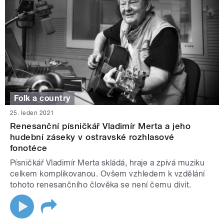
Folk a country
25. leden 2021
Renesanční písničkář Vladimír Merta a jeho
hudební záseky v ostravské rozhlasové
fonotéce
Písničkář Vladimír Merta skládá, hraje a zpívá muziku
celkem komplikovanou. Ovšem vzhledem k vzdělání
tohoto renesančního člověka se není čemu divit.