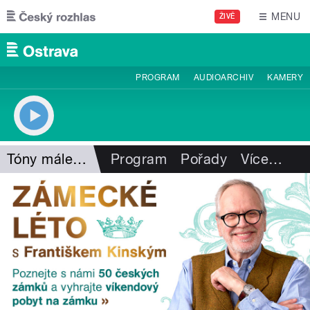
Přejít k hlavnímu obsahu
MENU
ŽIVĚ
PROGRAM
AUDIOARCHIV
KAMERY
Tóny málem zapomenuté
Program
Pořady
Více
…