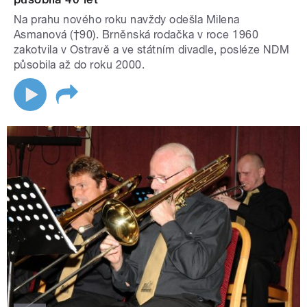
Na prahu nového roku navždy odešla Milena
Asmanová (†90). Brněnská rodačka v roce 1960
zakotvila v Ostravě a ve státním divadle, posléze NDM
působila až do roku 2000.