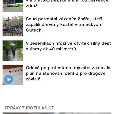
v Moravskoslezském kraji od července
zdraží
Soud potrestal vězením žháře, kteří
zapálili dřevěný kostel v třineckých
Gutech
V Jeseníkách hrozí ve čtvrtek silný déšť
s úhrny až 40 milimetrů
Orlová po protestech obyvatel zastavila
plán na stěhování centra pro drogově
závislé
ZPRÁVY Z IROZHLAS.CZ