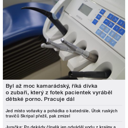
Byl až moc kamarádský, říká dívka
o zubaři, který z fotek pacientek vyráběl
dětské porno. Pracuje dál
Jed místo voňavky a pohádka o katedrále. Útok ruských
travičů Skripal přežil, pak zmizel
Juračka: Po dekády člověk jen odváděl vodu z krajiny a