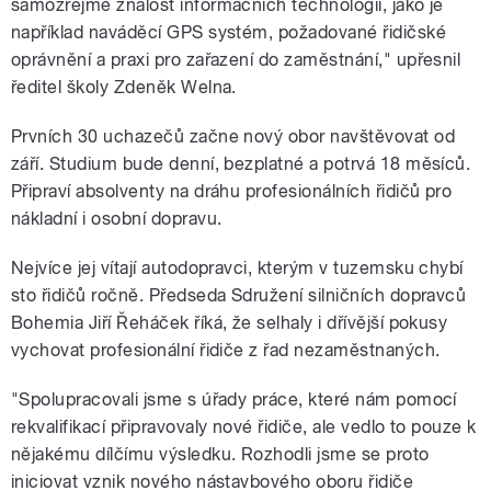
samozřejmě znalost informačních technologií, jako je
například naváděcí GPS systém, požadované řidičské
oprávnění a praxi pro zařazení do zaměstnání," upřesnil
ředitel školy Zdeněk Welna.
Prvních 30 uchazečů začne nový obor navštěvovat od
září. Studium bude denní, bezplatné a potrvá 18 měsíců.
Připraví absolventy na dráhu profesionálních řidičů pro
nákladní i osobní dopravu.
Nejvíce jej vítají autodopravci, kterým v tuzemsku chybí
sto řidičů ročně. Předseda Sdružení silničních dopravců
Bohemia Jiří Řeháček říká, že selhaly i dřívější pokusy
vychovat profesionální řidiče z řad nezaměstnaných.
"Spolupracovali jsme s úřady práce, které nám pomocí
rekvalifikací připravovaly nové řidiče, ale vedlo to pouze k
nějakému dílčímu výsledku. Rozhodli jsme se proto
iniciovat vznik nového nástavbového oboru řidiče