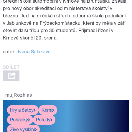
Střední škola automobilní v Krnově na Bruntálsku získala
pro nový obor akreditaci od ministerstva školství v
březnu. Teď na ni čeká i střední odborná škola podnikání
v Jablunkově na Frýdeckomístecku, která by měla v září
otevřít další třídu pro 30 studentů. Přijímací řízení v
Krnově skončí 20. srpna.
autor:
Ivana Šuláková
mujRozhlas
Hry a četby
Krimi
Pohádky
Pořady
Živé vysílání