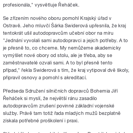
profesionála," vysvětluje Řeháček.
Se zřízením nového oboru pomohl Krajský úřad v
Ostravě. Jeho mluvčí Šárka Swiderová upřesnila, že kraj
tentokrát ušil autodopravcům učební obor na míru
"Jednání vyvolali sami autodopravci a jejich potřeby. A to
je přesně to, co chceme. My nemůžeme akademicky
vymýšlet nové obory od stolu, ale je třeba, aby se
zaměstnavatelé ozvali sami. A to byl přesně tento
případ," řekla Swiderová s tím, že kraj vytipoval dvě školy,
připravil osnovy a pomohl s akreditací.
Předseda Sdružení silničních dopravců Bohemia Jiří
Řeháček si myslí, že největší ránu zasadilo
autodopravcům zrušení povinné základní vojenské
služby. Právě tam totiž řada mladých mužů bezplatně
získala potřebné proškolení i praxi.