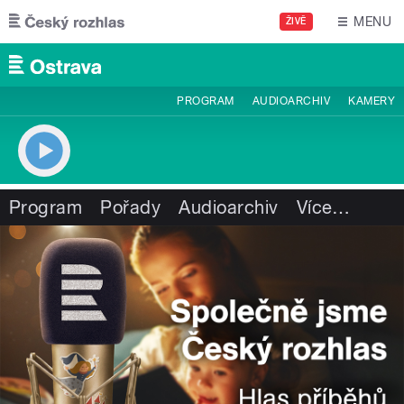
Přejít k hlavnímu obsahu
MENU
ŽIVĚ
PROGRAM
AUDIOARCHIV
KAMERY
Program
Pořady
Audioarchiv
Více
…