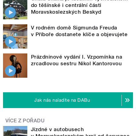
do těšínské i centrální části
Moravskoslezských Beskyd
V rodném domě Sigmunda Freuda
v Příboře dostanete klíče a objevujete
Prázdninové vydání I. Vzpomínka na
zrcadlovou sestru Nikol Kantorovou
Jak nás naladíte na DABu
VÍCE Z POŘADU
Jízdné v autobusech