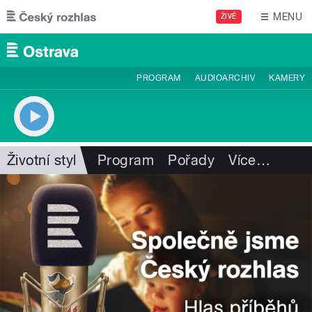
Přejít k hlavnímu obsahu
MENU
ŽIVĚ
PROGRAM
AUDIOARCHIV
KAMERY
Životní styl
Program
Pořady
Více
…