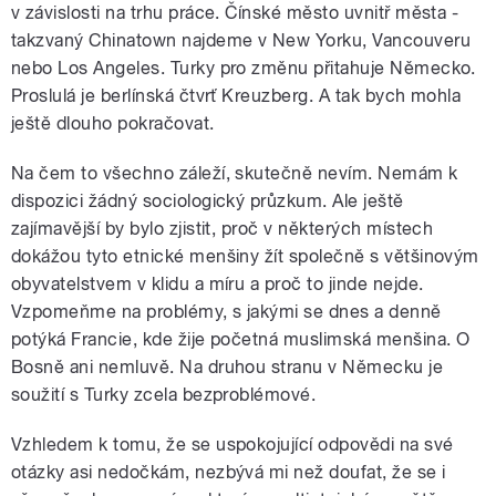
v závislosti na trhu práce. Čínské město uvnitř města -
takzvaný Chinatown najdeme v New Yorku, Vancouveru
nebo Los Angeles. Turky pro změnu přitahuje Německo.
Proslulá je berlínská čtvrť Kreuzberg. A tak bych mohla
ještě dlouho pokračovat.
Na čem to všechno záleží, skutečně nevím. Nemám k
dispozici žádný sociologický průzkum. Ale ještě
zajímavější by bylo zjistit, proč v některých místech
dokážou tyto etnické menšiny žít společně s většinovým
obyvatelstvem v klidu a míru a proč to jinde nejde.
Vzpomeňme na problémy, s jakými se dnes a denně
potýká Francie, kde žije početná muslimská menšina. O
Bosně ani nemluvě. Na druhou stranu v Německu je
soužití s Turky zcela bezproblémové.
Vzhledem k tomu, že se uspokojující odpovědi na své
otázky asi nedočkám, nezbývá mi než doufat, že se i