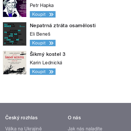
Petr Hapka
Koupit
Nepatrná ztráta osamělosti
Eli Beneš
Koupit
Šikmý kostel 3
Karin Lednická
Koupit
Český rozhlas
O nás
Válka na Ukrajině
Jak nás naladíte