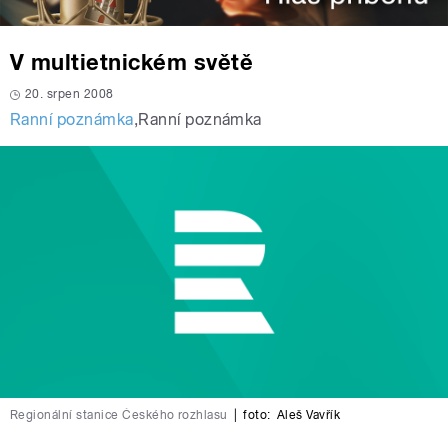
V multietnickém světě
20. srpen 2008
Ranní poznámka
,
Ranní poznámka
Regionální stanice Českého rozhlasu
|
foto:
Aleš Vavřík