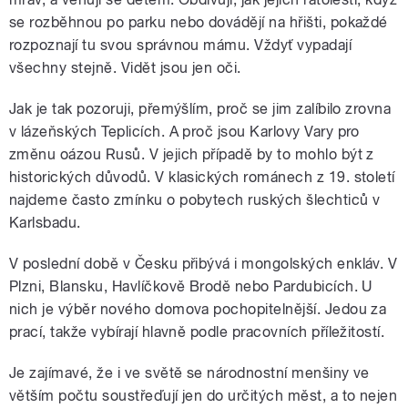
se rozběhnou po parku nebo dovádějí na hřišti, pokaždé
pause
rozpoznají tu svou správnou mámu. Vždyť vypadají
všechny stejně. Vidět jsou jen oči.
Jak je tak pozoruji, přemýšlím, proč se jim zalíbilo zrovna
v lázeňských Teplicích. A proč jsou Karlovy Vary pro
změnu oázou Rusů. V jejich případě by to mohlo být z
historických důvodů. V klasických románech z 19. století
najdeme často zmínku o pobytech ruských šlechticů v
Karlsbadu.
V poslední době v Česku přibývá i mongolských enkláv. V
Plzni, Blansku, Havlíčkově Brodě nebo Pardubicích. U
nich je výběr nového domova pochopitelnější. Jedou za
prací, takže vybírají hlavně podle pracovních příležitostí.
Je zajímavé, že i ve světě se národnostní menšiny ve
větším počtu soustřeďují jen do určitých měst, a to nejen