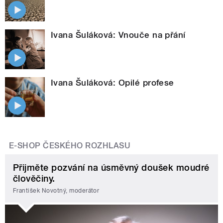
Ivana Šuláková: Vnouče na přání
Ivana Šuláková: Opilé profese
E-SHOP ČESKÉHO ROZHLASU
Přijměte pozvání na úsměvný doušek moudré
člověčiny.
František Novotný, moderátor