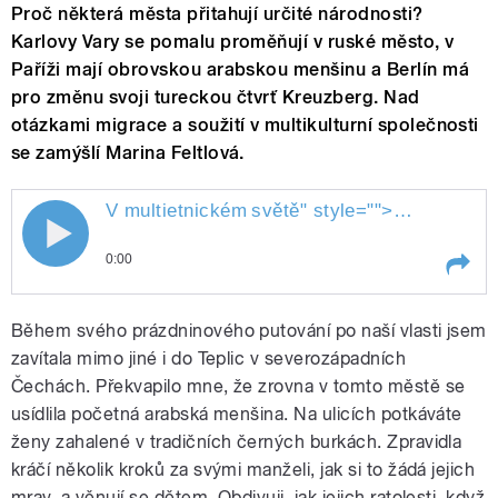
Proč některá města přitahují určité národnosti?
Karlovy Vary se pomalu proměňují v ruské město, v
Paříži mají obrovskou arabskou menšinu a Berlín má
pro změnu svoji tureckou čtvrť Kreuzberg. Nad
otázkami migrace a soužití v multikulturní společnosti
se zamýšlí Marina Feltlová.
V multietnickém
světě
" style="">
V multietni
0:00
Play /
světě
V multietnickém
Během svého prázdninového putování po naší vlasti jsem
zavítala mimo jiné i do Teplic v severozápadních
Čechách. Překvapilo mne, že zrovna v tomto městě se
usídlila početná arabská menšina. Na ulicích potkáváte
ženy zahalené v tradičních černých burkách. Zpravidla
kráčí několik kroků za svými manželi, jak si to žádá jejich
mrav, a věnují se dětem. Obdivuji, jak jejich ratolesti, když