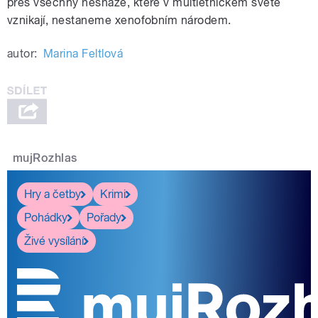
přes všechny nesnáze, které v multietnickém světě
vznikají, nestaneme xenofobním národem.
autor:
Marina Feltlová
mujRozhlas
Hry a četby
Krimi
Pohádky
Pořady
Živé vysílání