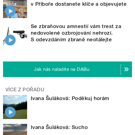
v Příboře dostanete klíče a objevujete
Se zbraňovou amnestií vám trest za
nedovolené ozbrojování nehrozí.
S odevzdáním zbraně neotálejte
Jak nás naladíte na DABu
VÍCE Z POŘADU
Ivana Šuláková: Poděkuj horám
Ivana Šuláková: Sucho