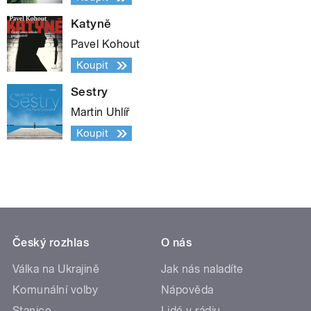
Katyně
Pavel Kohout
Koupit
Sestry
Martin Uhlíř
Koupit
Český rozhlas
O nás
Válka na Ukrajině
Jak nás naladíte
Komunální volby
Nápověda
Stanice
Lidé v rádiu