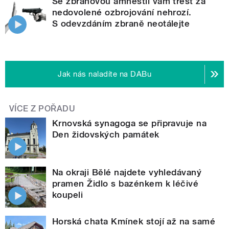
Se zbraňovou amnestií vám trest za
nedovolené ozbrojování nehrozí.
S odevzdáním zbraně neotálejte
Jak nás naladíte na DABu
VÍCE Z POŘADU
Krnovská synagoga se připravuje na
Den židovských památek
Na okraji Bělé najdete vyhledávaný
pramen Židlo s bazénkem k léčivé
koupeli
Horská chata Kmínek stojí až na samé