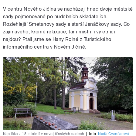
V centru Nového Jičína se nacházejí hned dvoje městské
sady pojmenované po hudebních skladatelích.
Rozlehlejší Smetanovy sady a starší Janáčkovy sady. Co
zajímavého, kromě relaxace, tam místní i výletníci
najdou? Ptali jsme se Hany Rolné z Turistického
informačního centra v Novém Jičíně.
Kaplička z 18. století v novojičínských sadech
|
foto:
Naďa Čvančarová