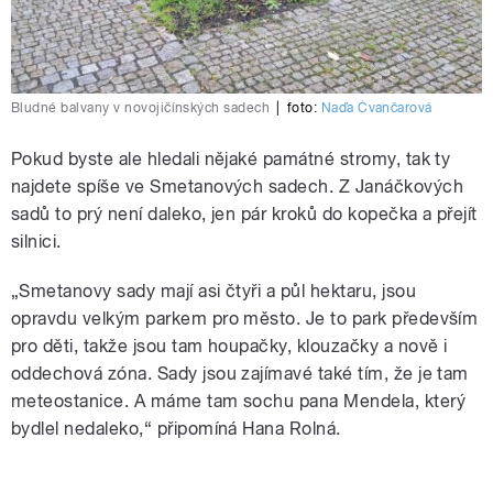
Bludné balvany v novojičínských sadech
|
foto:
Naďa Čvančarová
Pokud byste ale hledali nějaké památné stromy, tak ty
najdete spíše ve Smetanových sadech. Z Janáčkových
sadů to prý není daleko, jen pár kroků do kopečka a přejít
silnici.
„Smetanovy sady mají asi čtyři a půl hektaru, jsou
opravdu velkým parkem pro město. Je to park především
pro děti, takže jsou tam houpačky, klouzačky a nově i
oddechová zóna. Sady jsou zajímavé také tím, že je tam
meteostanice. A máme tam sochu pana Mendela, který
bydlel nedaleko,“ připomíná Hana Rolná.