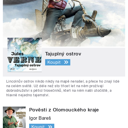
Tajuplný ostrov
Koupit
Lincolnův ostrov nikdo nikdy na mapě nenašel, a přece ho znají lidé
na celém světě. Už déle než sto třicet let na něm prožívají
dobrodružství s pěticí trosečníků, kteří na něm našli útočiště, a
hlavně nejedno tajemství.
Pověsti z Olomouckého kraje
Igor Bareš
Koupit