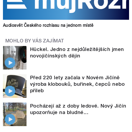
Audiosvět Českého rozhlasu na jednom místě
MOHLO BY VÁS ZAJÍMAT
Hückel. Jedno z nejdůležitějších jmen
novojičínských dějin
Před 220 lety začala v Novém Jičíně
výroba klobouků, buřinek, čepců nebo
přileb
Pocházejí až z doby ledové. Nový Jičín
upozorňuje na bludné...