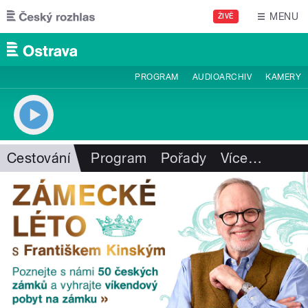
Přejít k hlavnímu obsahu
MENU
ŽIVĚ
PROGRAM
AUDIOARCHIV
KAMERY
Cestování
Program
Pořady
Více
…