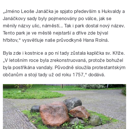
„Jméno Leoše Janáčka je spjato především s Hukvaldy a
Janáčkovy sady byly pojmenovány po válce, jak se
měnily názvy ulic, náměstí... Tak i park dostal nový název.
Tento park je ve městě nejstarší a dříve zde býval
hřbitov,“ vysvětluje naše průvodkyně Hana Rolná.
Byla zde i kostnice a po ní tady zůstala kaplička sv. Kříže.
„V letošním roce byla zrekonstruovaná, protože bohužel
byla postříkána vandaly. Původně sloužila protestantským
občanům a stojí tady už od roku 1757,“ dodává.