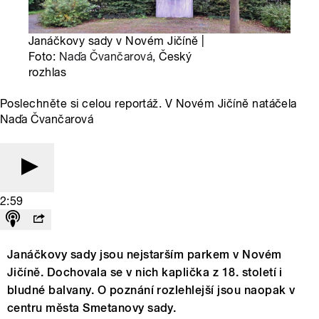
Janáčkovy sady v Novém Jičíně |
Foto:
Naďa Čvančarová
, Český
rozhlas
Poslechněte si celou reportáž. V Novém Jičíně natáčela
Naďa Čvančarová
2:59
Janáčkovy sady jsou nejstarším parkem v Novém
Jičíně. Dochovala se v nich kaplička z 18. století i
bludné balvany. O poznání rozlehlejší jsou naopak v
centru města Smetanovy sady.