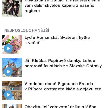
Ptakustik ve Studiu 1. Představujeme
vám další skvělou kapelu z našeho
regionu
NEJPOSLOUCHANĚJŠÍ
Lydie Romanská: Svatební kytka
k večeři
Jiří Klečka: Papírové domky. Lehce
hororová faustiáda ze Slezské Ostravy
V rodném domě Sigmunda Freuda
v Příboře dostanete klíče a objevujete
Obezita, její zdravotní rizika a léčba