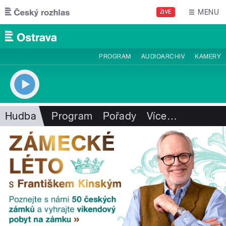
Přejít k hlavnímu obsahu
MENU
ŽIVĚ
PROGRAM
AUDIOARCHIV
KAMERY
Hudba
Program
Pořady
Více
…