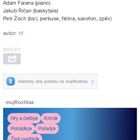
Adam Farana (piano)
Jakub Říčan (baskytara)
Petr Žoch (bicí, perkuse, flétna, saxofon, zpěv)
autor:
tif
Všechny díly pořadu na mujRozhlas
mujRozhlas
Hry a četby
Krimi
Pohádky
Pořady
Živé vysílání