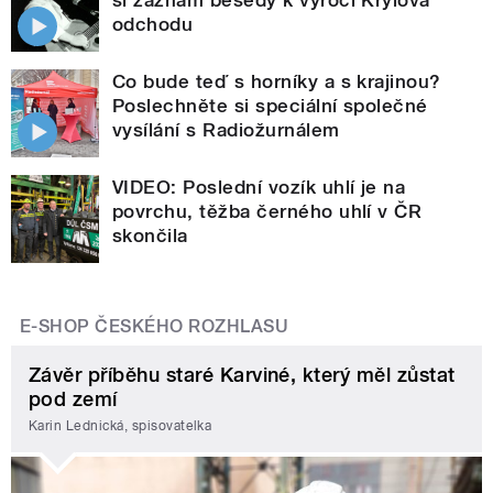
si záznam besedy k výročí Krylova
odchodu
Co bude teď s horníky a s krajinou?
Poslechněte si speciální společné
vysílání s Radiožurnálem
VIDEO: Poslední vozík uhlí je na
povrchu, těžba černého uhlí v ČR
skončila
E-SHOP ČESKÉHO ROZHLASU
Závěr příběhu staré Karviné, který měl zůstat
pod zemí
Karin Lednická, spisovatelka