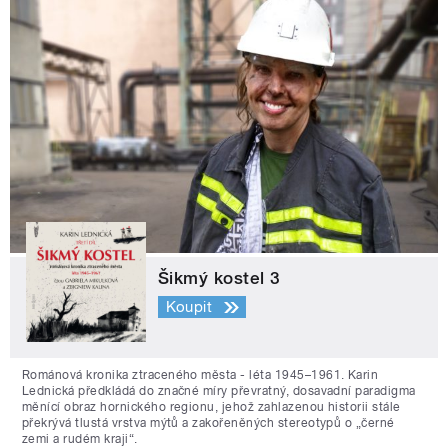
Šikmý kostel 3
Koupit
Románová kronika ztraceného města - léta 1945–1961. Karin
Lednická předkládá do značné míry převratný, dosavadní paradigma
měnící obraz hornického regionu, jehož zahlazenou historii stále
překrývá tlustá vrstva mýtů a zakořeněných stereotypů o „černé
zemi a rudém kraji“.