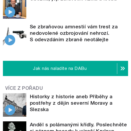
Se zbraňovou amnestií vám trest za
nedovolené ozbrojování nehrozí.
S odevzdáním zbraně neotálejte
Jak nás naladíte na DABu
VÍCE Z POŘADU
Historky z historie aneb Příběhy a
postřehy z dějin severní Moravy a
Slezska
Anděl s polámanými křídly. Poslechněte