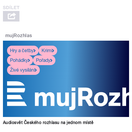
mujRozhlas
Hry a četby
Krimi
Pohádky
Pořady
Živé vysílání
Audiosvět Českého rozhlasu na jednom místě