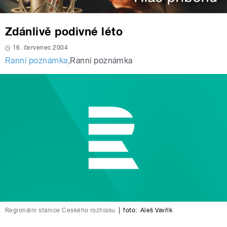
Zdánlivě podivné léto
16. červenec 2004
Ranní poznámka
,
Ranní poznámka
Regionální stanice Českého rozhlasu
|
foto:
Aleš Vavřík