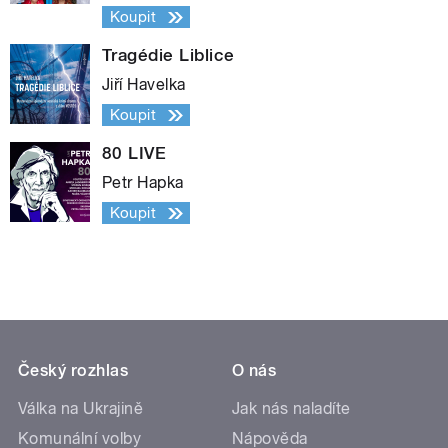
Koupit
Tragédie Liblice
Jiří Havelka
Koupit
80 LIVE
Petr Hapka
Koupit
Český rozhlas
O nás
Válka na Ukrajině
Jak nás naladíte
Komunální volby
Nápověda