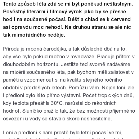
Tento způsob léta zdá se mi být poněkud nešťastným.
Pověstný literární i filmový výrok jako by se přesně
hodil na současné počasí. Déšť a chlad se k červenci
asi opravdu moc nehodí. Na druhou stranu se ale nic
tak mimořádného neděje.
Příroda je mocná čarodějka, a tak důsledně dbá na to,
aby vše bylo pokud možno v rovnováze. Pracuje přitom v
dlouhodobém horizontu. Jestliže teď svorně nadáváme
na mizérii současného léta, pak bychom měli zalistovat v
paměti a vzpomenout si na kvalitu stejného ročního
období v předešlých letech. Pomůžu vám. Nejen loni, ale
i předloni bylo léto přímo výstavní. Počet tropických dnů,
kdy teplota přesáhla 30°C, narůstal do rekordních
hodnot. Sluníčko pražilo tak, že bez možnosti příjemného
osvěžení u vody se stávalo skoro nesnesitelné.
Loni a předloni k nám prostě bylo letní počasí velmi,