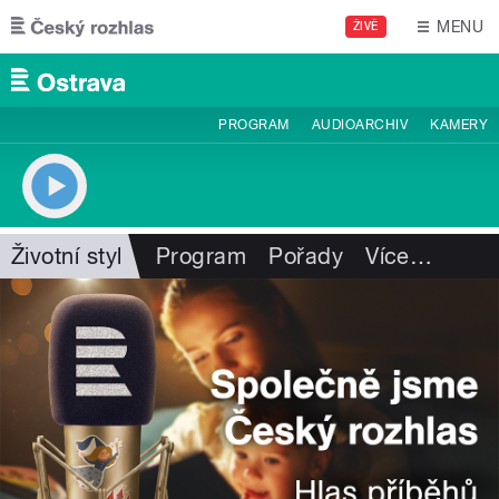
Přejít k hlavnímu obsahu
MENU
ŽIVĚ
PROGRAM
AUDIOARCHIV
KAMERY
Životní styl
Program
Pořady
Více
…