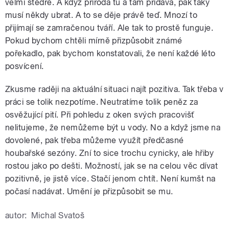
velmi štědré. A když příroda tu a tam přidává, pak taky
musí někdy ubrat. A to se děje právě teď. Mnozí to
přijímají se zamračenou tváří. Ale tak to prostě funguje.
Pokud bychom chtěli mírně přizpůsobit známé
pořekadlo, pak bychom konstatovali, že není každé léto
posvícení.
Zkusme raději na aktuální situaci najít pozitiva. Tak třeba v
práci se tolik nezpotíme. Neutratíme tolik peněz za
osvěžující pití. Při pohledu z oken svých pracovišť
nelitujeme, že nemůžeme být u vody. No a když jsme na
dovolené, pak třeba můžeme využít předčasné
houbařské sezóny. Zní to sice trochu cynicky, ale hřiby
rostou jako po dešti. Možností, jak se na celou věc dívat
pozitivně, je jistě více. Stačí jenom chtít. Není kumšt na
počasí nadávat. Umění je přizpůsobit se mu.
autor:
Michal Svatoš