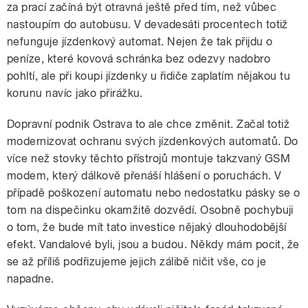
za prací začíná být otravná ještě před tím, než vůbec
pause
nastoupím do autobusu. V devadesáti procentech totiž
nefunguje jízdenkový automat. Nejen že tak přijdu o
peníze, které kovová schránka bez odezvy nadobro
pohltí, ale při koupi jízdenky u řidiče zaplatím nějakou tu
korunu navíc jako přirážku.
Dopravní podnik Ostrava to ale chce změnit. Začal totiž
modernizovat ochranu svých jízdenkových automatů. Do
více než stovky těchto přístrojů montuje takzvaný GSM
modem, který dálkově přenáší hlášení o poruchách. V
případě poškození automatu nebo nedostatku pásky se o
tom na dispečinku okamžitě dozvědí. Osobně pochybuji
o tom, že bude mít tato investice nějaký dlouhodobější
efekt. Vandalové byli, jsou a budou. Někdy mám pocit, že
se až příliš podřizujeme jejich zálibě ničit vše, co je
napadne.