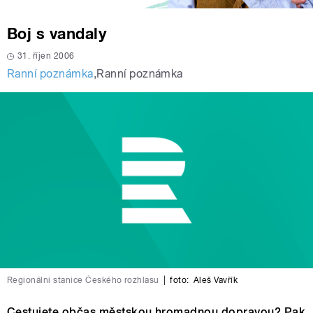
Boj s vandaly
31. říjen 2006
Ranní poznámka
,
Ranní poznámka
Regionální stanice Českého rozhlasu
|
foto:
Aleš Vavřík
Cestujete občas městskou hromadnou dopravou? Pak