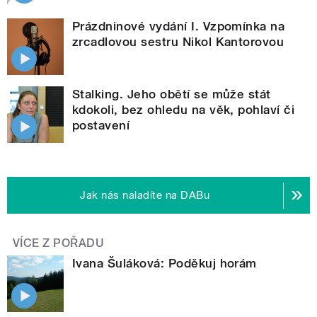
Prázdninové vydání I. Vzpomínka na
zrcadlovou sestru Nikol Kantorovou
Stalking. Jeho obětí se může stát
kdokoli, bez ohledu na věk, pohlaví či
postavení
Jak nás naladíte na DABu
VÍCE Z POŘADU
Ivana Šuláková: Poděkuj horám