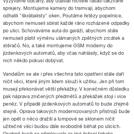
Vyzýváme občany, aby udávali ničitele fasád-takzvané
sprejery. Montujeme kamery do tramvají, abychom
odhalili "škrábalisty" oken. Poutáme řetězy popelnice,
abychom nemuseli sbírat každé ráno rozházené odpadky
po ulici. Schováváme auta do garáží, abychom stále
nemuseli platit výměnu ulámaných zpětných zrcátek a
stěračů. No, a také montujeme GSM modemy do
jízdenkových automatů, aby včas nahlásily, když se do
nich někdo pokusí dobývat.
Vandalům se ale i přes všechna tato opatření stále daří
ničit věci, které jiným lidem slouží k užitku. Jen při tom
musejí překonávat větší překážky. V konečném důsledku
pak náprava zničených předmětů a překážek stojí i více
peněz. V případě jízdenkových automatů to bude zřejmě
stejně. Oprava takových modernizovaných přístrojů bude
jen opět o něco dražší a lumpové se sklonem ničit
užitečné věci budou dále svobodně běhat po ulicích.
Osobně bych se přimlouvala za jiné řešení tohoto