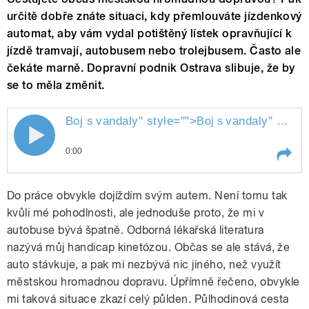
určitě dobře znáte situaci, kdy přemlouváte jízdenkový
automat, aby vám vydal potištěný lístek opravňující k
jízdě tramvají, autobusem nebo trolejbusem. Často ale
čekáte marně. Dopravní podnik Ostrava slibuje, že by
se to měla změnit.
Boj s
vandaly
" style="">
vandaly
" style="">
Boj s
0:00
Play /
vandaly
Boj s
Do práce obvykle dojíždím svým autem. Není tomu tak
kvůli mé pohodlnosti, ale jednoduše proto, že mi v
autobuse bývá špatně. Odborná lékařská literatura
nazývá můj handicap kinetózou. Občas se ale stává, že
auto stávkuje, a pak mi nezbývá nic jiného, než využít
městskou hromadnou dopravu. Úpřímně řečeno, obvykle
mi taková situace zkazí celý půlden. Půlhodinová cesta