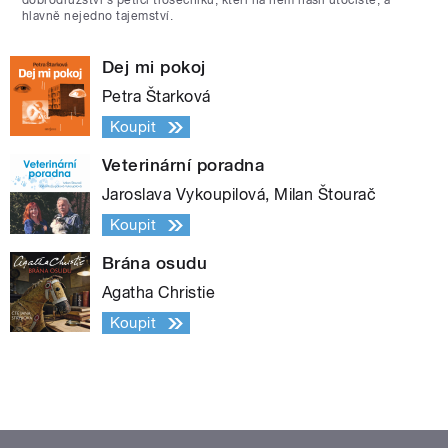
dobrodružství s pěticí trosečníků, kteří na něm našli útočiště, a
hlavně nejedno tajemství.
Dej mi pokoj
Petra Štarková
Koupit
Veterinární poradna
Jaroslava Vykoupilová, Milan Štourač
Koupit
Brána osudu
Agatha Christie
Koupit