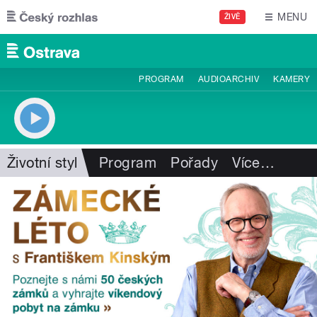
Přejít k hlavnímu obsahu
MENU
ŽIVĚ
PROGRAM
AUDIOARCHIV
KAMERY
Životní styl
Program
Pořady
Více
…