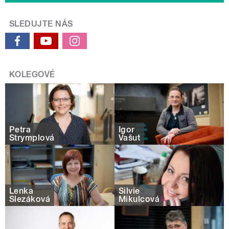
SLEDUJTE NÁS
KOLEGOVÉ
Petra
Igor
Štrymplová
Vašut
Lenka
Silvie
Slezáková
Mikulcová