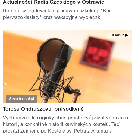
Aktualności Radia Czeskiego v Ostrawie
Remont w błędowickiej placówce szkolnej, "Bon
pierwszoklasisty" oraz wakacyjne wycieczki.
10 minut
Životní styl
Teresa Ondruszová, průvodkyně
Vystudovala filologický obor, přesto svůj život věnovala i
historii, a konkrétně historii karvinských kostelů. Teď
provází zejména po Kostele sv. Petra z Alkantary.