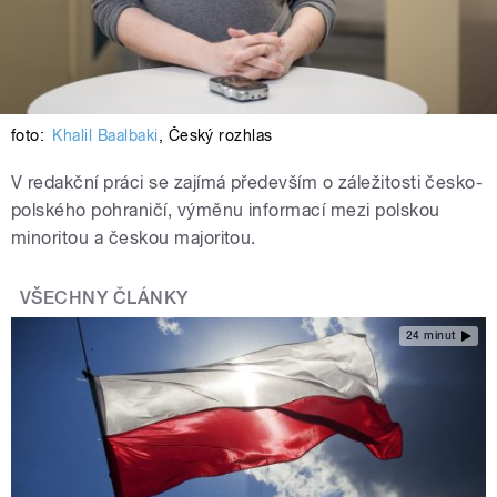
foto:
Khalil Baalbaki
,
Český rozhlas
V redakční práci se zajímá především o záležitosti česko-
polského pohraničí, výměnu informací mezi polskou
minoritou a českou majoritou.
VŠECHNY ČLÁNKY
24 minut