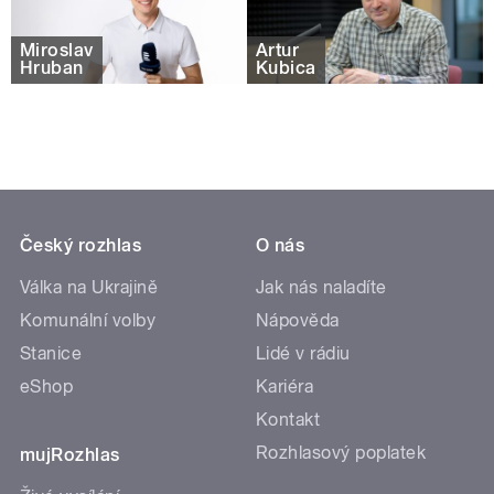
Miroslav
Artur
Hruban
Kubica
Český rozhlas
O nás
Válka na Ukrajině
Jak nás naladíte
Komunální volby
Nápověda
Stanice
Lidé v rádiu
eShop
Kariéra
Kontakt
Rozhlasový poplatek
mujRozhlas