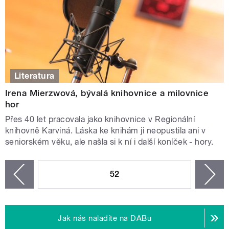
Literatura
Irena Mierzwová, bývalá knihovnice a milovnice
hor
Přes 40 let pracovala jako knihovnice v Regionální
knihovně Karviná. Láska ke knihám ji neopustila ani v
seniorském věku, ale našla si k ní i další koníček - hory.
STRÁNKY
52
n
zí
Jak nás naladíte na DABu