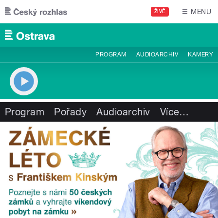
Přejít k hlavnímu obsahu
MENU
ŽIVĚ
PROGRAM
AUDIOARCHIV
KAMERY
Program
Pořady
Audioarchiv
Více
…