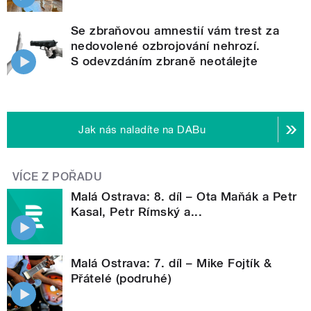
Se zbraňovou amnestií vám trest za
nedovolené ozbrojování nehrozí.
S odevzdáním zbraně neotálejte
Jak nás naladíte na DABu
VÍCE Z POŘADU
Malá Ostrava: 8. díl – Ota Maňák a Petr
Kasal, Petr Rímský a...
Malá Ostrava: 7. díl – Mike Fojtík &
Přátelé (podruhé)