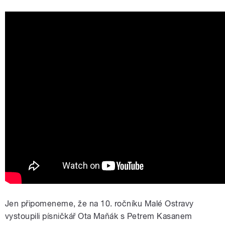
Jen připomeneme, že na 10. ročníku Malé Ostravy
vystoupili písničkář Ota Maňák s Petrem Kasanem