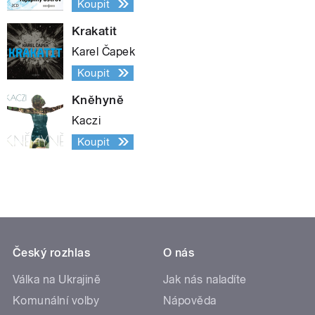
Koupit
Krakatit
Karel Čapek
Koupit
Kněhyně
Kaczi
Koupit
Český rozhlas
O nás
Válka na Ukrajině
Jak nás naladíte
Komunální volby
Nápověda