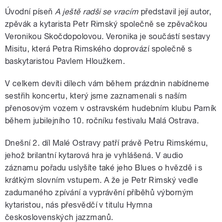
Úvodní píseň
A ještě radši se vracím
představil její autor,
zpěvák a kytarista Petr Rimský společně se zpěvačkou
Veronikou Skočdopolovou. Veronika je součástí sestavy
Misitu, která Petra Rimského doprovází společně s
baskytaristou Pavlem Hloužkem.
V celkem devíti dílech vám během prázdnin nabídneme
sestřih koncertu, který jsme zaznamenali s naším
přenosovým vozem v ostravském hudebním klubu Parník
během jubilejního 10. ročníku festivalu Malá Ostrava.
Dnešní 2. díl Malé Ostravy patří právě Petru Rimskému,
jehož brilantní kytarová hra je vyhlášená. V audio
záznamu pořadu uslyšíte také jeho Blues o hvězdě i s
krátkým slovním vstupem. A že je Petr Rimský vedle
zadumaného zpívání a vyprávění příběhů výborným
kytaristou, nás přesvědčí v titulu Hymna
československých jazzmanů.