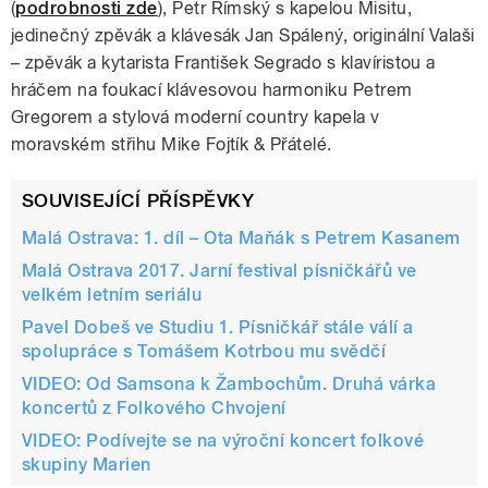
(
podrobnosti zde
), Petr Rímský s kapelou Misitu,
jedinečný zpěvák a klávesák Jan Spálený, originální Valaši
– zpěvák a kytarista František Segrado s klavíristou a
hráčem na foukací klávesovou harmoniku Petrem
Gregorem a stylová moderní country kapela v
moravském střihu Mike Fojtík & Přátelé.
SOUVISEJÍCÍ PŘÍSPĚVKY
Malá Ostrava: 1. díl – Ota Maňák s Petrem Kasanem
Malá Ostrava 2017. Jarní festival písničkářů ve
velkém letním seriálu
Pavel Dobeš ve Studiu 1. Písničkář stále válí a
spolupráce s Tomášem Kotrbou mu svědčí
VIDEO: Od Samsona k Žambochům. Druhá várka
koncertů z Folkového Chvojení
VIDEO: Podívejte se na výroční koncert folkové
skupiny Marien