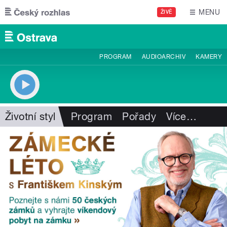
Přejít k hlavnímu obsahu
MENU
ŽIVĚ
PROGRAM
AUDIOARCHIV
KAMERY
Životní styl
Program
Pořady
Více
…