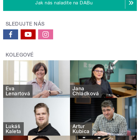
Jak nás naladíte na DABu
SLEDUJTE NÁS
KOLEGOVÉ
Eva
Jana
Lenartová
Chládková
Lukáš
Artur
Kaleta
Kubica