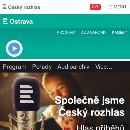
Přejít k hlavnímu obsahu
MENU
ŽIVĚ
PROGRAM
AUDIOARCHIV
KAMERY
Program
Pořady
Audioarchiv
Více
…