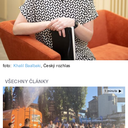
foto:
Khalil Baalbaki
,
Český rozhlas
VŠECHNY ČLÁNKY
1 minuta