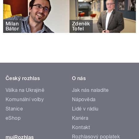
Milan
Zdeněk
Bátor
Tofel
Český rozhlas
O nás
Válka na Ukrajině
Jak nás naladíte
Komunální volby
Nápověda
Stanice
Lidé v rádiu
eShop
Kariéra
Kontakt
Rozhlasový poplatek
mujRozhlas