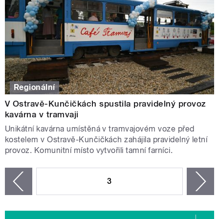
Regionální
V Ostravě-Kunčičkách spustila pravidelný provoz
kavárna v tramvaji
Unikátní kavárna umístěná v tramvajovém voze před
kostelem v Ostravě-Kunčičkách zahájila pravidelný letní
provoz. Komunitní místo vytvořili tamní farníci.
STRÁNKY
3
n
zí