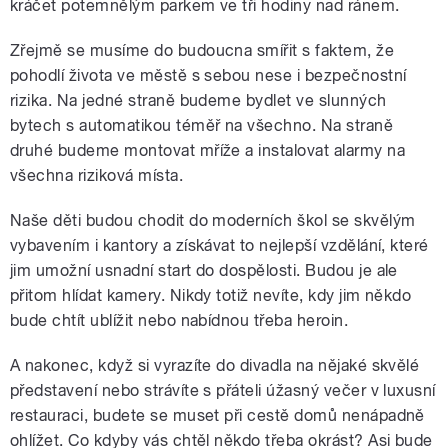
kráčet potemnělým parkem ve tři hodiny nad ránem.
Zřejmě se musíme do budoucna smířit s faktem, že
pohodlí života ve městě s sebou nese i bezpečnostní
rizika. Na jedné straně budeme bydlet ve slunných
bytech s automatikou téměř na všechno. Na straně
druhé budeme montovat mříže a instalovat alarmy na
všechna riziková místa.
Naše děti budou chodit do moderních škol se skvělým
vybavením i kantory a získávat to nejlepší vzdělání, které
jim umožní usnadní start do dospělosti. Budou je ale
přitom hlídat kamery. Nikdy totiž nevíte, kdy jim někdo
bude chtít ublížit nebo nabídnou třeba heroin.
A nakonec, když si vyrazíte do divadla na nějaké skvělé
představení nebo strávíte s přáteli úžasný večer v luxusní
restauraci, budete se muset při cestě domů nenápadně
ohlížet. Co kdyby vás chtěl někdo třeba okrást? Asi bude