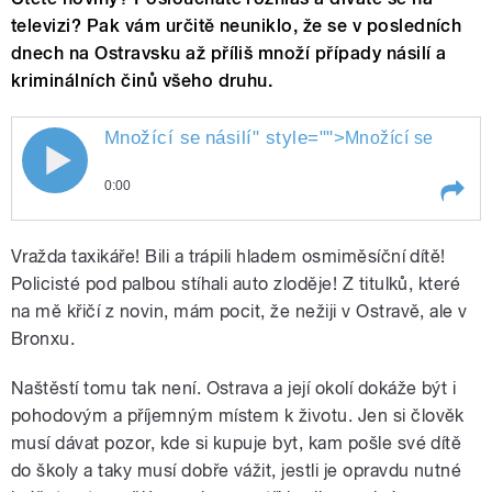
televizi? Pak vám určitě neuniklo, že se v posledních
dnech na Ostravsku až příliš množí případy násilí a
kriminálních činů všeho druhu.
Množící se
násilí
" style="">
násilí
Množící se
0:00
Play /
násilí
Množící se
Vražda taxikáře! Bili a trápili hladem osmiměsíční dítě!
Policisté pod palbou stíhali auto zloděje! Z titulků, které
na mě křičí z novin, mám pocit, že nežiji v Ostravě, ale v
Bronxu.
Naštěstí tomu tak není. Ostrava a její okolí dokáže být i
pohodovým a příjemným místem k životu. Jen si člověk
musí dávat pozor, kde si kupuje byt, kam pošle své dítě
pause
do školy a taky musí dobře vážit, jestli je opravdu nutné