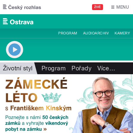
Přejít k hlavnímu obsahu
MENU
ŽIVĚ
PROGRAM
AUDIOARCHIV
KAMERY
Životní styl
Program
Pořady
Více
…