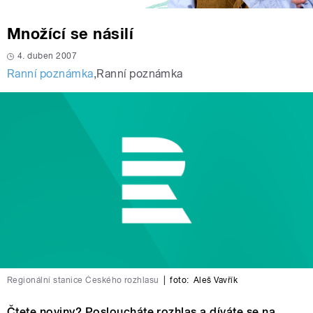
Množící se násilí
4. duben 2007
Ranní poznámka
,
Ranní poznámka
Regionální stanice Českého rozhlasu
|
foto:
Aleš Vavřík
Čtete noviny? Posloucháte rozhlas a díváte se na