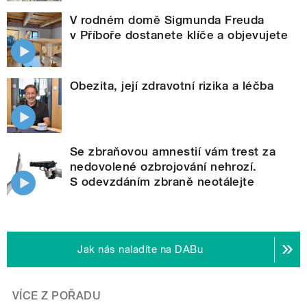
V rodném domě Sigmunda Freuda
v Příboře dostanete klíče a objevujete
Obezita, její zdravotní rizika a léčba
Se zbraňovou amnestií vám trest za
nedovolené ozbrojování nehrozí.
S odevzdáním zbraně neotálejte
Jak nás naladíte na DABu
VÍCE Z POŘADU