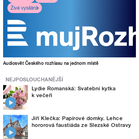
Živé vysílání
Audiosvět Českého rozhlasu na jednom místě
NEJPOSLOUCHANĚJŠÍ
Lydie Romanská: Svatební kytka
k večeři
Jiří Klečka: Papírové domky. Lehce
hororová faustiáda ze Slezské Ostravy