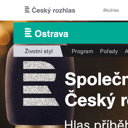
Přejít k hlavnímu obsahu
iRozhlas
Životní styl
Program
Pořady
A