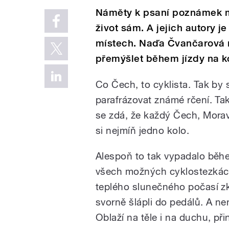
Náměty k psaní poznámek mo
život sám. A jejich autory je
místech. Naďa Čvančarová 
přemýšlet během jízdy na k
Co Čech, to cyklista. Tak by 
parafrázovat známé rčení. Ta
se zdá, že každý Čech, Morav
si nejmíň jedno kolo.
Alespoň to tak vypadalo běh
všech možných cyklostezkách
teplého slunečného počasí zk
svorně šlápli do pedálů. A nen
Oblaží na těle i na duchu, při