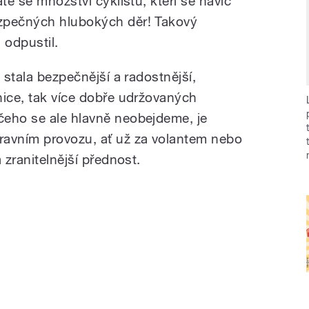
te se množství cyklistů, kteří se navíc
zpečných hlubokých děr! Takový
d odpustil.
 stala bezpečnější a radostnější,
nice, tak více dobře udržovaných
čeho se ale hlavně neobejdeme, je
ravním provozu, ať už za volantem nebo
 zranitelnější přednost.