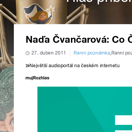
Naďa Čvančarová: Co Če
27. duben 2011
Ranní poznámka
,
Ranní p
Největší audioportál na českém internetu