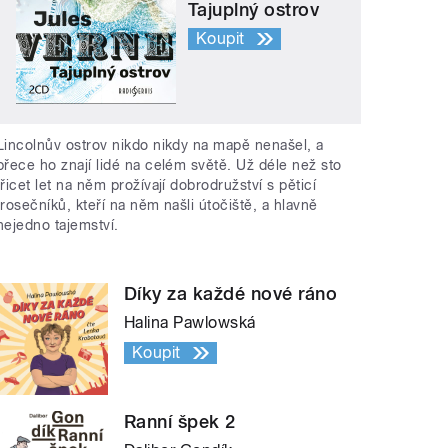
Tajuplný ostrov
Koupit
Lincolnův ostrov nikdo nikdy na mapě nenašel, a
přece ho znají lidé na celém světě. Už déle než sto
třicet let na něm prožívají dobrodružství s pěticí
trosečníků, kteří na něm našli útočiště, a hlavně
nejedno tajemství.
Díky za každé nové ráno
Halina Pawlowská
Koupit
Ranní špek 2