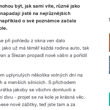
hou být, jak sami víte, různé jako
 napadají jistě na nejrůznějších
například o své poznámce začala
ole.
se při pohledu z okna ven dalo
k jako už má téměř každá rodina auto, tak
an a Slezan propadl nové vášni a pořídil
em uplynulých několika volných dní na
 a menších silnicích. S příchodem
rátka jakoby se všichni domluvili a
í divu - projet se na kole je krásná věc.
nese nové zážitky, teď jste tam a za