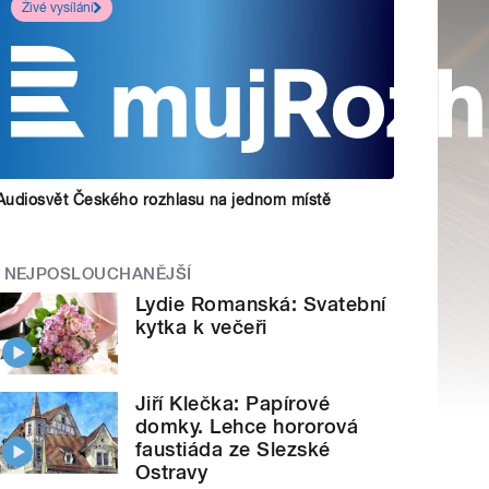
Živé vysílání
Audiosvět Českého rozhlasu na jednom místě
NEJPOSLOUCHANĚJŠÍ
Lydie Romanská: Svatební
kytka k večeři
Jiří Klečka: Papírové
domky. Lehce hororová
faustiáda ze Slezské
Ostravy