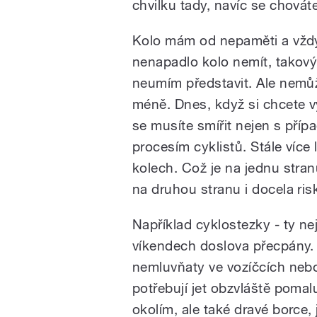
chvilku tady, navíc se chovát
Kolo mám od nepaměti a vžd
nenapadlo kolo nemít, takový
neumím představit. Ale nemůž
méně. Dnes, když si chcete vy
se musíte smířit nejen s příp
procesím cyklistů. Stále více 
kolech. Což je na jednu stra
na druhou stranu i docela ris
Například cyklostezky - ty nej
víkendech doslova přecpány. 
nemluvňaty ve vozíčcích nebo
potřebují jet obzvláště pomalu
okolím, ale také dravé borce, 