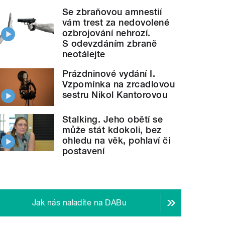
Se zbraňovou amnestií
vám trest za nedovolené
ozbrojování nehrozí.
S odevzdáním zbraně
neotálejte
Prázdninové vydání I.
Vzpomínka na zrcadlovou
sestru Nikol Kantorovou
Stalking. Jeho obětí se
může stát kdokoli, bez
ohledu na věk, pohlaví či
postavení
Jak nás naladíte na DABu