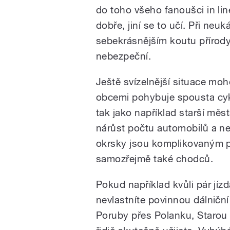
do toho všeho fanoušci in line
dobře, jiní se to učí. Při neu
sebekrásnějším koutu přírod
nebezpeční.
Ještě svízelnější situace moh
obcemi pohybuje spousta cykli
tak jako například starší mě
nárůst počtu automobilů a ne
okrsky jsou komplikovaným pr
samozřejmě také chodců.
Pokud například kvůli pár jí
nevlastníte povinnou dálniční
Poruby přes Polanku, Starou V