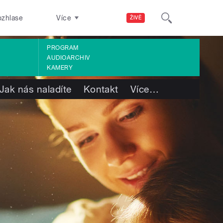
ozhlase
Více
ŽIVĚ
PROGRAM
AUDIOARCHIV
KAMERY
Jak nás naladíte
Kontakt
Více
…