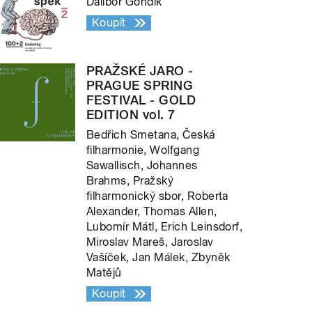
Dalibor Gondík
Koupit
PRAŽSKÉ JARO -
PRAGUE SPRING
FESTIVAL - GOLD
EDITION vol. 7
Bedřich Smetana, Česká
filharmonie, Wolfgang
Sawallisch, Johannes
Brahms, Pražský
filharmonický sbor, Roberta
Alexander, Thomas Allen,
Lubomír Mátl, Erich Leinsdorf,
Miroslav Mareš, Jaroslav
Vašíček, Jan Málek, Zbyněk
Matějů
Koupit