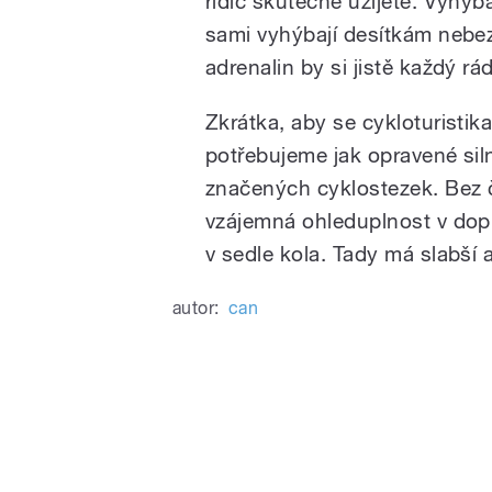
řidič skutečně užijete. Vyhýbá
sami vyhýbají desítkám nebe
adrenalin by si jistě každý rá
Zkrátka, aby se cykloturistika
potřebujeme jak opravené sil
značených cyklostezek. Bez 
vzájemná ohleduplnost v dop
v sedle kola. Tady má slabší a
autor:
can