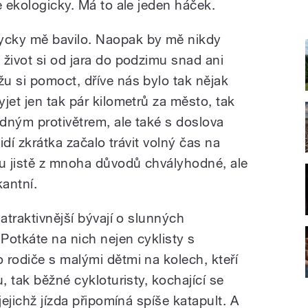
e ekologicky. Má to ale jeden háček.
ycky mě bavilo. Naopak by mě nikdy
 život si od jara do podzimu snad ani
u si pomoct, dříve nás bylo tak nějak
jet jen tak pár kilometrů za město, tak
adným protivětrem, ale také s doslova
lidí zkrátka začalo trávit volný čas na
nu jistě z mnoha důvodů chvályhodné, ale
kantní.
atraktivnější bývají o slunných
Potkáte na nich nejen cyklisty s
 rodiče s malými dětmi na kolech, kteří
, tak běžné cykloturisty, kochající se
jejichž jízda připomíná spíše katapult. A