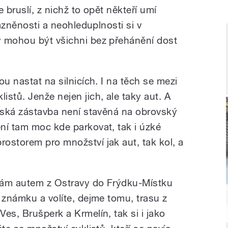
 bruslí, z nichž to opět někteří umí
kázněnosti a neohleduplnosti si v
y mohou být všichni bez přehánění dost
ou nastat na silnicích. I na těch se mezi
stů. Jenže nejen jich, ale taky aut. A
stská zástavba není stavěná na obrovský
ní tam moc kde parkovat, tak i úzké
ostorem pro množství jak aut, tak kol, a
zdám autem z Ostravy do Frýdku-Místku
 známku a volíte, dejme tomu, trasu z
es, Brušperk a Krmelín, tak si i jako