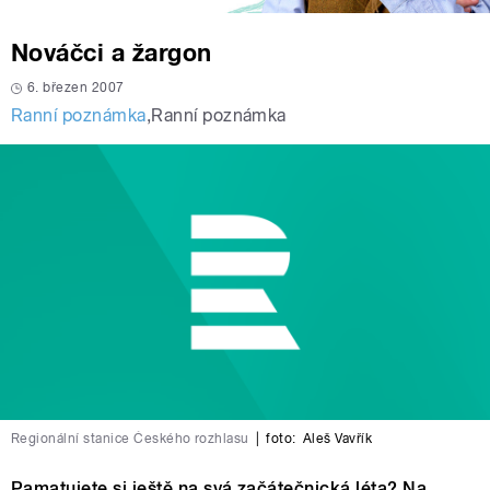
Nováčci a žargon
6. březen 2007
Ranní poznámka
,
Ranní poznámka
Regionální stanice Českého rozhlasu
|
foto:
Aleš Vavřík
Pamatujete si ještě na svá začátečnická léta? Na