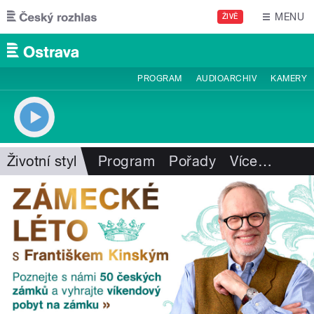
Přejít k hlavnímu obsahu
MENU
ŽIVĚ
PROGRAM
AUDIOARCHIV
KAMERY
Životní styl
Program
Pořady
Více
…