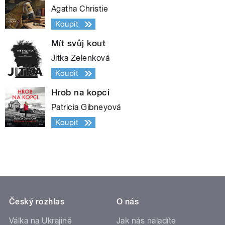
Agatha Christie
Koupit
Mít svůj kout
Jitka Zelenková
Koupit
Hrob na kopci
Patricia Gibneyová
Koupit
Český rozhlas
O nás
Válka na Ukrajině
Jak nás naladíte