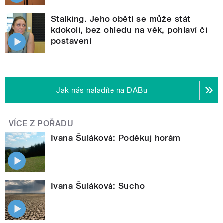
Stalking. Jeho obětí se může stát
kdokoli, bez ohledu na věk, pohlaví či
postavení
Jak nás naladíte na DABu
VÍCE Z POŘADU
Ivana Šuláková: Poděkuj horám
Ivana Šuláková: Sucho