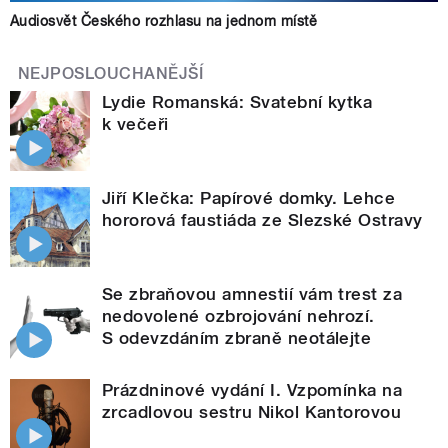
Audiosvět Českého rozhlasu na jednom místě
NEJPOSLOUCHANĚJŠÍ
Lydie Romanská: Svatební kytka
k večeři
Jiří Klečka: Papírové domky. Lehce
hororová faustiáda ze Slezské Ostravy
Se zbraňovou amnestií vám trest za
nedovolené ozbrojování nehrozí.
S odevzdáním zbraně neotálejte
Prázdninové vydání I. Vzpomínka na
zrcadlovou sestru Nikol Kantorovou