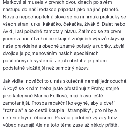
Marková si musela v prvních dvou dnech po svém
nástupu do naší redakce připadat jako na jiné planetě.
Nová a nepochopitelná slova se na ni hrnula prakticky se
všech stran: urka, kákáčko, čekačka, živák či Dalet nebo
Avid ji asi pořádně zamotaly hlavu. Zatímco se za první
jmenovanou čtveřicí cizokrajně znějících výrazů skrývají
naše pravidelné a obecně známé pořady a rubriky, zbylá
dvojice je pojmenováním našich speciálních
počítačových systémů. Jejich obsluha je přitom
podstatně složitější než samotný název.
Jak vidíte, nováčci to u nás skutečně nemají jednoduché.
A když se k nám třeba ještě přestěhují z Prahy, stejně
jako kolegyně Marina Feltlová, mají hlavu ještě
zamotanější. Prosba redakční kolegyně, aby u dveří
"rožnula" a po cestě koupila "štramplíky", pro ni byla
neřešitelným rébusem. Pražáci podobné výrazy totiž
vůbec neznají! Ale na toto téma zase až někdy příště.