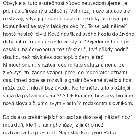
Obvykle si tuto skutečnost vůbec neuvědomujeme, je
pro nás přirozený a užitečný. Velmi zajímavé situace ale
nastávají, když jej začneme zcela bezděky používat při
pause
komunikaci se svým laickým okolím. To se pak někteří
hosté nestačí divit! Když například svého hosta do živého
debatního pořadu poučíte ve stylu: "Vyjedeme hned po
časáku, na červenou a bez fórkecu", trvá někdy hodně
dlouho, než návštěva pochopí, o čem je řeč.
Mimochodem, složitěji řečeno tato věta znamená, že
živé vysílání začne vzápětí poté, co moderátor oznámí
čas. Ihned poté se rozsvítí signální červené světlo a host
může začít mluvit bez úvodu. No řekněte, tato složitější
varianta plýtváním času?! A tak krátíme, bezděky tvoříme
nová slova a žijeme svým vlastním redakčním slovníkem.
Do daleko prekérnějších situací se dostávají někteří noví
redaktoři, kteří k nám přicházejí z jiného než
rozhlasového prostředí. Například kolegyně Petra