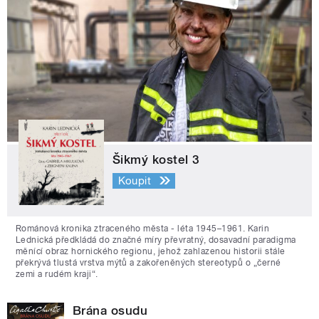
Šikmý kostel 3
Koupit
Románová kronika ztraceného města - léta 1945–1961. Karin
Lednická předkládá do značné míry převratný, dosavadní paradigma
měnící obraz hornického regionu, jehož zahlazenou historii stále
překrývá tlustá vrstva mýtů a zakořeněných stereotypů o „černé
zemi a rudém kraji“.
Brána osudu