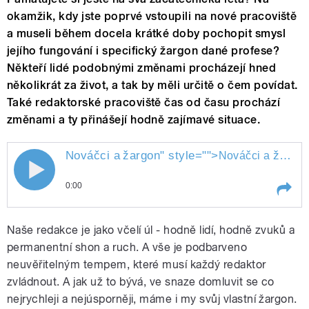
okamžik, kdy jste poprvé vstoupili na nové pracoviště
a museli během docela krátké doby pochopit smysl
jejího fungování i specifický žargon dané profese?
Někteří lidé podobnými změnami procházejí hned
několikrát za život, a tak by měli určitě o čem povídat.
Také redaktorské pracoviště čas od času prochází
změnami a ty přinášejí hodně zajímavé situace.
Nováčci a
žargon
" style="">
žargon
Nováčci a
0:00
Play /
žargon
Nováčci a
Naše redakce je jako včelí úl - hodně lidí, hodně zvuků a
permanentní shon a ruch. A vše je podbarveno
neuvěřitelným tempem, které musí každý redaktor
zvládnout. A jak už to bývá, ve snaze domluvit se co
nejrychleji a nejúsporněji, máme i my svůj vlastní žargon.