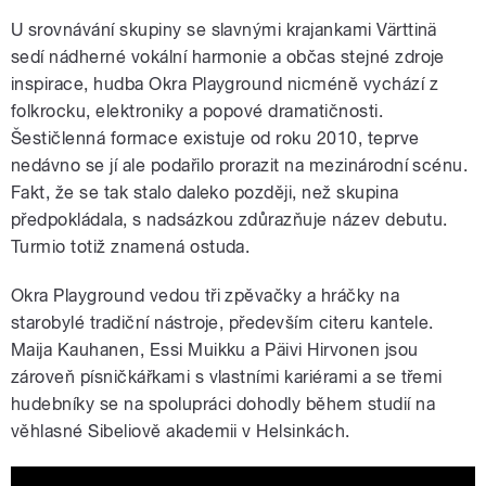
U srovnávání skupiny se slavnými krajankami Värttinä
sedí nádherné vokální harmonie a občas stejné zdroje
inspirace, hudba Okra Playground nicméně vychází z
folkrocku, elektroniky a popové dramatičnosti.
Šestičlenná formace existuje od roku 2010, teprve
nedávno se jí ale podařilo prorazit na mezinárodní scénu.
Fakt, že se tak stalo daleko později, než skupina
předpokládala, s nadsázkou zdůrazňuje název debutu.
Turmio totiž znamená ostuda.
Okra Playground vedou tři zpěvačky a hráčky na
starobylé tradiční nástroje, především citeru kantele.
Maija Kauhanen, Essi Muikku a Päivi Hirvonen jsou
zároveň písničkářkami s vlastními kariérami a se třemi
hudebníky se na spolupráci dohodly během studií na
věhlasné Sibeliově akademii v Helsinkách.