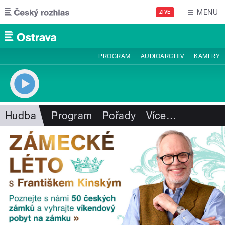
Přejít k hlavnímu obsahu
MENU
ŽIVĚ
PROGRAM
AUDIOARCHIV
KAMERY
Hudba
Program
Pořady
Více
…