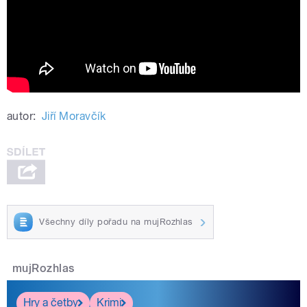
autor:
Jiří Moravčík
Všechny díly pořadu na mujRozhlas
mujRozhlas
Hry a četby
Krimi