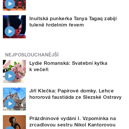
Inuitská punkerka Tanya Tagaq zabíjí
tuleně hrdelním řevem
NEJPOSLOUCHANĚJŠÍ
Lydie Romanská: Svatební kytka
k večeři
Jiří Klečka: Papírové domky. Lehce
hororová faustiáda ze Slezské Ostravy
Prázdninové vydání I. Vzpomínka na
zrcadlovou sestru Nikol Kantorovou