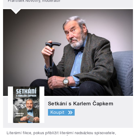
František Novotný, moderátor
Setkání s Karlem Čapkem
Koupit
Literární fikce, pokus přiblížit literární nadsázkou spisovatele,