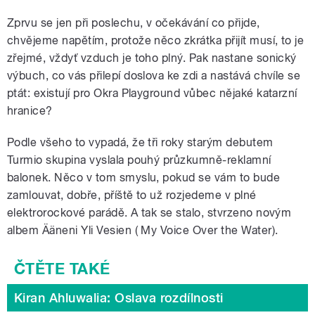
Zprvu se jen při poslechu, v očekávání co přijde,
chvějeme napětím, protože něco zkrátka přijít musí, to je
zřejmé, vždyť vzduch je toho plný. Pak nastane sonický
výbuch, co vás přilepí doslova ke zdi a nastává chvíle se
ptát: existují pro Okra Playground vůbec nějaké katarzní
hranice?
Podle všeho to vypadá, že tři roky starým debutem
Turmio skupina vyslala pouhý průzkumně-reklamní
balonek. Něco v tom smyslu, pokud se vám to bude
zamlouvat, dobře, příště to už rozjedeme v plné
elektrorockové parádě. A tak se stalo, stvrzeno novým
albem Ääneni Yli Vesien ( My Voice Over the Water).
Kiran Ahluwalia: Oslava rozdílnosti