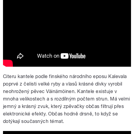
Okra Playground - Rautasuu / Steed of
Sorrow
Citeru kantele podle finského národního eposu Kalevala
poprvé z čelisti velké ryby a vlasů krásné dívky vyrobil
neohrožený pěvec Väinämöinen. Kantele existuje v
mnoha velikostech a s rozdílným počtem strun. Má velmi
jemný a krásný zvuk, který zpěvačky občas filtrují přes
elektronické efekty. Občas hodně drsně, to když se
dotýkají současných témat.