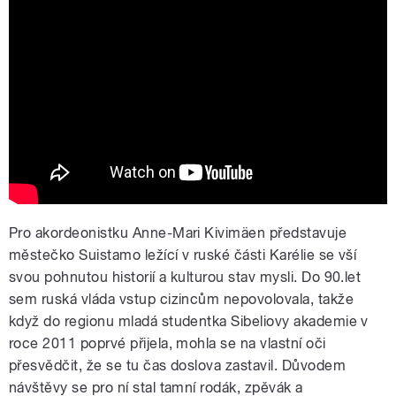
Okra Playground - Kevät
Pro akordeonistku Anne-Mari Kivimäen představuje
městečko Suistamo ležící v ruské části Karélie se vší
svou pohnutou historií a kulturou stav mysli. Do 90.let
sem ruská vláda vstup cizincům nepovolovala, takže
když do regionu mladá studentka Sibeliovy akademie v
roce 2011 poprvé přijela, mohla se na vlastní oči
přesvědčit, že se tu čas doslova zastavil. Důvodem
návštěvy se pro ní stal tamní rodák, zpěvák a