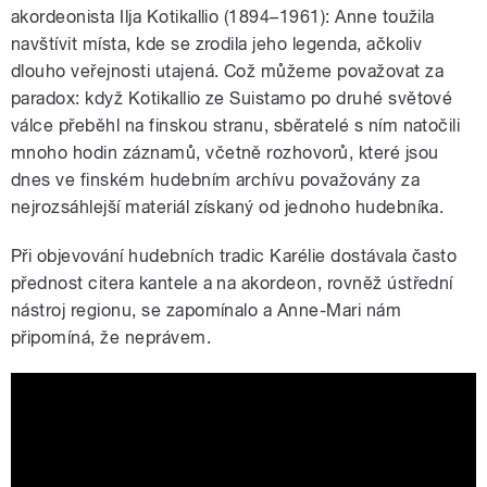
akordeonista Ilja Kotikallio (1894–1961): Anne toužila
navštívit místa, kde se zrodila jeho legenda, ačkoliv
dlouho veřejnosti utajená. Což můžeme považovat za
paradox: když Kotikallio ze Suistamo po druhé světové
válce přeběhl na finskou stranu, sběratelé s ním natočili
mnoho hodin záznamů, včetně rozhovorů, které jsou
dnes ve finském hudebním archívu považovány za
nejrozsáhlejší materiál získaný od jednoho hudebníka.
Při objevování hudebních tradic Karélie dostávala často
přednost citera kantele a na akordeon, rovněž ústřední
nástroj regionu, se zapomínalo a Anne-Mari nám
připomíná, že neprávem.
Anne-Mari Kivimäki: KAIVOS