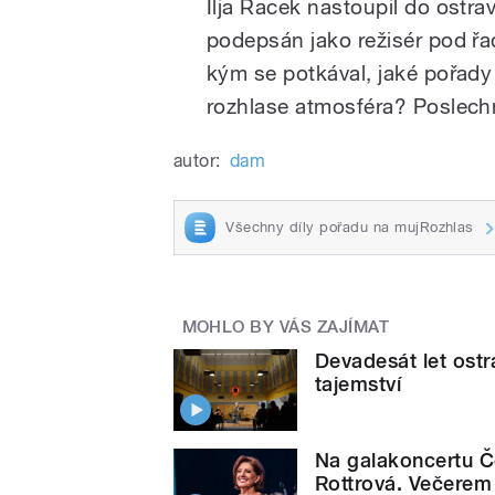
Ilja Racek nastoupil do ostr
podepsán jako režisér pod řad
kým se potkával, jaké pořady 
rozhlase atmosféra? Poslechn
autor:
dam
Všechny díly pořadu na mujRozhlas
MOHLO BY VÁS ZAJÍMAT
Devadesát let ostr
tajemství
Na galakoncertu Č
Rottrová. Večerem