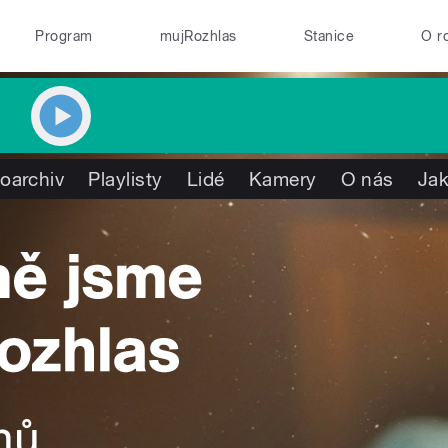
Program
mujRozhlas
Stanice
O r
oarchiv
Playlisty
Lidé
Kamery
O nás
Jak