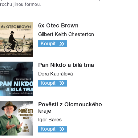
trochu jinou formou.
6x Otec Brown
Gilbert Keith Chesterton
Koupit
Pan Nikdo a bílá tma
Dora Kaprálová
Koupit
Pověsti z Olomouckého
kraje
Igor Bareš
Koupit