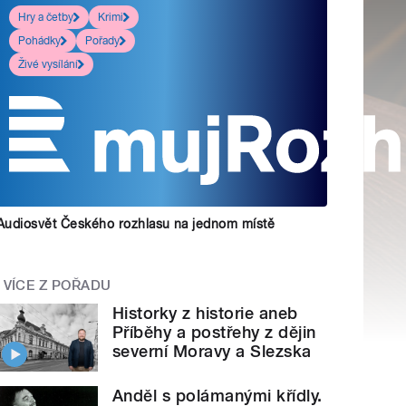
Hry a četby
Krimi
Pohádky
Pořady
Živé vysílání
Audiosvět Českého rozhlasu na jednom místě
VÍCE Z POŘADU
Historky z historie aneb
Příběhy a postřehy z dějin
severní Moravy a Slezska
Anděl s polámanými křídly.