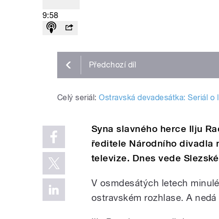
9:58
Předchozí
díl
Celý seriál:
Ostravská devadesátka: Seriál o l
Syna slavného herce Ilju Ra
ředitele Národního divadla
televize. Dnes vede Slezské
V osmdesátých letech minulého
ostravském rozhlase. A nedá 