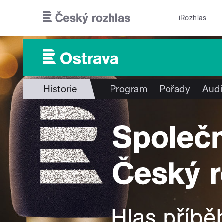
Přejít k hlavnímu obsahu
iRozhlas
Historie
Program
Pořady
Audi