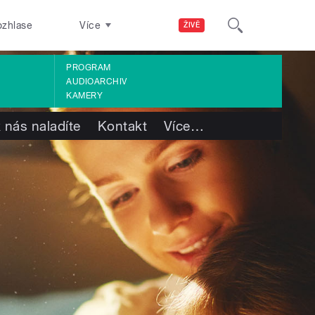
ozhlase
Více
ŽIVĚ
PROGRAM
AUDIOARCHIV
KAMERY
 nás naladíte
Kontakt
Více
…