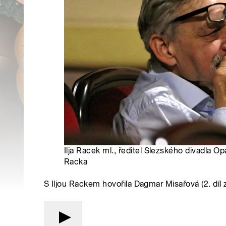
Ilja Racek ml., ředitel Slezského divadla Opa
Racka
S Iljou Rackem hovořila Dagmar Misařová (2. díl 