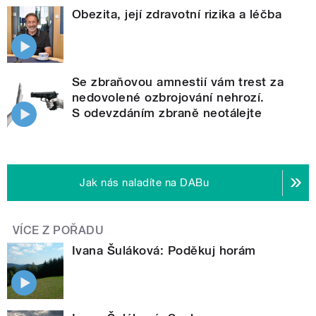
Obezita, její zdravotní rizika a léčba
Se zbraňovou amnestií vám trest za
nedovolené ozbrojování nehrozí.
S odevzdáním zbraně neotálejte
Jak nás naladíte na DABu
VÍCE Z POŘADU
Ivana Šuláková: Poděkuj horám