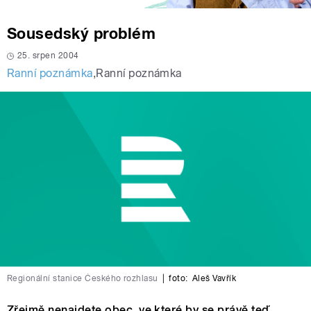
Sousedský problém
25. srpen 2004
Ranní poznámka
,
Ranní poznámka
Regionální stanice Českého rozhlasu
|
foto:
Aleš Vavřík
Zřejmě nenajdete obec, ve které by se právě teď