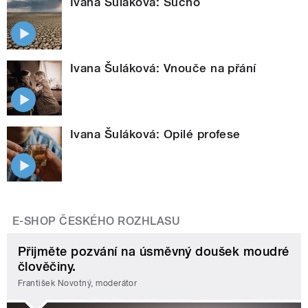
Ivana Šuláková: Sucho
Ivana Šuláková: Vnouče na přání
Ivana Šuláková: Opilé profese
E-SHOP ČESKÉHO ROZHLASU
Přijměte pozvání na úsměvný doušek moudré
člověčiny.
František Novotný, moderátor