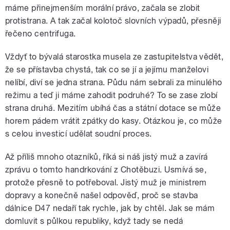
máme přinejmenším morální právo, začala se zlobit
protistrana. A tak začal kolotoč slovních výpadů, přesněji
řečeno centrifuga.
Vždyť to bývalá starostka musela ze zastupitelstva vědět,
že se přístavba chystá, tak co se jí a jejímu manželovi
nelíbí, diví se jedna strana. Půdu nám sebrali za minulého
režimu a teď ji máme zahodit podruhé? To se zase zlobí
strana druhá. Mezitím ubíhá čas a státní dotace se může
horem pádem vrátit zpátky do kasy. Otázkou je, co může
s celou investicí udělat soudní proces.
Až příliš mnoho otazníků, říká si náš jistý muž a zavírá
zprávu o tomto handrkování z Chotěbuzi. Usmívá se,
protože přesně to potřeboval. Jistý muž je ministrem
dopravy a konečně našel odpověď, proč se stavba
dálnice D47 nedaří tak rychle, jak by chtěl. Jak se mám
domluvit s půlkou republiky, když tady se nedá