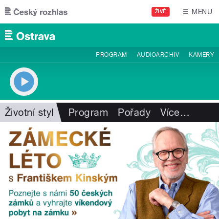
Přejít k hlavnímu obsahu
MENU
ŽIVĚ
PROGRAM
AUDIOARCHIV
KAMERY
Životní styl
Program
Pořady
Více
…