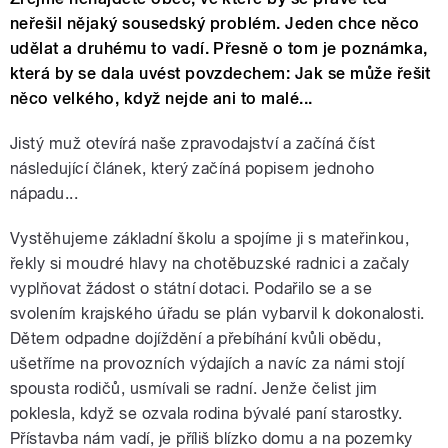
neřešil nějaký sousedský problém. Jeden chce něco
udělat a druhému to vadí. Přesně o tom je poznámka,
která by se dala uvést povzdechem: Jak se může řešit
něco velkého, když nejde ani to malé...
Jistý muž otevírá naše zpravodajství a začíná číst
následující článek, který začíná popisem jednoho
nápadu...
Vystěhujeme základní školu a spojíme ji s mateřinkou,
řekly si moudré hlavy na chotěbuzské radnici a začaly
vyplňovat žádost o státní dotaci. Podařilo se a se
svolením krajského úřadu se plán vybarvil k dokonalosti.
Dětem odpadne dojíždění a přebíhání kvůli obědu,
ušetříme na provozních výdajích a navíc za námi stojí
spousta rodičů, usmívali se radní. Jenže čelist jim
poklesla, když se ozvala rodina bývalé paní starostky.
Přístavba nám vadí, je příliš blízko domu a na pozemky