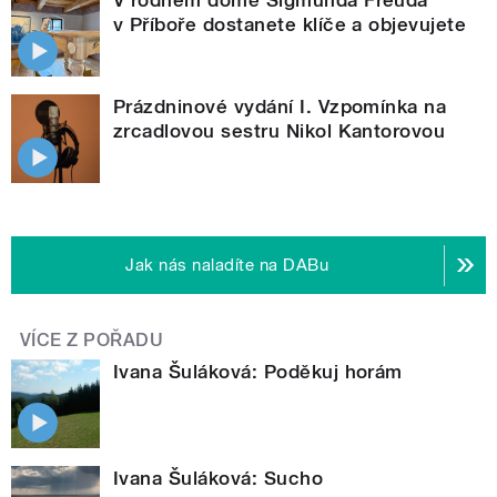
V rodném domě Sigmunda Freuda
v Příboře dostanete klíče a objevujete
Prázdninové vydání I. Vzpomínka na
zrcadlovou sestru Nikol Kantorovou
Jak nás naladíte na DABu
VÍCE Z POŘADU
Ivana Šuláková: Poděkuj horám
Ivana Šuláková: Sucho