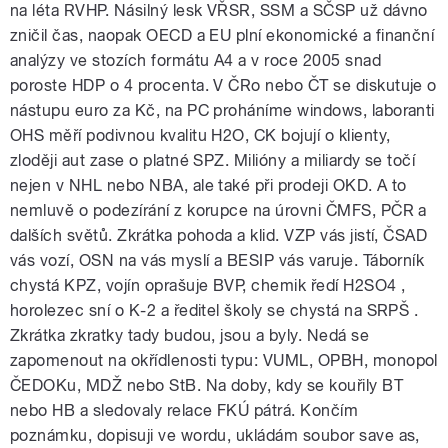
na léta RVHP. Násilný lesk VŘSR, SSM a SČSP už dávno
pause
zničil čas, naopak OECD a EU plní ekonomické a finanční
analýzy ve stozích formátu A4 a v roce 2005 snad
poroste HDP o 4 procenta. V ČRo nebo ČT se diskutuje o
nástupu euro za Kč, na PC proháníme windows, laboranti
OHS měří podivnou kvalitu H2O, CK bojují o klienty,
zloději aut zase o platné SPZ. Milióny a miliardy se točí
nejen v NHL nebo NBA, ale také při prodeji OKD. A to
nemluvě o podezírání z korupce na úrovni ČMFS, PČR a
dalších světů. Zkrátka pohoda a klid. VZP vás jistí, ČSAD
vás vozí, OSN na vás myslí a BESIP vás varuje. Táborník
chystá KPZ, vojín oprašuje BVP, chemik ředí H2SO4 ,
horolezec sní o K-2 a ředitel školy se chystá na SRPŠ .
Zkrátka zkratky tady budou, jsou a byly. Nedá se
zapomenout na okřídlenosti typu: VUML, OPBH, monopol
ČEDOKu, MDŽ nebo StB. Na doby, kdy se kouřily BT
nebo HB a sledovaly relace FKÚ pátrá. Končím
poznámku, dopisuji ve wordu, ukládám soubor save as,