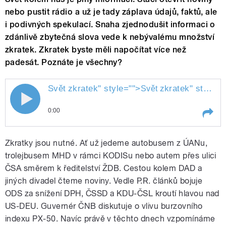
nebo pustit rádio a už je tady záplava údajů, faktů, ale
i podivných spekulací. Snaha zjednodušit informaci o
zdánlivě zbytečná slova vede k nebývalému množství
zkratek. Zkratek byste měli napočítat více než
padesát. Poznáte je všechny?
Svět
zkratek
" style="">
zkratek
" style="">
Svět
0:00
Play /
zkratek
Svět
Zkratky jsou nutné. Ať už jedeme autobusem z ÚANu,
trolejbusem MHD v rámci KODISu nebo autem přes ulici
ČSA směrem k ředitelství ŽDB. Cestou kolem DAD a
jiných divadel čteme noviny. Vedle P.R. článků bojuje
ODS za snížení DPH, ČSSD a KDU-ČSL kroutí hlavou nad
US-DEU. Guvernér ČNB diskutuje o vlivu burzovního
indexu PX-50. Navíc právě v těchto dnech vzpomínáme