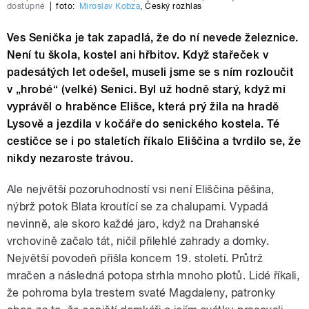
dostupné
|
foto:
Miroslav Kobza
,
Český rozhlas
Ves Senička je tak zapadlá, že do ní nevede železnice.
Není tu škola, kostel ani hřbitov. Když stařeček v
padesátých let odešel, museli jsme se s ním rozloučit
v „hrobé“ (velké) Senici. Byl už hodně starý, když mi
vyprávěl o hraběnce Elišce, která prý žila na hradě
Lysově a jezdila v kočáře do senického kostela. Té
cestičce se i po staletích říkalo Eliščina a tvrdilo se, že
nikdy nezaroste trávou.
Ale největší pozoruhodností vsi není Eliščina pěšina,
nýbrž potok Blata kroutící se za chalupami. Vypadá
nevinně, ale skoro každé jaro, když na Drahanské
vrchovině začalo tát, ničil přilehlé zahrady a domky.
Největší povodeň přišla koncem 19. století. Průtrž
mračen a následná potopa strhla mnoho plotů. Lidé říkali,
že pohroma byla trestem svaté Magdaleny, patronky