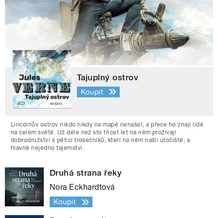
Tajuplný ostrov
Koupit
Lincolnův ostrov nikdo nikdy na mapě nenašel, a přece ho znají lidé
na celém světě. Už déle než sto třicet let na něm prožívají
dobrodružství s pěticí trosečníků, kteří na něm našli útočiště, a
hlavně nejedno tajemství.
Druhá strana řeky
Nora Eckhardtová
Koupit