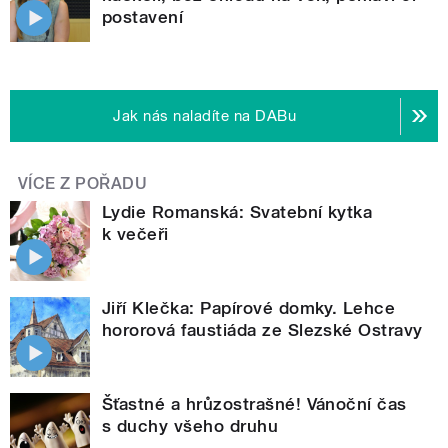
postavení
Jak nás naladíte na DABu
VÍCE Z POŘADU
Lydie Romanská: Svatební kytka
k večeři
Jiří Klečka: Papírové domky. Lehce
hororová faustiáda ze Slezské Ostravy
Šťastné a hrůzostrašné! Vánoční čas
s duchy všeho druhu