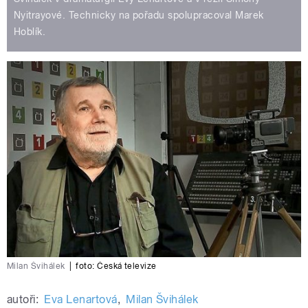
Nyitrayové. Technicky na pořadu spolupracoval Marek
Hoblík.
Milan Švihálek
|
foto:
Česká televize
autoři:
Eva Lenartová
,
Milan Švihálek