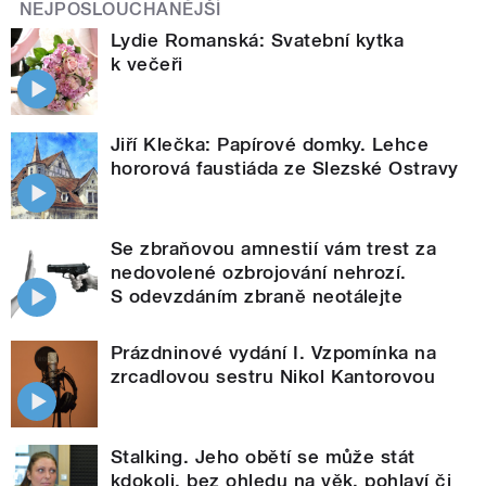
NEJPOSLOUCHANĚJŠÍ
Lydie Romanská: Svatební kytka
k večeři
Jiří Klečka: Papírové domky. Lehce
hororová faustiáda ze Slezské Ostravy
Se zbraňovou amnestií vám trest za
nedovolené ozbrojování nehrozí.
S odevzdáním zbraně neotálejte
Prázdninové vydání I. Vzpomínka na
zrcadlovou sestru Nikol Kantorovou
Stalking. Jeho obětí se může stát
kdokoli, bez ohledu na věk, pohlaví či