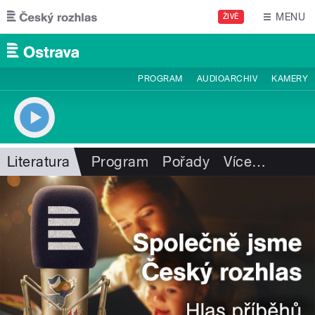
Přejít k hlavnímu obsahu
MENU
ŽIVĚ
PROGRAM
AUDIOARCHIV
KAMERY
Literatura
Program
Pořady
Více
…