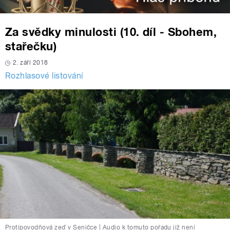
Za svědky minulosti (10. díl - Sbohem,
stařečku)
2. září 2018
Rozhlasové listování
Protipovodňová zeď v Seničce | Audio k tomuto pořadu již není