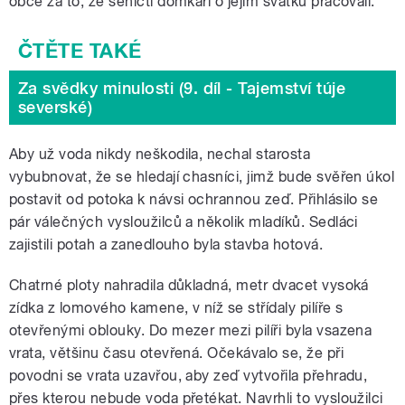
obce za to, že seničtí domkáři o jejím svátku pracovali.
Za svědky minulosti (9. díl - Tajemství túje
severské)
Aby už voda nikdy neškodila, nechal starosta
vybubnovat, že se hledají chasníci, jimž bude svěřen úkol
postavit od potoka k návsi ochrannou zeď. Přihlásilo se
pár válečných vysloužilců a několik mladíků. Sedláci
zajistili potah a zanedlouho byla stavba hotová.
Chatrné ploty nahradila důkladná, metr dvacet vysoká
zídka z lomového kamene, v níž se střídaly pilíře s
otevřenými oblouky. Do mezer mezi pilíři byla vsazena
vrata, většinu času otevřená. Očekávalo se, že při
povodni se vrata uzavřou, aby zeď vytvořila přehradu,
přes kterou nebude voda přetékat. Navrhli to vysloužilci