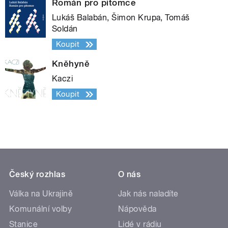
Román pro pitomce
Lukáš Balabán, Šimon Krupa, Tomáš
Soldán
Koupit
Kněhyně
Kaczi
Koupit
Český rozhlas
O nás
Válka na Ukrajině
Jak nás naladíte
Komunální volby
Nápověda
Stanice
Lidé v rádiu