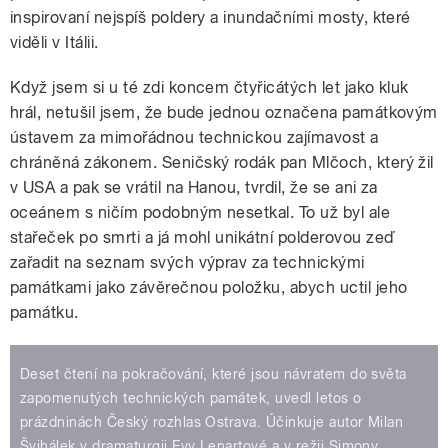
inspirovaní nejspíš poldery a inundačními mosty, které
viděli v Itálii.
Když jsem si u té zdi koncem čtyřicátých let jako kluk
hrál, netušil jsem, že bude jednou označena památkovým
ústavem za mimořádnou technickou zajímavost a
chráněná zákonem. Seničský rodák pan Mlčoch, který žil
v USA a pak se vrátil na Hanou, tvrdil, že se ani za
oceánem s ničím podobným nesetkal. To už byl ale
stařeček po smrti a já mohl unikátní polderovou zeď
zařadit na seznam svých výprav za technickými
památkami jako závěrečnou položku, abych uctil jeho
památku.
Deset čtení na pokračování, které jsou návratem do světa
zapomenutých technických památek, uvedl letos o
prázdninách Český rozhlas Ostrava. Účinkuje autor Milan
Švihálek v dramaturgii Evy Lenartové a v režii Simony