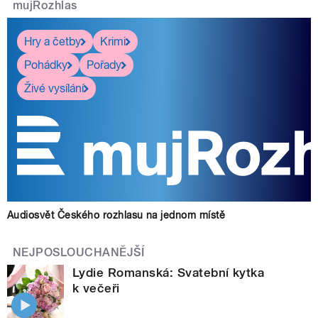
mujRozhlas
Hry a četby
Krimi
Pohádky
Pořady
Živé vysílání
Audiosvět Českého rozhlasu na jednom místě
NEJPOSLOUCHANĚJŠÍ
Lydie Romanská: Svatební kytka
k večeři