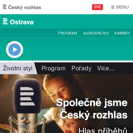
Přejít k hlavnímu obsahu
MENU
ŽIVĚ
PROGRAM
AUDIOARCHIV
KAMERY
Životní styl
Program
Pořady
Více
…