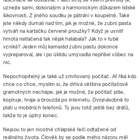
uznejte sami, dokonalým a harmonickým důkazem lidské
šikovnosti. Z jiného soudku je pátrání v koupelně. Také
pause
jste někdy dumali nad tím, jak je možné, že zubní pasta
vytváří na kartáčku červené proužky? Když je uvnitř
hmota natlačená tak nějak halabala? Jak to v tubě
vzniká? Jeden můj kamarád zubní pastu dokonce
vypreparoval, ale i po úklidu umývadla nepřišel vůbec na
nic.
Nepochopitelný je také už zmiňovaný počítač. Ať říká kdo
chce co chce, myslím si, že drtivá většina počítačově
gramotných nechápe, jak je možné, že počítač píše,
kopíruje, hraje a brouzdá po internetu. Dvojnásobně to
platí u mobilních telefonů. Ty jsou totiž ještě bez drátů,
takže to je úplný konec.
Nejsou to jen nicotné chlapské řeči odtažené od
reálného života. Člověk by se podle mého názoru měl