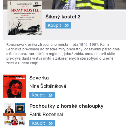
Šikmý kostel 3
Koupit
Románová kronika ztraceného města - léta 1945–1961. Karin
Lednická předkládá do značné míry převratný, dosavadní paradigma
měnící obraz hornického regionu, jehož zahlazenou historii stále
překrývá tlustá vrstva mýtů a zakořeněných stereotypů o „černé
zemi a rudém kraji“.
Severka
Nina Špitálníková
Koupit
Pochoutky z horské chaloupky
Patrik Rozehnal
Koupit