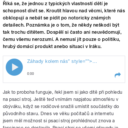
Říká se, že jednou z typických vlastností dětí je
schopnost divit se. Kroutit hlavou nad věcmi, které nás
obklopují a nebát se pídit po notoricky známých
detailech. Poznámka je o tom, že někdy neškodí být
tak trochu dítětem. Dospělí si často ani neuvědomují,
čemu všemu nerozumí. A nemusí jít pouze o politiku,
hrubý domácí produkt anebo situaci v Iráku.
Záhady kolem
nás
" style="">
n
Záhady kolem
0:00
Play /
nás
Záhady kolem
Jak to proboha funguje, řekl jsem si jako dítě při pohledu
na psací stroj. Ještě teď vnímám napjatou atmosféru v
obýváku, když se rodičové snažili umístit součástky do
původního stavu. Dnes ve věku počítačů a internetu
jsem měl možnost si psací stroj prohlédnout znova a
fascinace se dostavila. Psací stroj se všemi převody je,