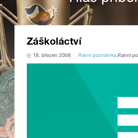
Záškoláctví
18. březen 2008
Ranní poznámka
,
Ranní p