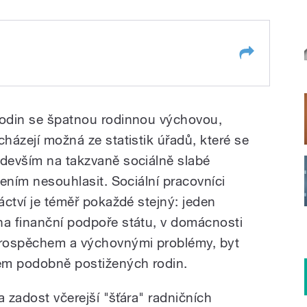
rodin se špatnou rodinnou výchovou,
cházejí možná ze statistik úřadů, které se
edevším na takzvaně sociálně slabé
zením nesouhlasit. Sociální pracovníci
láctví je téměř pokaždé stejný: jeden
na finanční podpoře státu, v domácnosti
 prospěchem a výchovnými problémy, byt
em podobně postižených rodin.
la zadost včerejší "šťára" radničních