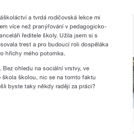
áškoláctví a tvrdá rodičovská lekce mi
hem více než pranýřování v pedagogicko-
celáři ředitele školy. Užila jsem si s
sovala trest a pro budoucí roli dospěláka
ro hříchy mého potomka.
. Bez ohledu na sociální vrstvy, ve
 škola školou, nic se na tomto faktu
li byste taky někdy raději za práci?