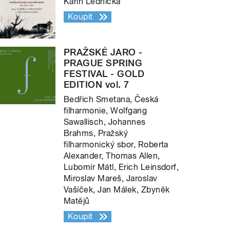
Karin Lednická
Koupit
PRAŽSKÉ JARO -
PRAGUE SPRING
FESTIVAL - GOLD
EDITION vol. 7
Bedřich Smetana, Česká
filharmonie, Wolfgang
Sawallisch, Johannes
Brahms, Pražský
filharmonický sbor, Roberta
Alexander, Thomas Allen,
Lubomír Mátl, Erich Leinsdorf,
Miroslav Mareš, Jaroslav
Vašíček, Jan Málek, Zbyněk
Matějů
Koupit