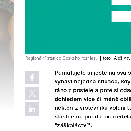
Regionální stanice Českého rozhlasu
|
foto:
Aleš Vav
Pamatujete si ještě na svá 
vybaví nejedna situace, kd
ráno z postele a poté si ods
dohledem více či méně oblí
někteří z vrstevníků volání 
slastnému pocitu nic nedělá
"záškoláctví".