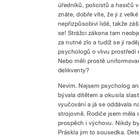
úředníků, policistů a hasičů 
znáte, dobře víte, že ji z velk
nepřizpůsobiví lidé, takže záš
pause
se! Strážci zákona tam neobje
za nutné zlo a tudíž se jí rad
psychologů o vlivu prostředí
Nebo měli prostě uniformova
delikventy?
Nevím. Nejsem psycholog ani 
bývala dítětem a okusila slas
vyučování a já se oddávala n
strojovně. Rodiče jsem měla o
prospěch i výchovu. Nikdy by
Práskla jim to sousedka. Dete