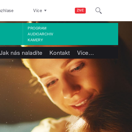
ozhlase
Více
ŽIVĚ
PROGRAM
AUDIOARCHIV
KAMERY
Jak nás naladíte
Kontakt
Více
…