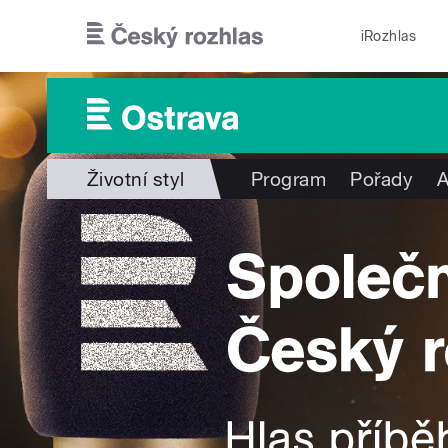
Přejít k hlavnímu obsahu
iRozhlas
Životní styl
Program
Pořady
A