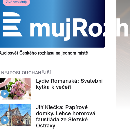
Živé vysílání
Audiosvět Českého rozhlasu na jednom místě
NEJPOSLOUCHANĚJŠÍ
Lydie Romanská: Svatební
kytka k večeři
Jiří Klečka: Papírové
domky. Lehce hororová
faustiáda ze Slezské
Ostravy