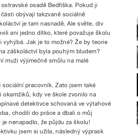
v ostravské osadě Bedřiška. Pokud ji
é části obývají takzvaně sociálně
koláctví je tam nasnadě. Ale světe, div
vili ani jedno dítko, které považuje školu
ěji vyhýbá. Jak je to možné? Že by teorie
 na záškoláctví byla pouhým bludem?
ní muži výjimečně smůlu na malé
sociální pracovník. Zato jsem také
ti okamžiků, kdy ve škole zvonilo na
apínavé detektivce schovaná ve výtahové
ba, chodili do práce a dbali o můj
 je nenapadlo, že půjdu za školu!
ktivku jsem si užila, následný výprask