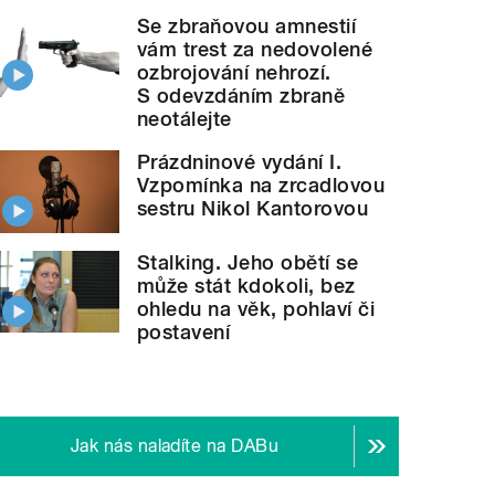
Se zbraňovou amnestií
vám trest za nedovolené
ozbrojování nehrozí.
S odevzdáním zbraně
neotálejte
Prázdninové vydání I.
Vzpomínka na zrcadlovou
sestru Nikol Kantorovou
Stalking. Jeho obětí se
může stát kdokoli, bez
ohledu na věk, pohlaví či
postavení
Jak nás naladíte na DABu