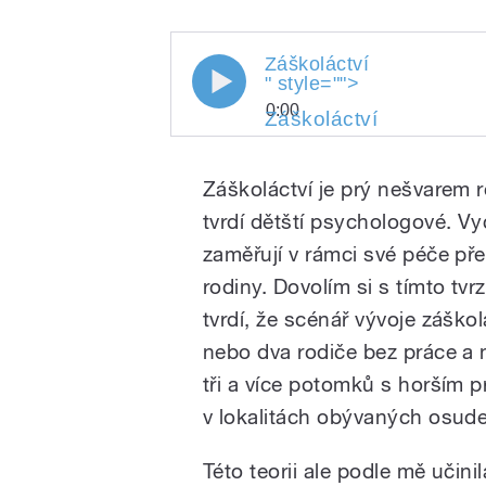
Záškoláctví
" style="">
0:00
Záškoláctví
" style="">
Záškoláctví
Play
Záškoláctví
Záškoláctví je prý nešvarem 
tvrdí dětští psychologové. Vy
zaměřují v rámci své péče př
rodiny. Dovolím si s tímto tvr
tvrdí, že scénář vývoje záško
nebo dva rodiče bez práce a 
/
tři a více potomků s horším
v lokalitách obývaných osud
Této teorii ale podle mě učini