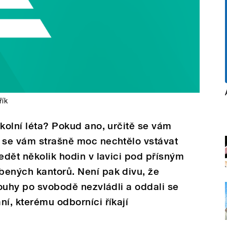
řík
školní léta? Pokud ano, určitě se vám
y se vám strašně moc nechtělo vstávat
edět několik hodin v lavici pod přísným
bených kantorů. Není pak divu, že
touhy po svobodě nezvládli a oddali se
ní, kterému odborníci říkají