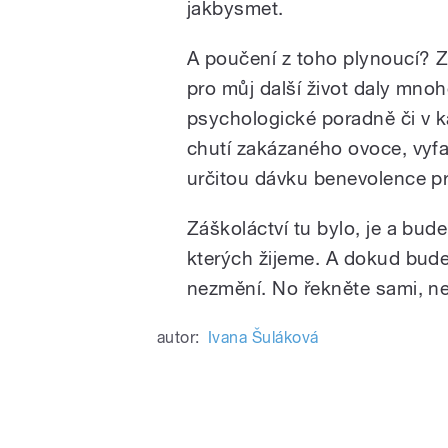
jakbysmet.
A poučení z toho plynoucí? Z
pro můj další život daly mno
psychologické poradně či v kan
chutí zakázaného ovoce, vyfa
určitou dávku benevolence p
Záškoláctví tu bylo, je a bude
kterých žijeme. A dokud bude
nezmění. No řekněte sami, neš
autor:
Ivana Šuláková