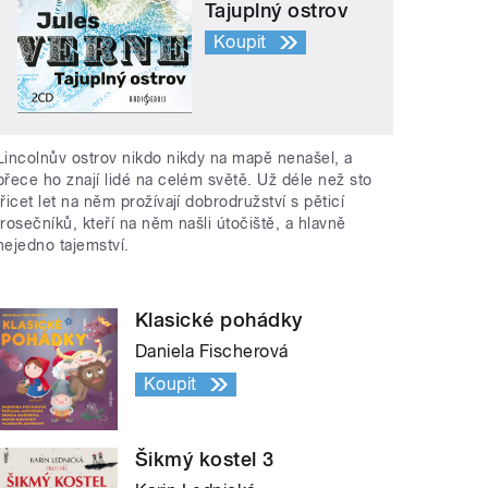
Tajuplný ostrov
Koupit
Lincolnův ostrov nikdo nikdy na mapě nenašel, a
přece ho znají lidé na celém světě. Už déle než sto
třicet let na něm prožívají dobrodružství s pěticí
trosečníků, kteří na něm našli útočiště, a hlavně
nejedno tajemství.
Klasické pohádky
Daniela Fischerová
Koupit
Šikmý kostel 3