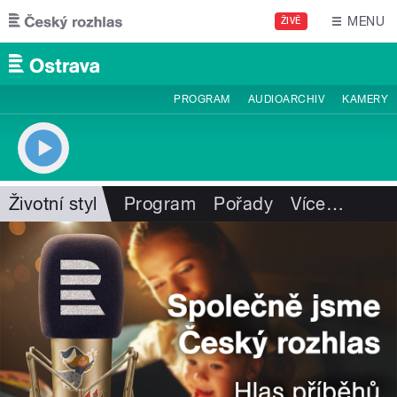
Přejít k hlavnímu obsahu
MENU
ŽIVĚ
PROGRAM
AUDIOARCHIV
KAMERY
Životní styl
Program
Pořady
Více
…