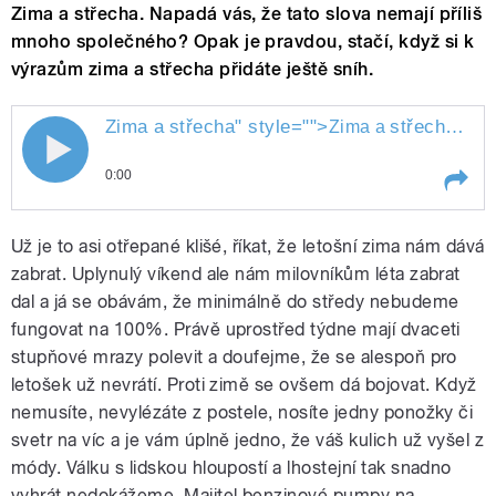
Zima a střecha. Napadá vás, že tato slova nemají příliš
mnoho společného? Opak je pravdou, stačí, když si k
výrazům zima a střecha přidáte ještě sníh.
Zima a
střecha
" style="">
střecha
" st
Zima a
0:00
Play /
střecha
Zima a
Už je to asi otřepané klišé, říkat, že letošní zima nám dává
zabrat. Uplynulý víkend ale nám milovníkům léta zabrat
dal a já se obávám, že minimálně do středy nebudeme
fungovat na 100%. Právě uprostřed týdne mají dvaceti
stupňové mrazy polevit a doufejme, že se alespoň pro
letošek už nevrátí. Proti zimě se ovšem dá bojovat. Když
nemusíte, nevylézáte z postele, nosíte jedny ponožky či
svetr na víc a je vám úplně jedno, že váš kulich už vyšel z
pause
módy. Válku s lidskou hloupostí a lhostejní tak snadno
vyhrát nedokážeme. Majitel benzinové pumpy na