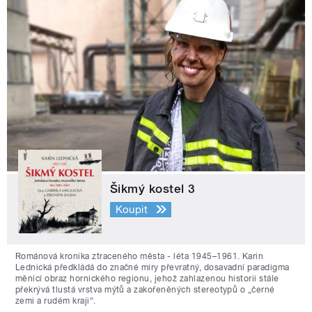
Šikmý kostel 3
Koupit
Románová kronika ztraceného města - léta 1945–1961. Karin
Lednická předkládá do značné míry převratný, dosavadní paradigma
měnící obraz hornického regionu, jehož zahlazenou historii stále
překrývá tlustá vrstva mýtů a zakořeněných stereotypů o „černé
zemi a rudém kraji“.