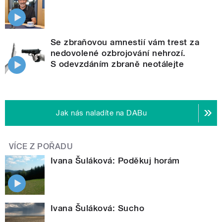
Se zbraňovou amnestií vám trest za
nedovolené ozbrojování nehrozí.
S odevzdáním zbraně neotálejte
Jak nás naladíte na DABu
VÍCE Z POŘADU
Ivana Šuláková: Poděkuj horám
Ivana Šuláková: Sucho