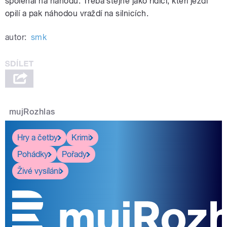
spoléhal na náhodu. Třeba stejně jako řidiči, kteří jezdí
opilí a pak náhodou vraždí na silnicích.
autor:
smk
mujRozhlas
Hry a četby
Krimi
Pohádky
Pořady
Živé vysílání