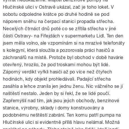
Hlučínské ulici v Ostravě ukázal, zač je toho loket. V
sobotu odpoledne krátce po druhé hodině se pod
náporem sněhu na čerpací stanici propadla střecha.
Necelých čtrnáct dnů poté co se zřítila střecha v jiné
části Ostravy- na Fifejdách v supermarketu Lidl. Ten den
jsem měla volno, ale vzpomínám si na mrazivé telefonáty
s kolegyní, která sloužila a pozorovala práci hasičů a
záchranářů na místě. Protože byl obchod v době havárie
otevřený, hrozilo, že pod troskami mohou být lidé.
Záporný verdikt vyřkli hasiči až po více než čtyřech
hodinách, kdy objekt prohledávali. Padající střecha
zasáhla a lehce zranila jen jednu ženu. Nic vážného se jí
naštěstí nestalo. Jeden by si řekl, že se lidé poučí.
Zapřemýšlí nad tím, jak jsou jejich obchody, benzínové
stanice, výrobny, sklady i domy konstruovány a
podobnému neštěstí zabrání. Ten komu patří pumpa na
Hlučínské ulici si evidentně příliš hlavu nelámal. Možná