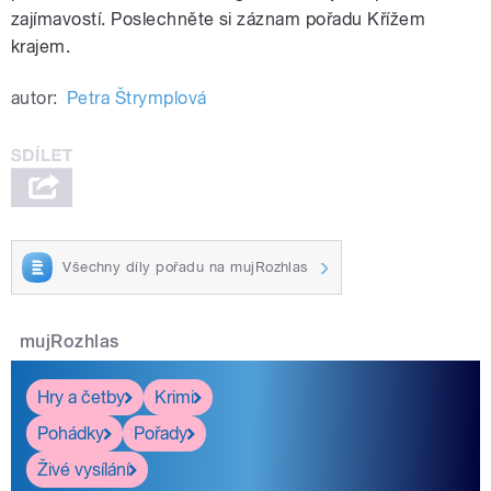
zajímavostí. Poslechněte si záznam pořadu Křížem
krajem.
autor:
Petra Štrymplová
Všechny díly pořadu na mujRozhlas
mujRozhlas
Hry a četby
Krimi
Pohádky
Pořady
Živé vysílání