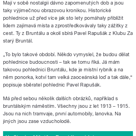
Mají v sobě nostalgii dávno zapomenutých dob a jsou
taky výjimečnou obrazovou kronikou. Historické
pohlednice už před více jak sto lety pomáhaly přiblížit
lidem zajímavá místa a zprostředkovávaly taky zážitky z
cest. Ty z Bruntálu a okolí sbírá Pavel Rapušák z Klubu Za
starý Bruntál.
„To bylo takové období. Někdo vymyslel, že budou dělat
pohlednice budoucnosti – tak se tomu říká. Já mám
takovou pohlednici Bruntálu, kde je místní rybník a na
něm ponorka, kotví tam velká zaoceánská loď a tak dále,“
popisuje sběratel pohlednic Pavel Rapušák.
Má před sebou několik dalších obrázků, například s
bruntálským náměstím. Všechny jsou z let 1913 – 1915.
Jsou na nich tramvaje, první automobily, lanovka. Na
jiných jsou zase vzducholodě.