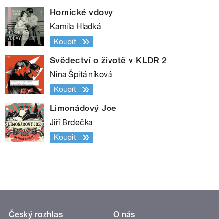
Hornické vdovy
Kamila Hladká
Koupit
Svědectví o životě v KLDR 2
Nina Špitálníková
Koupit
Limonádový Joe
Jiří Brdečka
Koupit
Český rozhlas
O nás