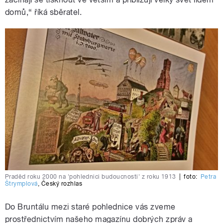
domů,“ říká sběratel.
Praděd roku 2000 na 'pohlednici budoucnosti' z roku 1913
|
foto:
Petra
Štrymplová
,
Český rozhlas
Do Bruntálu mezi staré pohlednice vás zveme
prostřednictvím našeho magazínu dobrých zpráv a