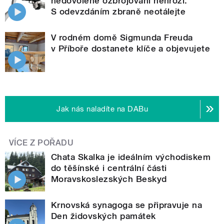
nedovolené ozbrojování nehrozí.
S odevzdáním zbraně neotálejte
V rodném domě Sigmunda Freuda
v Příboře dostanete klíče a objevujete
Jak nás naladíte na DABu
VÍCE Z POŘADU
Chata Skalka je ideálním východiskem
do těšínské i centrální části
Moravskoslezských Beskyd
Krnovská synagoga se připravuje na
Den židovských památek