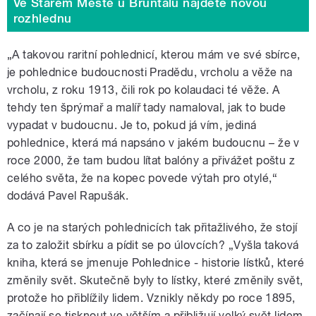
Ve Starém Městě u Bruntálu najdete novou
rozhlednu
„A takovou raritní pohlednicí, kterou mám ve své sbírce,
je pohlednice budoucnosti Pradědu, vrcholu a věže na
vrcholu, z roku 1913, čili rok po kolaudaci té věže. A
tehdy ten šprýmař a malíř tady namaloval, jak to bude
vypadat v budoucnu. Je to, pokud já vím, jediná
pohlednice, která má napsáno v jakém budoucnu – že v
roce 2000, že tam budou lítat balóny a přivážet poštu z
celého světa, že na kopec povede výtah pro otylé,“
dodává Pavel Rapušák.
A co je na starých pohlednicích tak přitažlivého, že stojí
za to založit sbírku a pídit se po úlovcích? „Vyšla taková
kniha, která se jmenuje Pohlednice - historie lístků, které
změnily svět. Skutečně byly to lístky, které změnily svět,
protože ho přiblížily lidem. Vznikly někdy po roce 1895,
začínají se tisknout ve větším a přibližují velký svět lidem