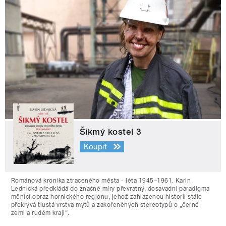
Šikmý kostel 3
Koupit
Románová kronika ztraceného města - léta 1945–1961. Karin
Lednická předkládá do značné míry převratný, dosavadní paradigma
měnící obraz hornického regionu, jehož zahlazenou historii stále
překrývá tlustá vrstva mýtů a zakořeněných stereotypů o „černé
zemi a rudém kraji“.