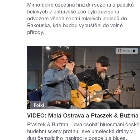
Mimořádně úspěšná hnízdní sezóna u puštíků
bělavých v ostravské zoo byla završena
odvozem všech sedmi mladých jedinců do
Rakouska, kde budou vypuštěni do volné
přírody.
16 minut
Folki
VIDEO: Malá Ostrava a Ptaszek & Bužma
Ptaszek & Bužma – dva osobití bluesmani české
hudební scény protnuli své umělecké dráhy v
duu čerpajícího inspiraci v gospelu a blues.