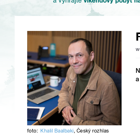
w
N
a
foto:
Khalil Baalbaki
,
Český rozhlas