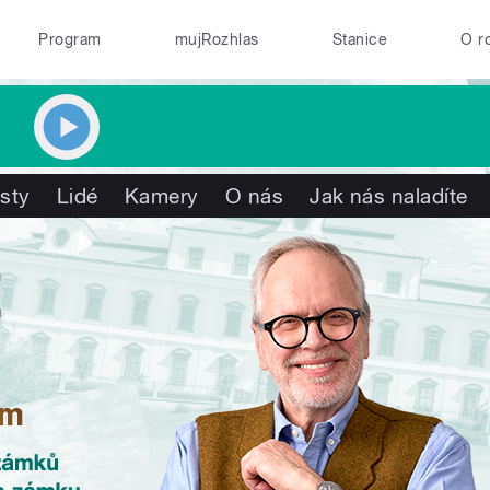
Program
mujRozhlas
Stanice
O r
isty
Lidé
Kamery
O nás
Jak nás naladíte