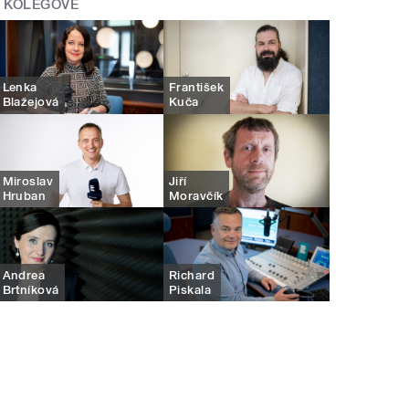
KOLEGOVÉ
Lenka
František
Blažejová
Kuča
Miroslav
Jiří
Hruban
Moravčík
Andrea
Richard
Brtníková
Piskala