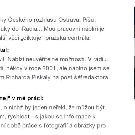
nky Českého rozhlasu Ostrava. Píšu,
uky do iRadia... Mou pracovní náplní je
ší věci „diktuje“ pražská centrála.
tal:
il. Nabízí neuvěřitelné možnosti. V rádiu
dil někdy v roce 2001, ale naplno jsem se
em Richarda Piskaly na post šéfredaktora
nej" v mé práci:
, o nichž by jeden neřekl, že můžou být
m, rychlost - s jakou se informace k
ní době práce s fotografií a obrázky pro