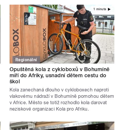
1 minuta
Regionální
Opuštěná kola z cykloboxů v Bohumíně
míří do Afriky, usnadní dětem cestu do
škol
Kola zanechaná dlouho v cykloboxech naproti
vlakovému nádraží v Bohumíně pomohou dětem
v Africe. Město se totiž rozhodlo kola darovat
neziskové organizaci Kola pro Afriku.