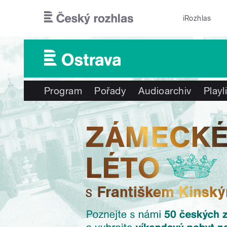
Přejít k hlavnímu obsahu
iRozhlas
Program
Pořady
Audioarchiv
Playl