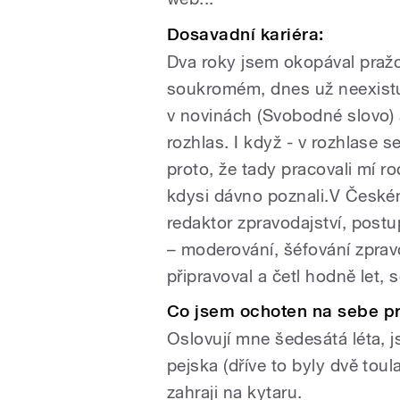
Dosavadní kariéra:
Dva roky jsem okopával pražc
soukromém, dnes už neexistuj
v novinách (Svobodné slovo) a
rozhlas. I když - v rozhlase 
proto, že tady pracovali mí ro
kdysi dávno poznali.V Českém
redaktor zpravodajství, postu
– moderování, šéfování zprav
připravoval a četl hodně let,
Co jsem ochoten na sebe pr
Oslovují mne šedesátá léta, 
pejska (dříve to byly dvě tou
zahraji na kytaru.