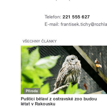
Telefon:
221 555 627
E-mail: frantisek.tichy@rozhl
VŠECHNY ČLÁNKY
Příroda
Puštíci bělaví z ostravské zoo budou
létat v Rakousku