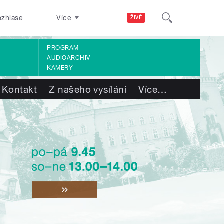
ozhlase
Více
ŽIVĚ
PROGRAM
AUDIOARCHIV
KAMERY
Kontakt
Z našeho vysílání
Více
…