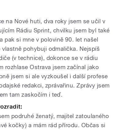
e na Nové huti, dva roky jsem se učil v
ícím Rádiu Sprint, chvilku jsem byl také
 pak si mne v polovině 90. let našel
se vlastně pohybuji odmalička. Nejspíš
diče (v technice), dokonce se v rádiu
 rozhlase Ostrava jsem začínal jako
pně jsem si ale vyzkoušel i další profese
odajské redakci, zprávařinu. Zprávy jsem
 sem tam zaskočím i teď.
ozradit:
jsem podruhé ženatý, majitel zatoulaného
lavé kočky) a mám rád přírodu. Občas si