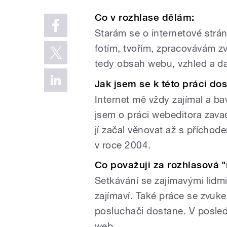
Co v rozhlase dělám:
Starám se o internetové strá
fotím, tvořím, zpracovávám zv
tedy obsah webu, vzhled a dal
Jak jsem se k této práci dos
Internet mě vždy zajímal a bav
jsem o práci webeditora zava
jí začal věnovat až s příchod
v roce 2004.
Co považuji za rozhlasová "
Setkávání se zajímavými lidmi
zajímaví. Také práce se zvuke
posluchači dostane. V posled
web...