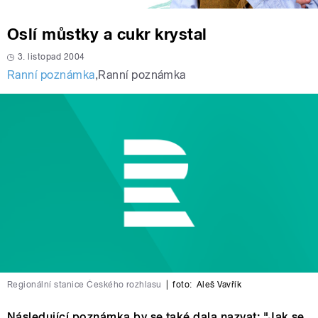
Oslí můstky a cukr krystal
3. listopad 2004
Ranní poznámka
,
Ranní poznámka
Regionální stanice Českého rozhlasu
|
foto:
Aleš Vavřík
Následující poznámka by se také dala nazvat: "Jak se