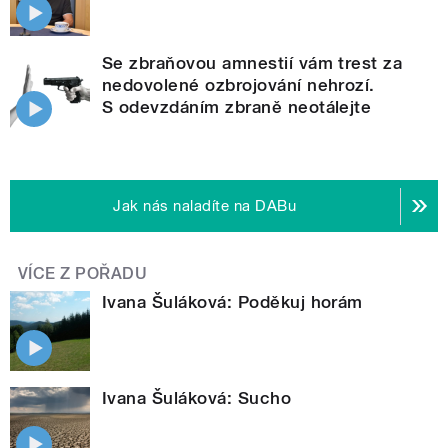
Se zbraňovou amnestií vám trest za
nedovolené ozbrojování nehrozí.
S odevzdáním zbraně neotálejte
Jak nás naladíte na DABu
VÍCE Z POŘADU
Ivana Šuláková: Poděkuj horám
Ivana Šuláková: Sucho