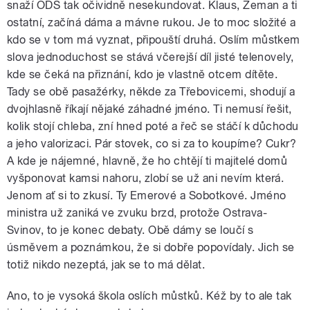
snaží ODS tak očividně nesekundovat. Klaus, Zeman a ti
ostatní, začíná dáma a mávne rukou. Je to moc složité a
kdo se v tom má vyznat, připouští druhá. Oslím můstkem
slova jednoduchost se stává včerejší díl jisté telenovely,
kde se čeká na přiznání, kdo je vlastně otcem dítěte.
Tady se obě pasažérky, někde za Třebovicemi, shodují a
dvojhlasně říkají nějaké záhadné jméno. Ti nemusí řešit,
kolik stojí chleba, zní hned poté a řeč se stáčí k důchodu
a jeho valorizaci. Pár stovek, co si za to koupíme? Cukr?
A kde je nájemné, hlavně, že ho chtějí ti majitelé domů
vyšponovat kamsi nahoru, zlobí se už ani nevím která.
Jenom ať si to zkusí. Ty Emerové a Sobotkové. Jméno
ministra už zaniká ve zvuku brzd, protože Ostrava-
Svinov, to je konec debaty. Obě dámy se loučí s
úsměvem a poznámkou, že si dobře popovídaly. Jich se
totiž nikdo nezeptá, jak se to má dělat.
Ano, to je vysoká škola oslích můstků. Kéž by to ale tak