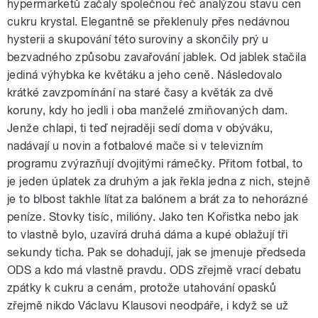
hypermarketů začaly společnou řeč analýzou stavu cen
cukru krystal. Elegantně se překlenuly přes nedávnou
hysterii a skupování této suroviny a skončily prý u
bezvadného způsobu zavařování jablek. Od jablek stačila
jediná výhybka ke květáku a jeho ceně. Následovalo
krátké zavzpomínání na staré časy a květák za dvě
koruny, kdy ho jedli i oba manželé zmiňovaných dam.
Jenže chlapi, ti teď nejraději sedí doma v obýváku,
nadávají u novin a fotbalové mače si v televizním
programu zvýrazňují dvojitými rámečky. Přitom fotbal, to
je jeden úplatek za druhým a jak řekla jedna z nich, stejně
je to blbost takhle lítat za balónem a brát za to nehorázné
peníze. Stovky tisíc, milióny. Jako ten Kořistka nebo jak
to vlastně bylo, uzavírá druhá dáma a kupé oblažují tři
sekundy ticha. Pak se dohadují, jak se jmenuje předseda
ODS a kdo má vlastně pravdu. ODS zřejmě vrací debatu
zpátky k cukru a cenám, protože utahování opasků
zřejmě nikdo Václavu Klausovi neodpáře, i když se už