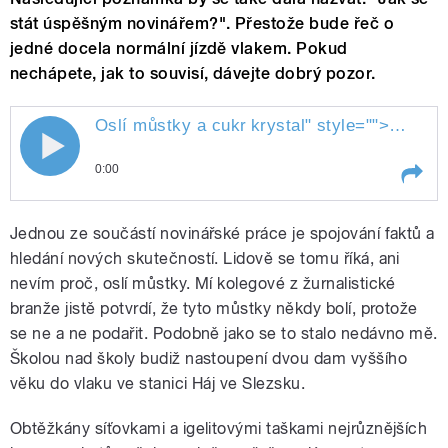
stát úspěšným novinářem?". Přestože bude řeč o
jedné docela normální jízdě vlakem. Pokud
nechápete, jak to souvisí, dávejte dobrý pozor.
Oslí můstky a cukr
krystal
" style="">
Oslí mů
0:00
Play /
krystal
Oslí můstky a cukr
Jednou ze součástí novinářské práce je spojování faktů a
hledání nových skutečností. Lidově se tomu říká, ani
nevím proč, oslí můstky. Mí kolegové z žurnalistické
branže jistě potvrdí, že tyto můstky někdy bolí, protože
se ne a ne podařit. Podobně jako se to stalo nedávno mě.
Školou nad školy budiž nastoupení dvou dam vyššího
věku do vlaku ve stanici Háj ve Slezsku.
pause
Obtěžkány síťovkami a igelitovými taškami nejrůznějších