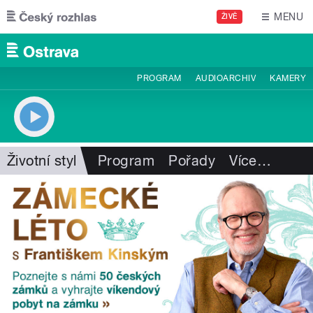
Přejít k hlavnímu obsahu
MENU
ŽIVĚ
PROGRAM
AUDIOARCHIV
KAMERY
Životní styl
Program
Pořady
Více
…