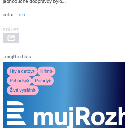
jednoduché doopravdy bylo...
autor:
mki
mujRozhlas
Hry a četby
Krimi
Pohádky
Pořady
Živé vysílání