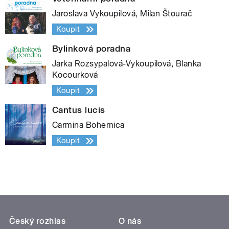
Jaroslava Vykoupilová, Milan Štourač
Koupit
Bylinková poradna
Jarka Rozsypalová-Vykoupilová, Blanka
Kocourková
Koupit
Cantus lucis
Carmina Bohemica
Koupit
Český rozhlas
O nás