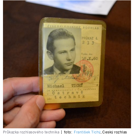
Průkazka rozhlasového technika
|
foto:
František Tichý
,
Český rozhlas