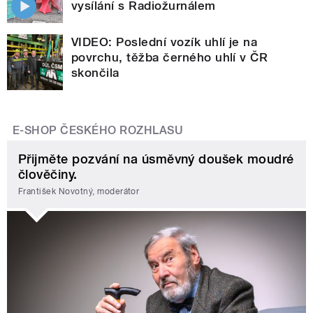
vysílání s Radiožurnálem
VIDEO: Poslední vozík uhlí je na
povrchu, těžba černého uhlí v ČR
skončila
E-SHOP ČESKÉHO ROZHLASU
Přijměte pozvání na úsměvný doušek moudré
člověčiny.
František Novotný, moderátor