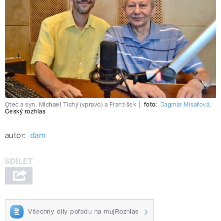
Otec a syn. Michael Tichý (vpravo) a František
|
foto:
Dagmar Misařová
,
Český rozhlas
autor:
dam
Všechny díly pořadu na mujRozhlas