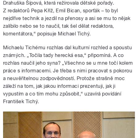
Drahuška Šípová, která režírovala dětské pořady.
Z redaktorů Pepa Kříž, Emil Bican, sporťák – to byl
nejdříve technik a jezdil na přenosy a asi se mu to nějak
zalíbilo nebo se to naučil, tak šel dělat redaktora,
komentátora,“ popisuje Michael Tichý.
Michaelu Tichému rozhlas dal kulturní rozhled a spoustu
známých. „Točila tady herecká esa,“ připomíná. A co
rozhlas naučil jeho syna? „Všechno se u mne točí kolem
práce s informacemi. Je třeba s nimi pracovat s pokorou
a neuvěřitelnou zodpovědností. Protože strašně moc
záleží na tom, jak jakou informaci prezentuji, jak ji
vypustím a co tím mohu způsobit,“ uzavírá povídání
František Tichý.