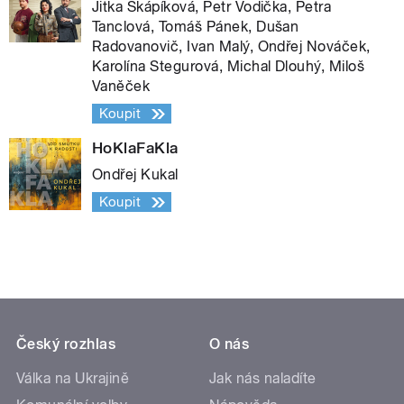
Jitka Škápíková, Petr Vodička, Petra
Tanclová, Tomáš Pánek, Dušan
Radovanovič, Ivan Malý, Ondřej Nováček,
Karolína Stegurová, Michal Dlouhý, Miloš
Vaněček
Koupit
HoKlaFaKla
Ondřej Kukal
Koupit
Český rozhlas
O nás
Válka na Ukrajině
Jak nás naladíte