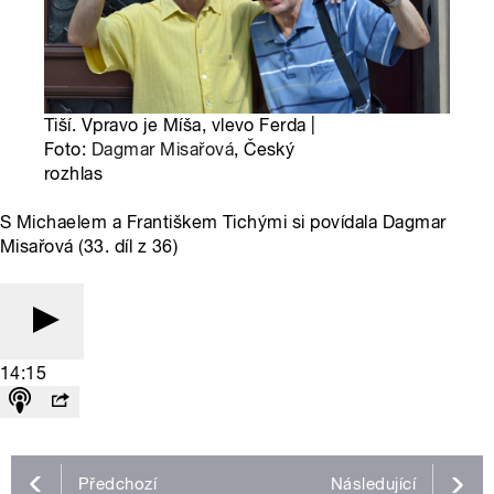
Tiší. Vpravo je Míša, vlevo Ferda |
Foto:
Dagmar Misařová
, Český
rozhlas
S Michaelem a Františkem Tichými si povídala Dagmar
Misařová (33. díl z 36)
14:15
Předchozí
Následující