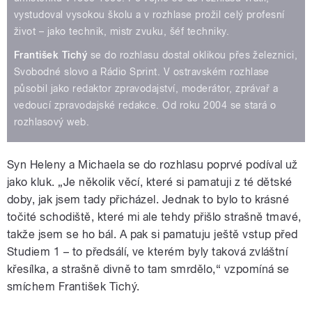
vystudoval vysokou školu a v rozhlase prožil celý profesní
život – jako technik, mistr zvuku, šéf techniky.
František Tichý
se do rozhlasu dostal oklikou přes železnici,
Svobodné slovo a Rádio Sprint. V ostravském rozhlase
působil jako redaktor zpravodajství, moderátor, zprávař a
vedoucí zpravodajské redakce. Od roku 2004 se stará o
rozhlasový web.
Syn Heleny a Michaela se do rozhlasu poprvé podíval už
jako kluk. „Je několik věcí, které si pamatuji z té dětské
doby, jak jsem tady přicházel. Jednak to bylo to krásné
točité schodiště, které mi ale tehdy přišlo strašně tmavé,
takže jsem se ho bál. A pak si pamatuju ještě vstup před
Studiem 1 – to předsálí, ve kterém byly taková zvláštní
křesílka, a strašně divně to tam smrdělo,“ vzpomíná se
smíchem František Tichý.