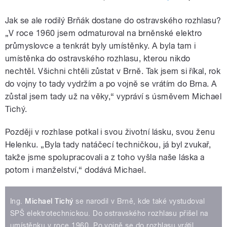
Jak se ale rodilý Brňák dostane do ostravského rozhlasu?
„V roce 1960 jsem odmaturoval na brněnské elektro
průmyslovce a tenkrát byly umístěnky. A byla tam i
umístěnka do ostravského rozhlasu, kterou nikdo
nechtěl. Všichni chtěli zůstat v Brně. Tak jsem si říkal, rok
do vojny to tady vydržím a po vojně se vrátím do Brna. A
zůstal jsem tady už na věky,“ vypráví s úsměvem Michael
Tichý.
Později v rozhlase potkal i svou životní lásku, svou ženu
Helenku. „Byla tady natáčecí techničkou, já byl zvukař,
takže jsme spolupracovali a z toho vyšla naše láska a
potom i manželství,“ dodává Michael.
Ing.
Michael Tichý
se narodil v Brně, kde také vystudoval
SPŠ elektrotechnickou. Do ostravského rozhlasu přišel na
umístěnku v roce 1960. Po vojně se do rozhlasu vrátil,