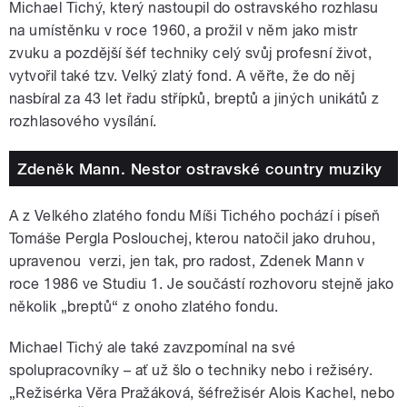
Michael Tichý, který nastoupil do ostravského rozhlasu
na umístěnku v roce 1960, a prožil v něm jako mistr
zvuku a pozdější šéf techniky celý svůj profesní život,
vytvořil také tzv. Velký zlatý fond. A věřte, že do něj
nasbíral za 43 let řadu střípků, breptů a jiných unikátů z
rozhlasového vysílání.
Zdeněk Mann. Nestor ostravské country muziky
A z Velkého zlatého fondu Míši Tichého pochází i píseň
Tomáše Pergla Poslouchej, kterou natočil jako druhou,
upravenou verzi, jen tak, pro radost, Zdenek Mann v
roce 1986 ve Studiu 1. Je součástí rozhovoru stejně jako
několik „breptů“ z onoho zlatého fondu.
Michael Tichý ale také zavzpomínal na své
spolupracovníky – ať už šlo o techniky nebo i režiséry.
„Režisérka Věra Pražáková, šéfrežisér Alois Kachel, nebo