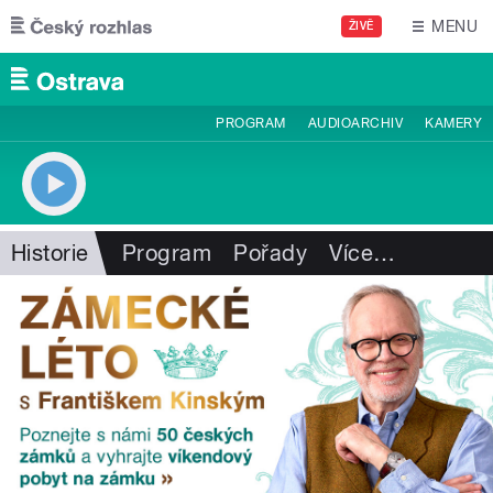
Přejít k hlavnímu obsahu
MENU
ŽIVĚ
PROGRAM
AUDIOARCHIV
KAMERY
Historie
Program
Pořady
Více
…