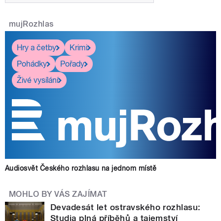
mujRozhlas
Hry a četby
Krimi
Pohádky
Pořady
Živé vysílání
Audiosvět Českého rozhlasu na jednom místě
MOHLO BY VÁS ZAJÍMAT
Devadesát let ostravského rozhlasu:
Studia plná příběhů a tajemství