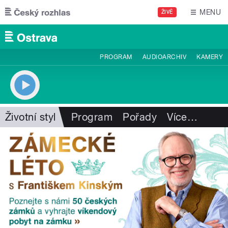
Přejít k hlavnímu obsahu
MENU
ŽIVĚ
PROGRAM
AUDIOARCHIV
KAMERY
Životní styl
Program
Pořady
Více
…