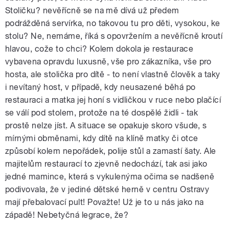
Stoličku? nevěřícně se na mě dívá už předem
podrážděná servírka, no takovou tu pro děti, vysokou, ke
stolu? Ne, nemáme, říká s opovržením a nevěřícně kroutí
hlavou, cože to chci? Kolem dokola je restaurace
vybavena opravdu luxusně, vše pro zákazníka, vše pro
hosta, ale stolička pro dítě - to není vlastně člověk a taky
i nevítaný host, v případě, kdy neusazené běhá po
restauraci a matka jej honí s vidličkou v ruce nebo plačící
se válí pod stolem, protože na té dospělé židli - tak
prostě nelze jíst. A situace se opakuje skoro všude, s
mírnými obměnami, kdy dítě na klíně matky či otce
způsobí kolem nepořádek, polije stůl a zamastí šaty. Ale
majitelům restaurací to zjevně nedochází, tak asi jako
jedné mamince, která s vykulenýma očima se nadšeně
podivovala, že v jediné dětské herně v centru Ostravy
mají přebalovací pult! Považte! Už je to u nás jako na
západě! Nebetyčná legrace, že?