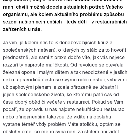
ranní chvíli možná docela aktuálních potřeb Vašeho
organismu, ale kolem aktuálního problému způsobu
sezení našich nejmenších - tedy dětí - v restauračních
zařízeních u nás.
Já vím, je kolem nás tolik donebevolajících kauz a
společenských nešvarů, o kterých by stálo za to hovořit
přednostně, ale sami z praxe dobře víte, jak vás nejvíce
rozzuří ty naprosté maličkosti. Od revoluce se otevřela
železná opona i malým dětem a tak neodložené v jeslích
nebo u prarodičů často se svými rodiči cestují, vybaveni
už papírovými plenami a zcela přirozeně se účastní i
jejich společenského života, ke kterému patří čas od
času dobrý oběd či večeře v restauraci. Pokud se Vám
podaří, že opravdu u nás najdete nekuřáckou restauraci
nebo přinejmenším takovou, že vidíte na obsluhu,
vystane téměř vždy problém Máte stoličku, optám se
obsluhy poté, co mého syna není za stolem ani vidět.