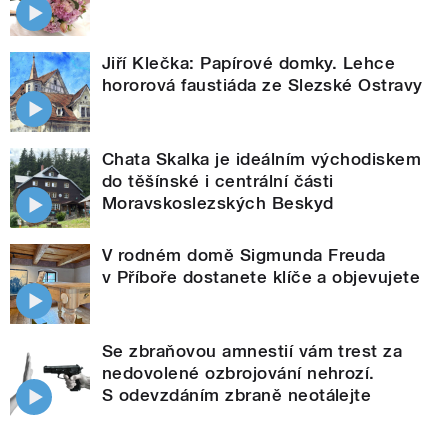
Jiří Klečka: Papírové domky. Lehce
hororová faustiáda ze Slezské Ostravy
Chata Skalka je ideálním východiskem
do těšínské i centrální části
Moravskoslezských Beskyd
V rodném domě Sigmunda Freuda
v Příboře dostanete klíče a objevujete
Se zbraňovou amnestií vám trest za
nedovolené ozbrojování nehrozí.
S odevzdáním zbraně neotálejte