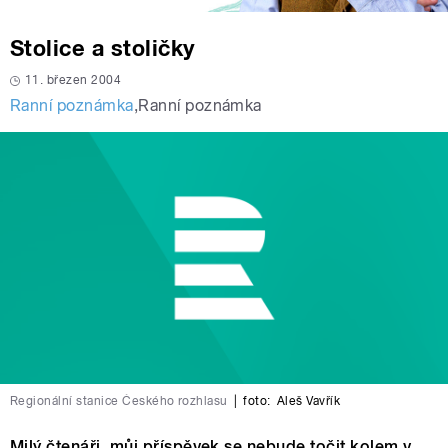
Stolice a stoličky
11. březen 2004
Ranní poznámka
,
Ranní poznámka
Regionální stanice Českého rozhlasu
|
foto:
Aleš Vavřík
Milý čtenáři, můj příspěvek se nebude točit kolem v