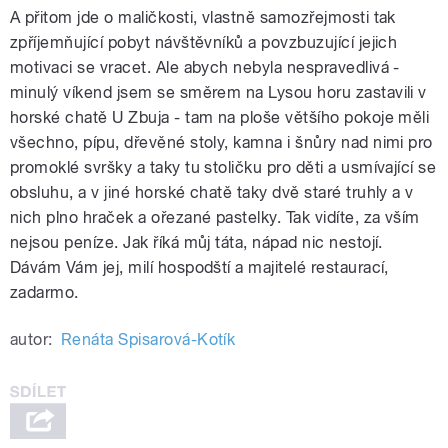
A přitom jde o maličkosti, vlastně samozřejmosti tak
zpříjemňující pobyt návštěvníků a povzbuzující jejich
motivaci se vracet. Ale abych nebyla nespravedlivá -
minulý víkend jsem se směrem na Lysou horu zastavili v
horské chatě U Zbuja - tam na ploše většího pokoje měli
všechno, pípu, dřevěné stoly, kamna i šnůry nad nimi pro
promoklé svršky a taky tu stoličku pro děti a usmívající se
obsluhu, a v jiné horské chatě taky dvě staré truhly a v
nich plno hraček a ořezané pastelky. Tak vidíte, za vším
nejsou peníze. Jak říká můj táta, nápad nic nestojí.
Dávám Vám jej, milí hospodští a majitelé restaurací,
zadarmo.
autor:
Renáta Spisarová-Kotík