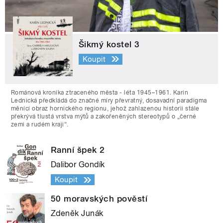
Šikmý kostel 3
Koupit
Románová kronika ztraceného města - léta 1945–1961. Karin
Lednická předkládá do značné míry převratný, dosavadní paradigma
měnící obraz hornického regionu, jehož zahlazenou historii stále
překrývá tlustá vrstva mýtů a zakořeněných stereotypů o „černé
zemi a rudém kraji“.
Ranní špek 2
Dalibor Gondík
Koupit
50 moravských pověstí
Zdeněk Junák