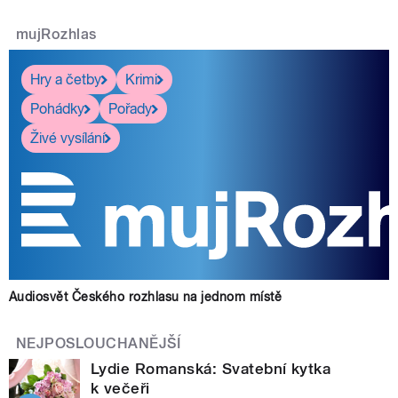
mujRozhlas
Hry a četby
Krimi
Pohádky
Pořady
Živé vysílání
Audiosvět Českého rozhlasu na jednom místě
NEJPOSLOUCHANĚJŠÍ
Lydie Romanská: Svatební kytka
k večeři