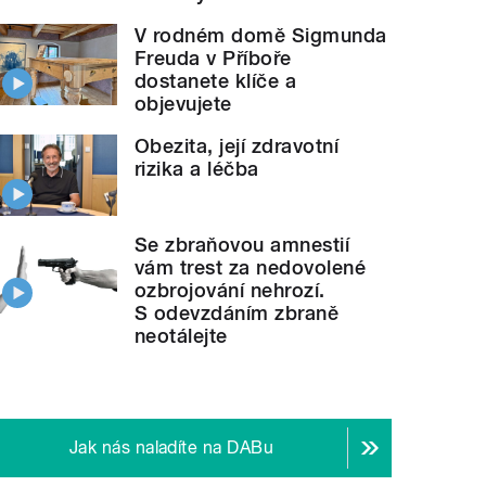
V rodném domě Sigmunda
Freuda v Příboře
dostanete klíče a
objevujete
Obezita, její zdravotní
rizika a léčba
Se zbraňovou amnestií
vám trest za nedovolené
ozbrojování nehrozí.
S odevzdáním zbraně
neotálejte
Jak nás naladíte na DABu