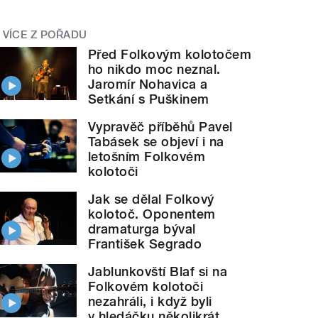
VÍCE Z POŘADU
Před Folkovým kolotočem
ho nikdo moc neznal.
Jaromír Nohavica a
Setkání s Puškinem
Vypravěč příběhů Pavel
Tabásek se objeví i na
letošním Folkovém
kolotoči
Jak se dělal Folkový
kolotoč. Oponentem
dramaturga býval
František Segrado
Jablunkovští Blaf si na
Folkovém kolotoči
nezahráli, i když byli
v hledáčku několikrát