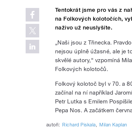
Tentokrát jsme pro vás z nah
na Folkových kolotočích, vy
naživo už neuslyšíte.
„Naši jsou z Třinecka. Pravdo
nejsou úplně úžasné, ale je t
skvělé autory,“ vzpomíná Mila
Folkových kolotočů.
Folkový kolotoč byl v 70. a 
začínal na ní například Jaromí
Petr Lutka s Emilem Pospíši
Pepa Nos. A začátkem června 
autoři:
Richard Piskala
,
Milan Kaplan