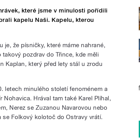
rávek, které jsme v minulosti pořídili
brali kapelu Naši. Kapelu, kterou
u je, že písničky, které máme nahrané,
o takový pozdrav do Třince, kde měli
n Kaplan, který před lety stál u zrodu
80. letech minulého století fenoménem a
r Nohavica. Hrával tam také Karel Plíhal,
lem, Nerez se Zuzanou Navarovou nebo
se Folkový kolotoč do Ostravy vrátí.