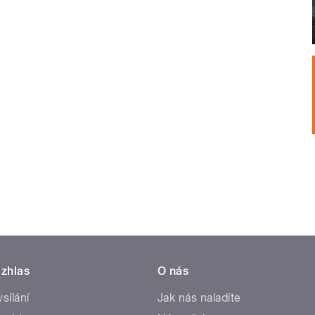
zhlas
O nás
ysílání
Jak nás naladíte