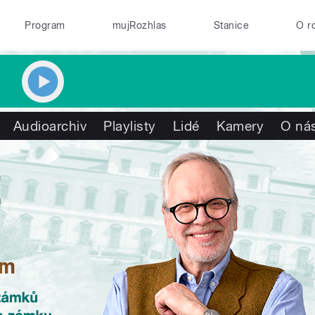
Program
mujRozhlas
Stanice
O r
Audioarchiv
Playlisty
Lidé
Kamery
O ná