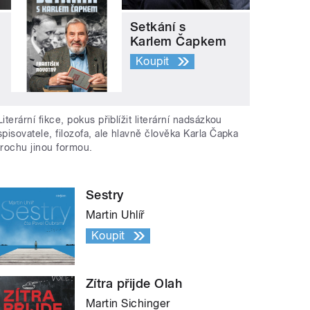
Setkání s
Karlem Čapkem
Koupit
Literární fikce, pokus přiblížit literární nadsázkou
spisovatele, filozofa, ale hlavně člověka Karla Čapka
trochu jinou formou.
Sestry
Martin Uhlíř
Koupit
Zítra přijde Olah
Martin Sichinger