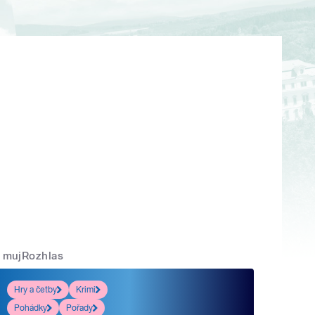
mujRozhlas
Hry a četby
Krimi
Pohádky
Pořady