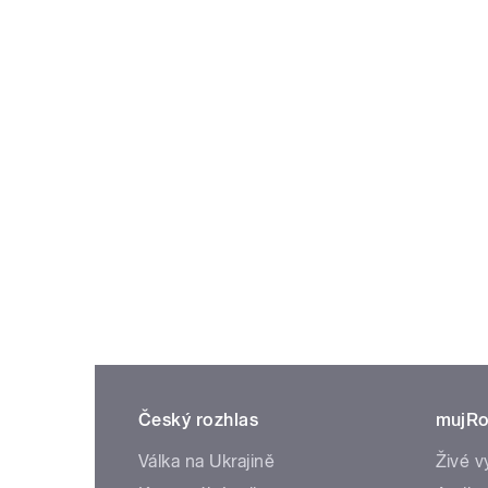
Český rozhlas
mujRo
Válka na Ukrajině
Živé v