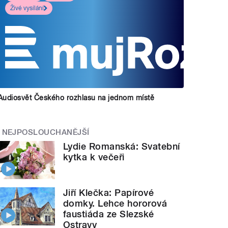
Živé vysílání
Audiosvět Českého rozhlasu na jednom místě
NEJPOSLOUCHANĚJŠÍ
Lydie Romanská: Svatební
kytka k večeři
Jiří Klečka: Papírové
domky. Lehce hororová
faustiáda ze Slezské
Ostravy