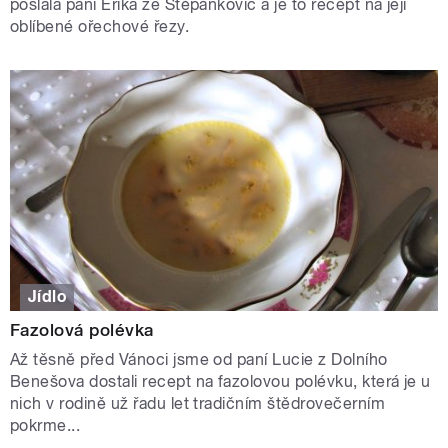
poslala paní Erika ze Štěpánkovic a je to recept na její
oblíbené ořechové řezy.
Jídlo
Fazolová polévka
Až těsně před Vánoci jsme od paní Lucie z Dolního
Benešova dostali recept na fazolovou polévku, která je u
nich v rodině už řadu let tradičním štědrovečerním
pokrme...
STRÁNKY