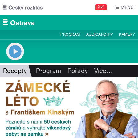
Přejít k hlavnímu obsahu
MENU
ŽIVĚ
PROGRAM
AUDIOARCHIV
KAMERY
Recepty
Program
Pořady
Více
…