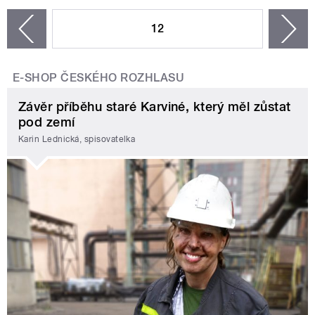
12
n
zí
E-SHOP ČESKÉHO ROZHLASU
Závěr příběhu staré Karviné, který měl zůstat
pod zemí
Karin Lednická, spisovatelka