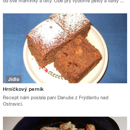
od své maminky a tety. Obě prý výborně pekly a vařily ...
Jídlo
Hrníčkový perník
Recept nám poslala paní Danuše z Frýdlantu nad
Ostravicí.