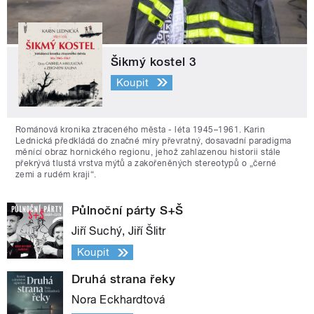
Šikmý kostel 3
Koupit
Románová kronika ztraceného města - léta 1945–1961. Karin
Lednická předkládá do značné míry převratný, dosavadní paradigma
měnící obraz hornického regionu, jehož zahlazenou historii stále
překrývá tlustá vrstva mýtů a zakořeněných stereotypů o „černé
zemi a rudém kraji“.
Půlnoční párty S+Š
Jiří Suchý, Jiří Šlitr
Koupit
Druhá strana řeky
Nora Eckhardtová