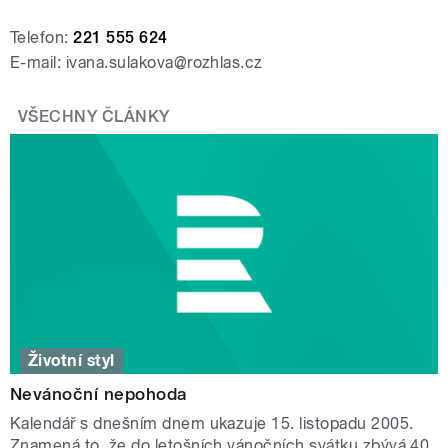
Telefon:
221 555 624
E-mail: ivana.sulakova@rozhlas.cz
VŠECHNY ČLÁNKY
Životní styl
Nevánoční nepohoda
Kalendář s dnešním dnem ukazuje 15. listopadu 2005.
Znamená to, že do letošních vánočních svátku zbývá 40