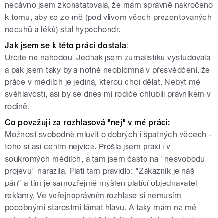
nedávno jsem zkonstatovala, že mám správně nakročeno
k tomu, aby se ze mě (pod vlivem všech prezentovaných
neduhů a léků) stal hypochondr.
Jak jsem se k této práci dostala:
Určitě ne náhodou. Jednak jsem žurnalistiku vystudovala
a pak jsem taky byla notně neoblomná v přesvědčení, že
práce v médiích je jediná, kterou chci dělat. Nebýt mé
svéhlavosti, asi by se dnes mí rodiče chlubili právníkem v
rodině.
Co považuji za rozhlasová "nej" v mé práci:
Možnost svobodně mluvit o dobrých i špatných věcech -
toho si asi cením nejvíce. Prošla jsem praxí i v
soukromých médiích, a tam jsem často na "nesvobodu
projevu" narazila. Platí tam pravidlo: "Zákazník je náš
pán“ a tím je samozřejmě myšlen platící objednavatel
reklamy. Ve veřejnoprávním rozhlase si nemusím
podobnými starostmi lámat hlavu. A taky mám na mé