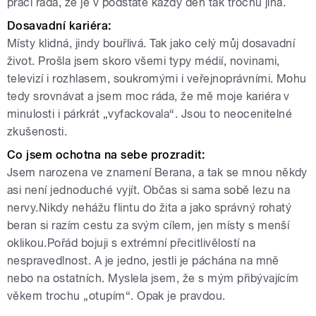
práci ráda, že je v podstatě každý den tak trochu jiná.
Dosavadní kariéra:
Místy klidná, jindy bouřlivá. Tak jako celý můj dosavadní
život. Prošla jsem skoro všemi typy médií, novinami,
televizí i rozhlasem, soukromými i veřejnoprávními. Mohu
tedy srovnávat a jsem moc ráda, že mě moje kariéra v
minulosti i párkrát „vyfackovala“. Jsou to neocenitelné
zkušenosti.
Co jsem ochotna na sebe prozradit:
Jsem narozena ve znamení Berana, a tak se mnou někdy
asi není jednoduché vyjít. Občas si sama sobě lezu na
nervy.Nikdy nehážu flintu do žita a jako správný rohatý
beran si razím cestu za svým cílem, jen místy s menší
oklikou.Pořád bojuji s extrémní přecitlivělostí na
nespravedlnost. A je jedno, jestli je páchána na mně
nebo na ostatních. Myslela jsem, že s mým přibývajícím
věkem trochu „otupím“. Opak je pravdou.