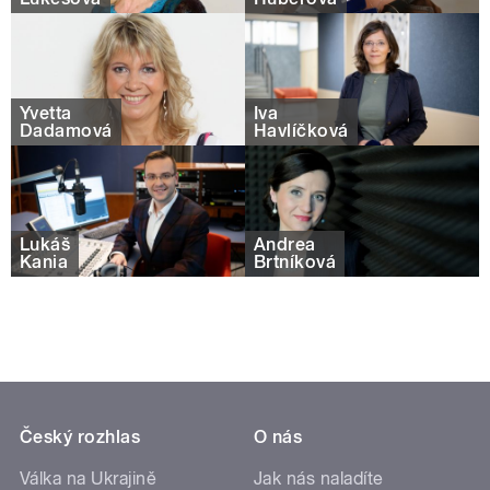
Yvetta
Iva
Dadamová
Havlíčková
Lukáš
Andrea
Kania
Brtníková
Český rozhlas
O nás
Válka na Ukrajině
Jak nás naladíte