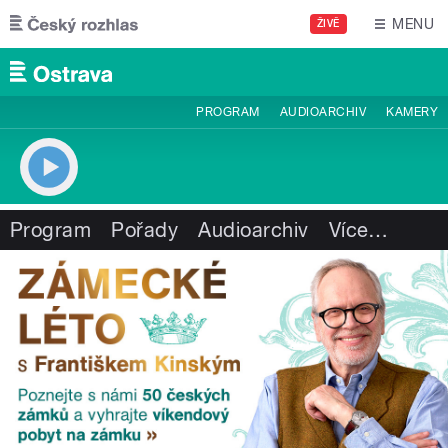
Přejít k hlavnímu obsahu
MENU
ŽIVĚ
PROGRAM
AUDIOARCHIV
KAMERY
Program
Pořady
Audioarchiv
Více
…