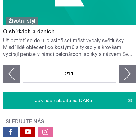
Životní styl
O sbírkách a daních
Už potřetí se do ulic asi tří set měst vydaly světlušky.
Mladí lidé oblečeni do kostýmů s tykadly a krovkami
vybírají peníze v rámci celonárodní sbírky s názvem Sv...
STRÁNKY
211
n
zí
Jak nás naladíte na DABu
SLEDUJTE NÁS