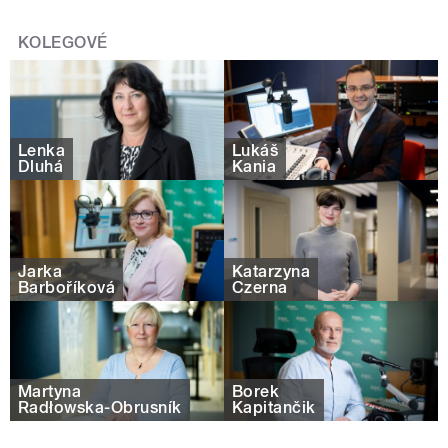
KOLEGOVÉ
Lenka
Lukáš
Dluhá
Kania
Jarka
Katarzyna
Barboříková
Czerna
Martyna
Borek
Radłowska-Obrusník
Kapitančik