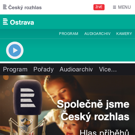
Přejít k hlavnímu obsahu
MENU
ŽIVĚ
PROGRAM
AUDIOARCHIV
KAMERY
Program
Pořady
Audioarchiv
Více
…