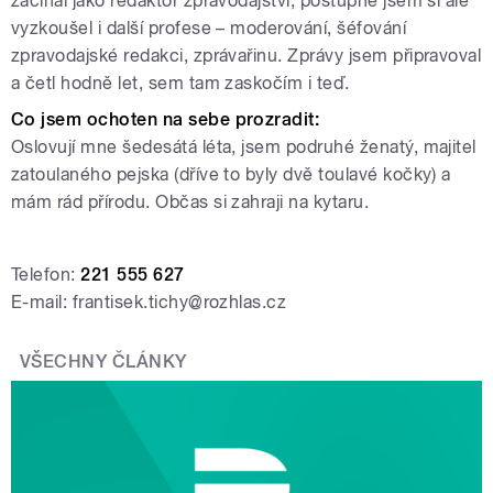
začínal jako redaktor zpravodajství, postupně jsem si ale
vyzkoušel i další profese – moderování, šéfování
zpravodajské redakci, zprávařinu. Zprávy jsem připravoval
a četl hodně let, sem tam zaskočím i teď.
Co jsem ochoten na sebe prozradit:
Oslovují mne šedesátá léta, jsem podruhé ženatý, majitel
zatoulaného pejska (dříve to byly dvě toulavé kočky) a
mám rád přírodu. Občas si zahraji na kytaru.
Telefon:
221 555 627
E-mail: frantisek.tichy@rozhlas.cz
VŠECHNY ČLÁNKY