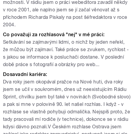
možnosti. V rádiu jsem o práci webeditora zavadil někdy
v roce 2001, ale naplno jsem se jí začal věnovat až s
příchodem Richarda Piskaly na post šéfredaktora v roce
2004.
Co považuji za rozhlasová "nej" v mé práci:
Setkávání se zajímavými lidmi, o nichž by jeden neřekl,
že můžou být zajímaví. Také práce se zvukem, rychlost -
s jakou se informace k posluchači dostane. V poslední
době práce s fotografií a obrázky pro web...
Dosavadní kariéra:
Dva roky jsem okopával pražce na Nové huti, dva roky
jsem se učil v soukromém, dnes už neexistujícím Rádiu
Sprint, chvilku jsem byl také v novinách (Svobodné slovo)
a pak si mne v polovině 90. let našel rozhlas. I když - v
rozhlase se vlastně pohybuji odmalička. Nejspíš proto, že
tady pracovali mí rodiče (v technice), dokonce se v rádiu
kdysi dávno poznali.V Českém rozhlase Ostrava jsem