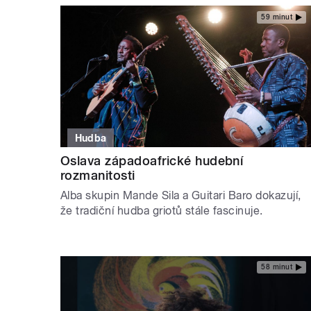
59 minut
Hudba
Oslava západoafrické hudební
rozmanitosti
Alba skupin Mande Sila a Guitari Baro dokazují,
že tradiční hudba griotů stále fascinuje.
58 minut