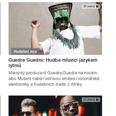
30 minut
Hudební mix
Guedra Guedra: Hudba mluvící jazykem
rytmů
Marocký producent Guedra Guedra na novém
albu Mutant nabízí oslnivou směsicí vizionářské
elektroniky a hudebních tradic z Afriky.
32 minut