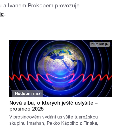
ou a Ivanem Prokopem provozuje
ic
.
29 minut
Hudební mix
Nová alba, o kterých ještě uslyšíte –
prosinec 2025
V prosincovém vydání uslyšíte tuarežskou
skupinu Imarhan, Pekko Käppiho z Finska,