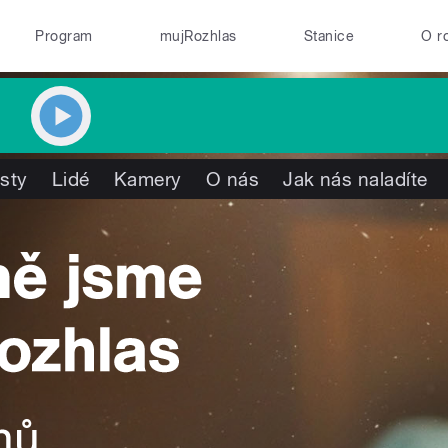
Program
mujRozhlas
Stanice
O r
isty
Lidé
Kamery
O nás
Jak nás naladíte