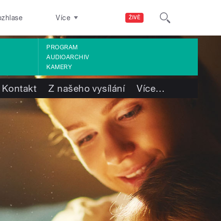
ozhlase
Více
ŽIVĚ
PROGRAM
AUDIOARCHIV
KAMERY
Kontakt
Z našeho vysílání
Více
…