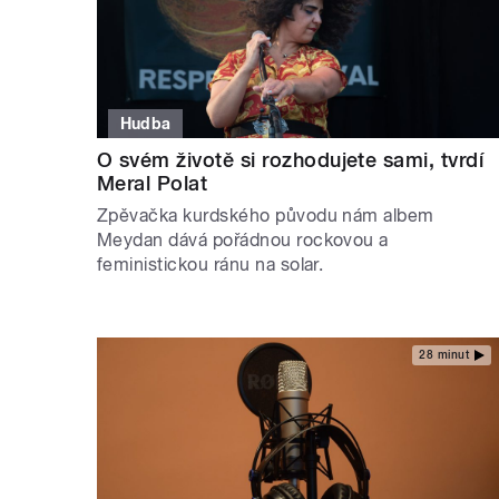
Hudba
O svém životě si rozhodujete sami, tvrdí
Meral Polat
Zpěvačka kurdského původu nám albem
Meydan dává pořádnou rockovou a
feministickou ránu na solar.
28 minut