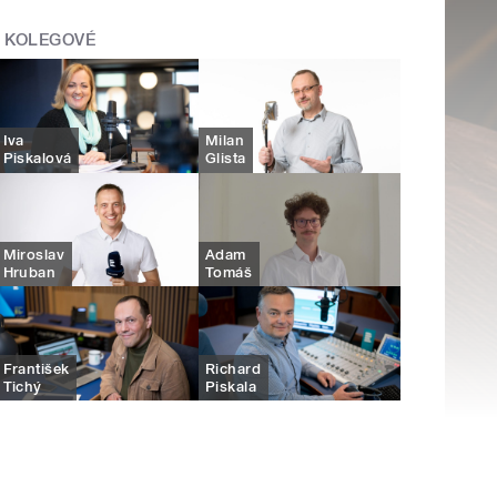
KOLEGOVÉ
Iva
Milan
Piskalová
Glista
Miroslav
Adam
Hruban
Tomáš
František
Richard
Tichý
Piskala