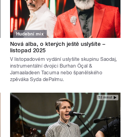
Hudební mix
Nová alba, o kterých ještě uslyšíte –
listopad 2025
V listopadovém vydání uslyšíte skupinu Saodaj,
instrumentální dvojici Burhan Öçal &
Jamaaladeen Tacuma nebo španělského
zpěváka Syda dePalmu.
53 minut