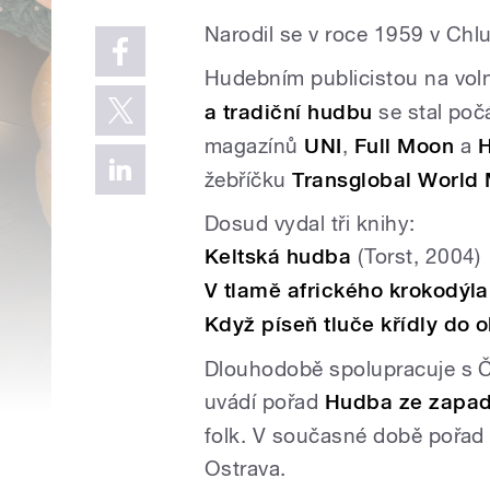
Narodil se v roce 1959 v Chl
Hudebním publicistou na vo
a tradiční hudbu
se stal poč
magazínů
UNI
,
Full Moon
a
H
žebříčku
Transglobal World 
Dosud vydal tři knihy:
Keltská hudba
(Torst, 2004)
V tlamě afrického krokodýla
Když píseň tluče křídly do 
Dlouhodobě spolupracuje s 
uvádí pořad
Hudba ze zapad
folk. V současné době pořad 
Ostrava.