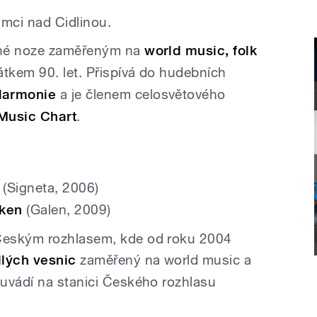
umci nad Cidlinou.
lné noze zaměřeným na
world music, folk
átkem 90. let. Přispívá do hudebních
armonie
a je členem celosvětového
Music Chart
.
(Signeta, 2006)
oken
(Galen, 2009)
Českým rozhlasem, kde od roku 2004
lých vesnic
zaměřený na world music a
uvádí na stanici Českého rozhlasu