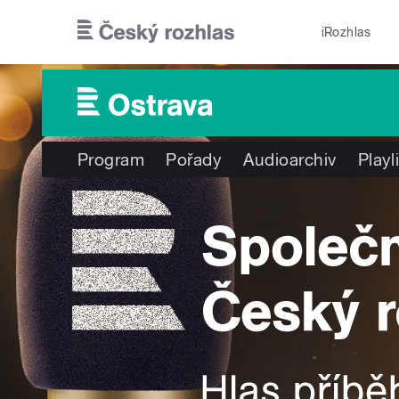
Přejít k hlavnímu obsahu
iRozhlas
Program
Pořady
Audioarchiv
Playl