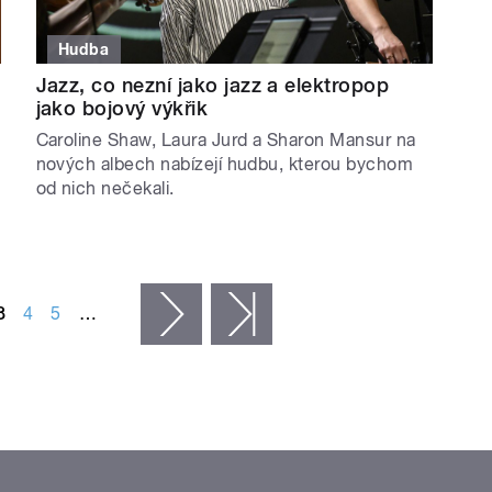
Hudba
Jazz, co nezní jako jazz a elektropop
jako bojový výkřik
Caroline Shaw, Laura Jurd a Sharon Mansur na
nových albech nabízejí hudbu, kterou bychom
od nich nečekali.
3
4
5
…
následující ›
poslední »