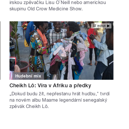
irskou zpěvačku Lisu O´Neill nebo americkou
skupinu Old Crow Medicine Show.
32 minut
Hudební mix
Cheikh Lô: Víra v Afriku a předky
„Dokud budu žít, nepřestanu hrát hudbu," tvrdí
na novém albu Maame legendární senegalský
zpěvák Cheikh Lô.