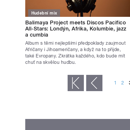
Hudební mix
Balimaya Project meets Discos Pacifico
All-Stars: Londýn, Afrika, Kolumbie, jazz
a cumbia
Album s těmi nejlepšími předpoklady zaujmout
Afričany i Jihoameričany, a když na to přijde,
také Evropany. Zkrátka každého, kdo bude mít
chuť na skvělou hudbu.
STRÁNKY
1
2
« první
‹ předchozí