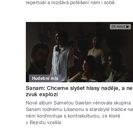
repertoár a rozdává potěšení nám i sobě.
26 minut
Hudební mix
Sanam: Chceme slyšet hlasy naděje, a ne
zvuk explozí
Nové album Sametou Sawtan věnovala skupina
Sanam rodnému Libanonu a starobylé tradice na
něm konfrontuje s kontrakulturou, ze které
v Bejrútu vzešla.