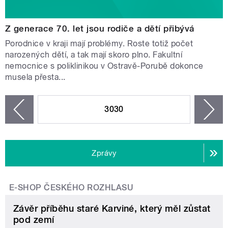
Z generace 70. let jsou rodiče a dětí přibývá
Porodnice v kraji mají problémy. Roste totiž počet
narozených dětí, a tak mají skoro plno. Fakultní
nemocnice s poliklinikou v Ostravě-Porubě dokonce
musela přesta...
STRÁNKY
3030
n
zí
Zprávy
E-SHOP ČESKÉHO ROZHLASU
Závěr příběhu staré Karviné, který měl zůstat
pod zemí