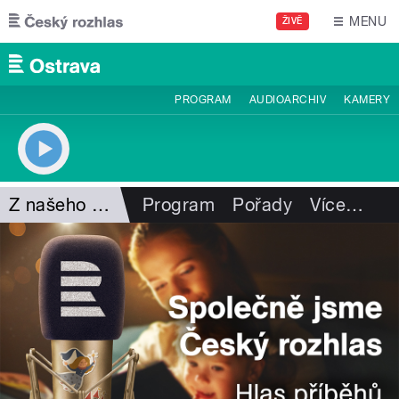
Přejít k hlavnímu obsahu
MENU
ŽIVĚ
PROGRAM
AUDIOARCHIV
KAMERY
Z našeho vysílání
Program
Pořady
Více
…