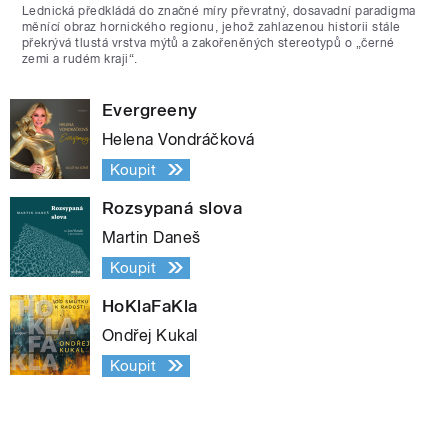
Lednická předkládá do značné míry převratný, dosavadní paradigma
měnící obraz hornického regionu, jehož zahlazenou historii stále
překrývá tlustá vrstva mýtů a zakořeněných stereotypů o „černé
zemi a rudém kraji“.
Evergreeny
Helena Vondráčková
Koupit
Rozsypaná slova
Martin Daneš
Koupit
HoKlaFaKla
Ondřej Kukal
Koupit