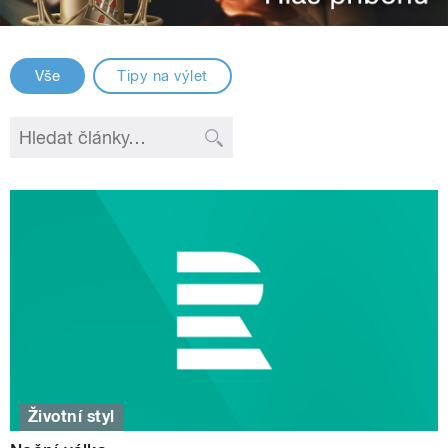
Vše
Tipy na výlet
Životní styl