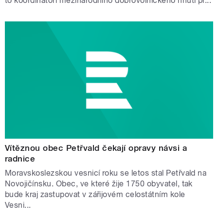
to koordinátoři mezinárodního dobrovolnického hnutí př...
Vítěznou obec Petřvald čekají opravy návsi a
radnice
Moravskoslezskou vesnicí roku se letos stal Petřvald na
Novojičínsku. Obec, ve které žije 1750 obyvatel, tak
bude kraj zastupovat v zářijovém celostátním kole
Vesni...