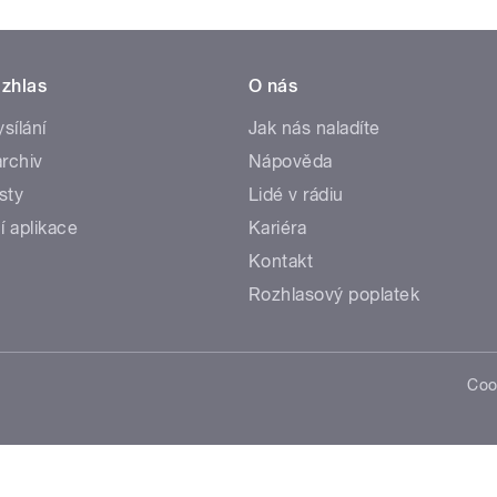
zhlas
O nás
ysílání
Jak nás naladíte
rchiv
Nápověda
sty
Lidé v rádiu
í aplikace
Kariéra
Kontakt
Rozhlasový poplatek
Coo