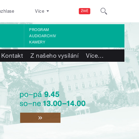
ozhlase
Více
ŽIVĚ
PROGRAM
AUDIOARCHIV
KAMERY
Kontakt
Z našeho vysílání
Více
…