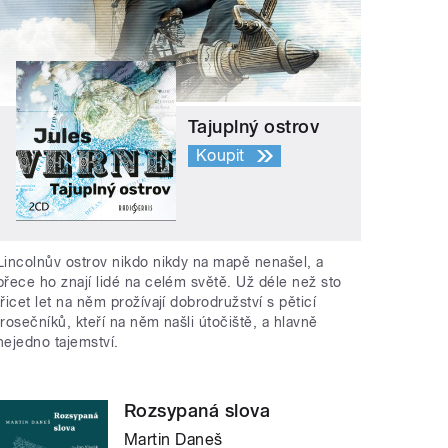
Tajuplný ostrov
Koupit
Lincolnův ostrov nikdo nikdy na mapě nenašel, a
přece ho znají lidé na celém světě. Už déle než sto
třicet let na něm prožívají dobrodružství s pěticí
trosečníků, kteří na něm našli útočiště, a hlavně
nejedno tajemství.
Rozsypaná slova
Martin Daneš