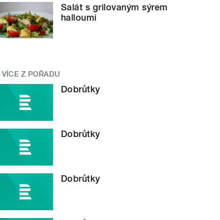
Salát s grilovaným sýrem
halloumi
VÍCE Z POŘADU
Dobrůtky
Dobrůtky
Dobrůtky