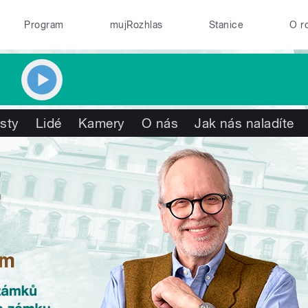
Program
mujRozhlas
Stanice
O r
isty
Lidé
Kamery
O nás
Jak nás naladíte