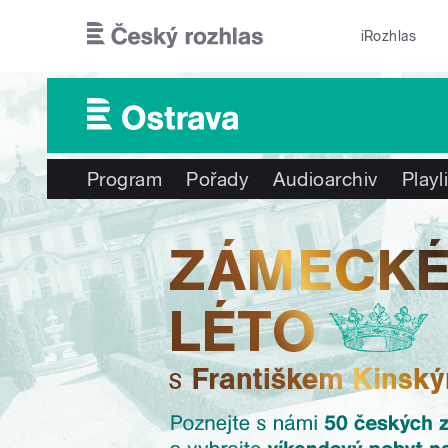
Přejít k hlavnímu obsahu
iRozhlas
Program
Pořady
Audioarchiv
Playl