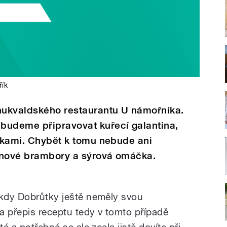
řík
hukvaldského restaurantu U námořníka.
budeme připravovat kuřecí galantina,
inkami. Chybět k tomu nebude ani
ýnové brambory a sýrová omáčka.
 kdy Dobrůtky ještě neměly svou
a přepis receptu tedy v tomto případě
té a potřebné se ale zcela jistě dovíte při