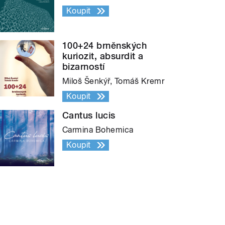
Koupit
100+24 brněnských
kuriozit, absurdit a
bizarností
Miloš Šenkýř, Tomáš Kremr
Koupit
Cantus lucis
Carmina Bohemica
Koupit