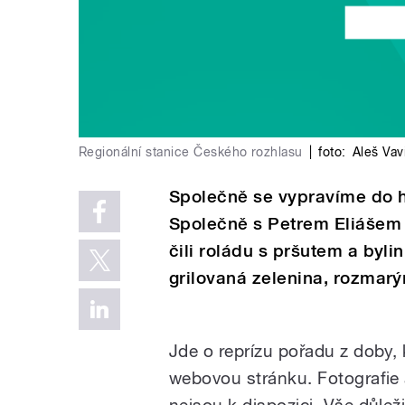
Regionální stanice Českého rozhlasu
|
foto:
Aleš Vav
Společně se vypravíme do 
Společně s Petrem Eliášem 
čili roládu s pršutem a byl
grilovaná zelenina, rozmar
Jde o reprízu pořadu z doby,
webovou stránku. Fotografie 
nejsou k dispozici. Vše důleži