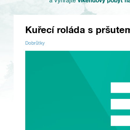
Kuřecí roláda s pršute
Dobrůtky