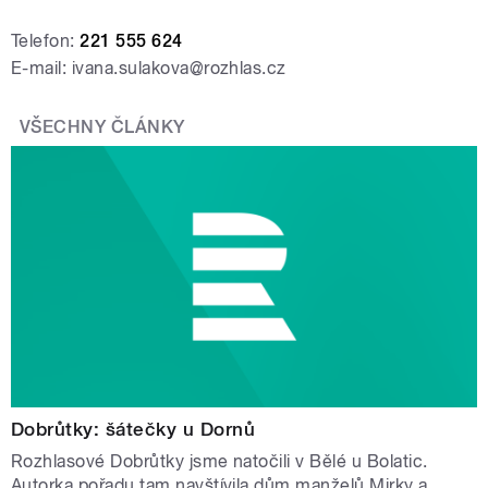
Telefon:
221 555 624
E-mail: ivana.sulakova@rozhlas.cz
VŠECHNY ČLÁNKY
Dobrůtky: šátečky u Dornů
Rozhlasové Dobrůtky jsme natočili v Bělé u Bolatic.
Autorka pořadu tam navštívila dům manželů Mirky a