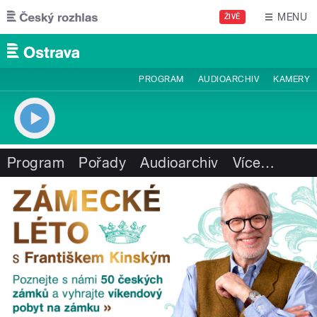
Přejít k hlavnímu obsahu
MENU
ŽIVĚ
PROGRAM
AUDIOARCHIV
KAMERY
Program
Pořady
Audioarchiv
Více
…