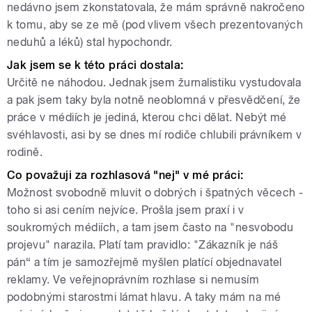
nedávno jsem zkonstatovala, že mám správně nakročeno
k tomu, aby se ze mě (pod vlivem všech prezentovaných
neduhů a léků) stal hypochondr.
Jak jsem se k této práci dostala:
Určitě ne náhodou. Jednak jsem žurnalistiku vystudovala
a pak jsem taky byla notně neoblomná v přesvědčení, že
práce v médiích je jediná, kterou chci dělat. Nebýt mé
svéhlavosti, asi by se dnes mí rodiče chlubili právníkem v
rodině.
Co považuji za rozhlasová "nej" v mé práci:
Možnost svobodně mluvit o dobrých i špatných věcech -
toho si asi cením nejvíce. Prošla jsem praxí i v
soukromých médiích, a tam jsem často na "nesvobodu
projevu" narazila. Platí tam pravidlo: "Zákazník je náš
pán“ a tím je samozřejmě myšlen platící objednavatel
reklamy. Ve veřejnoprávním rozhlase si nemusím
podobnými starostmi lámat hlavu. A taky mám na mé