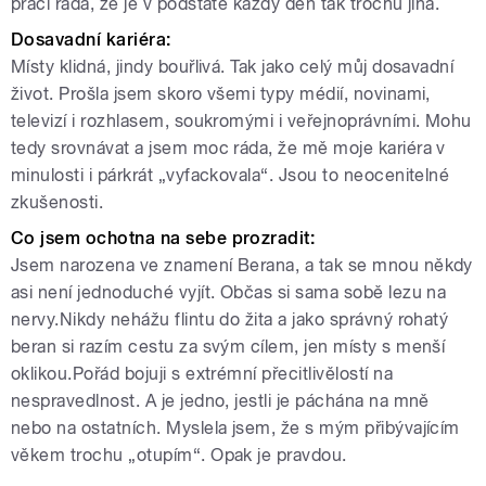
práci ráda, že je v podstatě každý den tak trochu jiná.
Dosavadní kariéra:
Místy klidná, jindy bouřlivá. Tak jako celý můj dosavadní
život. Prošla jsem skoro všemi typy médií, novinami,
televizí i rozhlasem, soukromými i veřejnoprávními. Mohu
tedy srovnávat a jsem moc ráda, že mě moje kariéra v
minulosti i párkrát „vyfackovala“. Jsou to neocenitelné
zkušenosti.
Co jsem ochotna na sebe prozradit:
Jsem narozena ve znamení Berana, a tak se mnou někdy
asi není jednoduché vyjít. Občas si sama sobě lezu na
nervy.Nikdy nehážu flintu do žita a jako správný rohatý
beran si razím cestu za svým cílem, jen místy s menší
oklikou.Pořád bojuji s extrémní přecitlivělostí na
nespravedlnost. A je jedno, jestli je páchána na mně
nebo na ostatních. Myslela jsem, že s mým přibývajícím
věkem trochu „otupím“. Opak je pravdou.