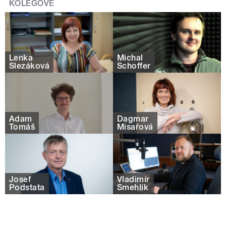
KOLEGOVÉ
Lenka
Michal
Slezáková
Schoffer
Adam
Dagmar
Tomáš
Misařová
Josef
Vladimír
Podstata
Šmehlík