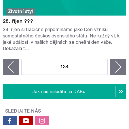
Životní styl
28. říjen ???
28. říjen si tradičně připomínáme jako Den vzniku
samostatného československého státu. Ne každý ví, k
jaké události v našich dějinách se dnešní den váže.
Dokázala t...
STRÁNKY
134
n
zí
Jak nás naladíte na DABu
SLEDUJTE NÁS