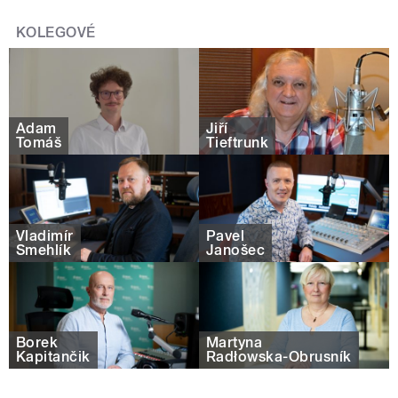
KOLEGOVÉ
Adam
Jiří
Tomáš
Tieftrunk
Vladimír
Pavel
Šmehlík
Janošec
Borek
Martyna
Kapitančik
Radłowska-Obrusník