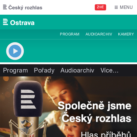
Přejít k hlavnímu obsahu
MENU
ŽIVĚ
PROGRAM
AUDIOARCHIV
KAMERY
Program
Pořady
Audioarchiv
Více
…