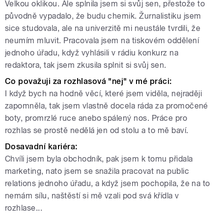
Velkou oklikou. Ale splnila jsem si svůj sen, přestože to
původně vypadalo, že budu chemik. Žurnalistiku jsem
sice studovala, ale na univerzitě mi neustále tvrdili, že
neumím mluvit. Pracovala jsem na tiskovém oddělení
jednoho úřadu, když vyhlásili v rádiu konkurz na
redaktora, tak jsem zkusila splnit si svůj sen.
Co považuji za rozhlasová "nej" v mé práci:
I když bych na hodně věcí, které jsem viděla, nejraději
zapomněla, tak jsem vlastně docela ráda za promočené
boty, promrzlé ruce anebo spálený nos. Práce pro
rozhlas se prostě nedělá jen od stolu a to mě baví.
Dosavadní kariéra:
Chvíli jsem byla obchodník, pak jsem k tomu přidala
marketing, nato jsem se snažila pracovat na public
relations jednoho úřadu, a když jsem pochopila, že na to
nemám sílu, naštěstí si mě vzali pod svá křídla v
rozhlase...